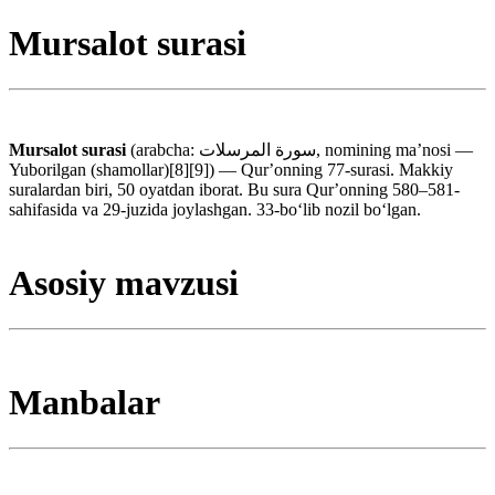
Mursalot surasi
Mursalot surasi
(arabcha: سورة المرسلات, nomining maʼnosi —
Yuborilgan (shamollar)[8][9]) — Qurʼonning 77-surasi. Makkiy
suralardan biri, 50 oyatdan iborat. Bu sura Qurʼonning 580–581-
sahifasida va 29-juzida joylashgan. 33-boʻlib nozil boʻlgan.
Asosiy mavzusi
Manbalar