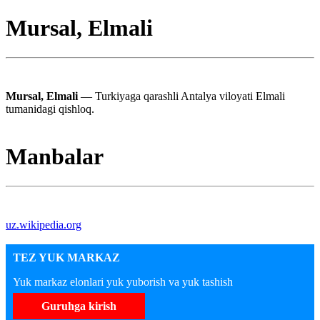
Mursal, Elmali
Mursal, Elmali
— Turkiyaga qarashli Antalya viloyati Elmali
tumanidagi qishloq.
Manbalar
uz.wikipedia.org
TEZ YUK MARKAZ
Yuk markaz elonlari yuk yuborish va yuk tashish
Guruhga kirish