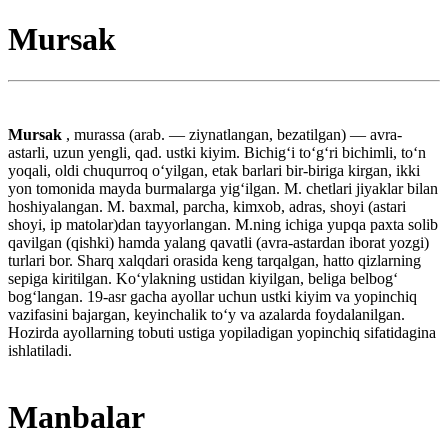
Mursak
Mursak
, murassa (arab. — ziynatlangan, bezatilgan) — avra-
astarli, uzun yengli, qad. ustki kiyim. Bichigʻi toʻgʻri bichimli, toʻn
yoqali, oldi chuqurroq oʻyilgan, etak barlari bir-biriga kirgan, ikki
yon tomonida mayda burmalarga yigʻilgan. M. chetlari jiyaklar bilan
hoshiyalangan. M. baxmal, parcha, kimxob, adras, shoyi (astari
shoyi, ip matolar)dan tayyorlangan. M.ning ichiga yupqa paxta solib
qavilgan (qishki) hamda yalang qavatli (avra-astardan iborat yozgi)
turlari bor. Sharq xalqdari orasida keng tarqalgan, hatto qizlarning
sepiga kiritilgan. Koʻylakning ustidan kiyilgan, beliga belbogʻ
bogʻlangan. 19-asr gacha ayollar uchun ustki kiyim va yopinchiq
vazifasini bajargan, keyinchalik toʻy va azalarda foydalanilgan.
Hozirda ayollarning tobuti ustiga yopiladigan yopinchiq sifatidagina
ishlatiladi.
Manbalar