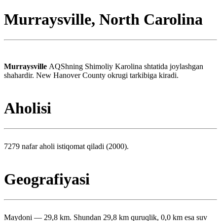
Murraysville, North Carolina
Murraysville
AQShning Shimoliy Karolina shtatida joylashgan
shahardir. New Hanover County okrugi tarkibiga kiradi.
Aholisi
7279 nafar aholi istiqomat qiladi (2000).
Geografiyasi
Maydoni — 29,8 km. Shundan 29,8 km quruqlik, 0,0 km esa suv