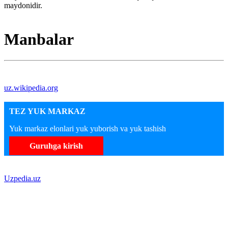
maydonidir.
Manbalar
uz.wikipedia.org
TEZ YUK MARKAZ
Yuk markaz elonlari yuk yuborish va yuk tashish
Guruhga kirish
Uzpedia.uz