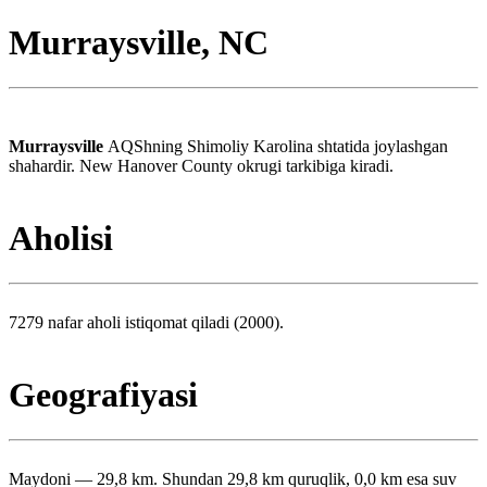
Murraysville, NC
Murraysville
AQShning Shimoliy Karolina shtatida joylashgan
shahardir. New Hanover County okrugi tarkibiga kiradi.
Aholisi
7279 nafar aholi istiqomat qiladi (2000).
Geografiyasi
Maydoni — 29,8 km. Shundan 29,8 km quruqlik, 0,0 km esa suv