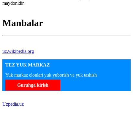
maydonidir.
Manbalar
uz.wikipedia.org
TEZ YUK MARKAZ
Yuk markaz elonlari yuk yuborish va yuk tashish
Guruhga kirish
Uzpedia.uz