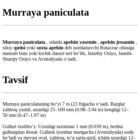
Murraya paniculata
Murraya paniculata
, odatda
apelsin yasemin
,
apelsin jessamin
,
xitoy
qutisi
yoki
soxta apelsin
deb nomlanuvchi Rutaceae oilasiga
mansub buta yoki kichik daraxt turi boʻlib, Janubiy Osiyo, Janubi-
Sharqiy Osiyo va Avstraliyada o‘sadi.
Tavsif
Murraya paniculataning bo‘yi 7 m (23 ft)gacha o‘sadi. Barglar
yaltiroq yashil, uzunligi 25–100 mm (0.98–3.94 in) kengligi 12–
50 mm (0.47–1.97 in)
Gullari xushboʻy. Uzunligi taxminan 1 mm (0.039 in), beshta
gulbargdan iborat. Gullash iyundan martgacha (Avstraliyada) sodir
boʻladi va mevasi oval, yaltiroq, toʻq sariq-qizil, ichida uzunligi 12–