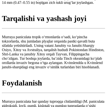
14 mm (0.47–0.55 in) boplgan zich tukli urugʻlar joylashgan.
Tarqalishi va yashash joyi
Murraya paniculata tropik oʻrmonlarda oʻsadi, koʻpincha
tokzorlarda, shu jumladan plyajlar orqasida pastki qavatli buta
sifatida yetishtiriladi. Uning vatani Janubiy va Janubi-Sharqiy
Osiyo, Xitoy va Avstraliya, tarqalish hududi Pokistondan Hindiston,
Shri-Lanka va janubiy Xitoy orqali Tayvan, Filippingacha
choʻzilgan. Tur boshqa joylarda, baʼzida Tinch okeanidagi koʻplab
orollarda invaziv begona oʻtga aylangan. Kvinslendda u Kvinslend
janubi-sharqidagi eng invaziv oʻsimlik turlaridan biri hisoblanadi.
Foydalanish
Murraya paniculata har qanday tuproqqa chidamliligi (M. paniculata
gidroksidi, loyli, qumli, kislotali va qumloq tuproqlarda oʻsishi