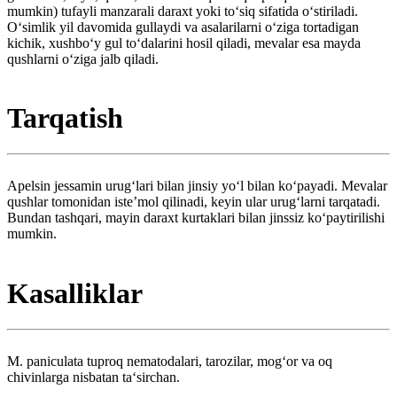
mumkin) tufayli manzarali daraxt yoki toʻsiq sifatida oʻstiriladi.
Oʻsimlik yil davomida gullaydi va asalarilarni oʻziga tortadigan
kichik, xushboʻy gul toʻdalarini hosil qiladi, mevalar esa mayda
qushlarni oʻziga jalb qiladi.
Tarqatish
Apelsin jessamin urugʻlari bilan jinsiy yoʻl bilan koʻpayadi. Mevalar
qushlar tomonidan isteʼmol qilinadi, keyin ular urugʻlarni tarqatadi.
Bundan tashqari, mayin daraxt kurtaklari bilan jinssiz koʻpaytirilishi
mumkin.
Kasalliklar
M. paniculata tuproq nematodalari, tarozilar, mogʻor va oq
chivinlarga nisbatan ta‘sirchan.