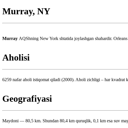
Murray, NY
Murray
AQShning New York shtatida joylashgan shahardir. Orleans o
Aholisi
6259 nafar aholi istiqomat qiladi (2000). Aholi zichligi – har kvadrat 
Geografiyasi
Maydoni — 80,5 km. Shundan 80,4 km quruqlik, 0,1 km esa suv maydo