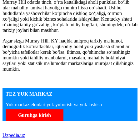
Murray Hill odatda tinch, o‘rta kattalikdagi aholi punktlari bo‘lib,
ular mahalliy jamiyat hayotiga muhim hissa qo‘shadi. Ushbu
hududlarda yashovchilar ko‘pincha qishloq xo‘jaligi, o‘rmon
xo‘jaligi yoki kichik biznes sohalarida ishlaydilar. Kentucky shtati
o‘zining tabiiy go‘zalligi, ko‘plab milliy bog‘lari, shuningdek, o‘nlab
tarixiy joylari bilan mashhur.
Agar sizga Murray Hill, KY haqida aniqroq tarixiy ma'lumot,
demografik ko‘rsatkichlar, iqtisodiy holat yoki yashash sharoitlari
bo‘yicha tafsilotlar kerak bo‘lsa, iltimos, qo‘shimcha so‘rashingiz
mumkin yoki tahliliy manbalarni, masalan, mahalliy hokimiyat
saytlari yoki statistik ma'lumotlar markazlariga murojaat qilishingiz
mumkin.
TEZ YUK MARKAZ
Yuk markaz elonlari yuk yuborish va yuk tashish
Guruhga kirish
Uzpedia.uz