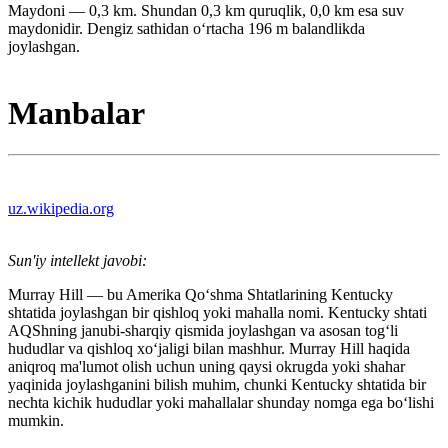
Maydoni — 0,3 km. Shundan 0,3 km quruqlik, 0,0 km esa suv
maydonidir. Dengiz sathidan oʻrtacha 196 m balandlikda
joylashgan.
Manbalar
uz.wikipedia.org
Sun'iy intellekt javobi:
Murray Hill — bu Amerika Qo‘shma Shtatlarining Kentucky
shtatida joylashgan bir qishloq yoki mahalla nomi. Kentucky shtati
AQShning janubi-sharqiy qismida joylashgan va asosan tog‘li
hududlar va qishloq xo‘jaligi bilan mashhur. Murray Hill haqida
aniqroq ma'lumot olish uchun uning qaysi okrugda yoki shahar
yaqinida joylashganini bilish muhim, chunki Kentucky shtatida bir
nechta kichik hududlar yoki mahallalar shunday nomga ega bo‘lishi
mumkin.