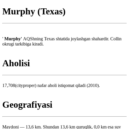
Murphy (Texas)
'
Murphy'
AQShning Texas shtatida joylashgan shahardir. Collin
okrugi tarkibiga kiradi.
Aholisi
17,708(cityproper) nafar aholi istiqomat qiladi (2010).
Geografiyasi
Maydoni — 13,6 km. Shundan 13,6 km quruqlik, 0,0 km esa suv