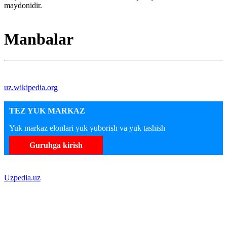
maydonidir.
Manbalar
uz.wikipedia.org
TEZ YUK MARKAZ
Yuk markaz elonlari yuk yuborish va yuk tashish
Guruhga kirish
Uzpedia.uz