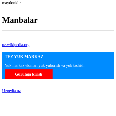
maydonidir.
Manbalar
uz.wikipedia.org
TEZ YUK MARKAZ
Yuk markaz elonlari yuk yuborish va yuk tashish
Guruhga kirish
Uzpedia.uz