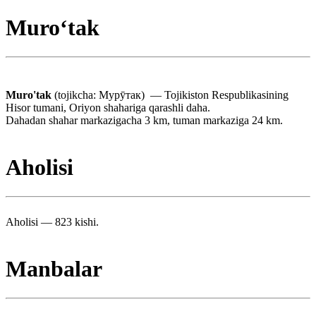
Muroʻtak
Muro'tak
(tojikcha: Мурӯтак) — Tojikiston Respublikasining
Hisor tumani, Oriyon shahariga qarashli daha.
Dahadan shahar markazigacha 3 km, tuman markaziga 24 km.
Aholisi
Aholisi — 823 kishi.
Manbalar