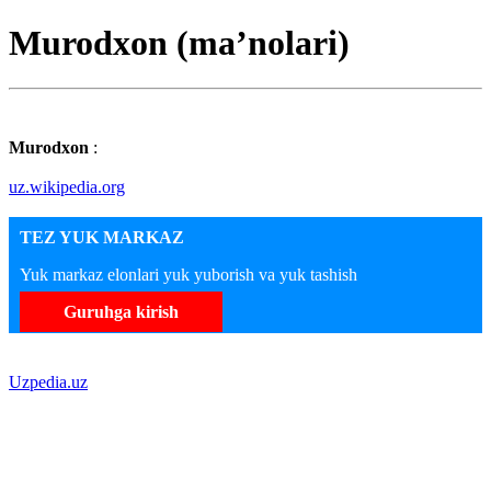
Murodxon (maʼnolari)
Murodxon
:
uz.wikipedia.org
TEZ YUK MARKAZ
Yuk markaz elonlari yuk yuborish va yuk tashish
Guruhga kirish
Uzpedia.uz