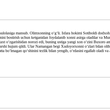
olasiga mansub. Olimxonning oʻgʻli. Isfara hokimi Sotiboldi dodxoh Q
ini bostirish uchun ketganidan foydalanib xonni asirga oladilar va Mu
si taxt oʻzgarishidan norozi edi, buning ustiga yangi xon oʻzini Buxor
rshi hujum qildi. Ular Namangan begi Xudoyorxonni oʻzlari bilan olib k
 boʻlmagan qoʻshinini tezlik bilan yengib, oʻrdasini egallab oladi va 