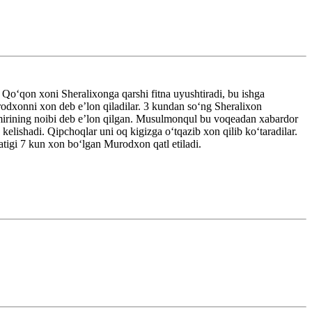
oʻqon xoni Sheralixonga qarshi fitna uyushtiradi, bu ishga
rodxonni xon deb eʼlon qiladilar. 3 kundan soʻng Sheralixon
o amirining noibi deb eʼlon qilgan. Musulmonqul bu voqeadan xabardor
elishadi. Qipchoqlar uni oq kigizga oʻtqazib xon qilib koʻtaradilar.
atigi 7 kun xon boʻlgan Murodxon qatl etiladi.