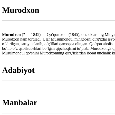
Murodxon
Murodxon
(? — 1845) — Qoʻqon xoni (1845), oʻzbeklarning Ming sul
Murodxon ham tortiladi. Ular Musulmonqul mingboshi qirgʻizlar isyon
oʻldirilgan, saroyi talanib, oʻgʻillari qamoqqa olingan. Qoʻqon aholi
boʻlib oʻz qabiladoshlari boʻlgan qipchoqlarni toʻplab, Murodxonga qa
Musulmonqul qoʻshini Murodxonning qirgʻizlardan iborat unchalik katta
Adabiyot
Manbalar