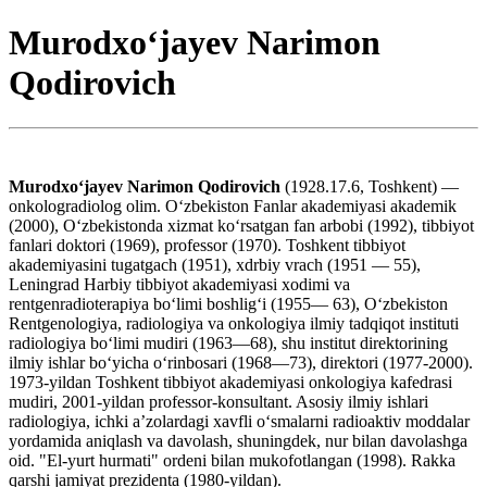
Murodxo‘jayev Narimon
Qodirovich
Murodxoʻjayev Narimon Qodirovich
(1928.17.6, Toshkent) —
onkologradiolog olim. Oʻzbekiston Fanlar akademiyasi akademik
(2000), Oʻzbekistonda xizmat koʻrsatgan fan arbobi (1992), tibbiyot
fanlari doktori (1969), professor (1970). Toshkent tibbiyot
akademiyasini tugatgach (1951), xdrbiy vrach (1951 — 55),
Leningrad Harbiy tibbiyot akademiyasi xodimi va
rentgenradioterapiya boʻlimi boshligʻi (1955— 63), Oʻzbekiston
Rentgenologiya, radiologiya va onkologiya ilmiy tadqiqot instituti
radiologiya boʻlimi mudiri (1963—68), shu institut direktorining
ilmiy ishlar boʻyicha oʻrinbosari (1968—73), direktori (1977-2000).
1973-yildan Toshkent tibbiyot akademiyasi onkologiya kafedrasi
mudiri, 2001-yildan professor-konsultant. Asosiy ilmiy ishlari
radiologiya, ichki aʼzolardagi xavfli oʻsmalarni radioaktiv moddalar
yordamida aniqlash va davolash, shuningdek, nur bilan davolashga
oid. "El-yurt hurmati" ordeni bilan mukofotlangan (1998). Rakka
qarshi jamiyat prezidenta (1980-yildan).