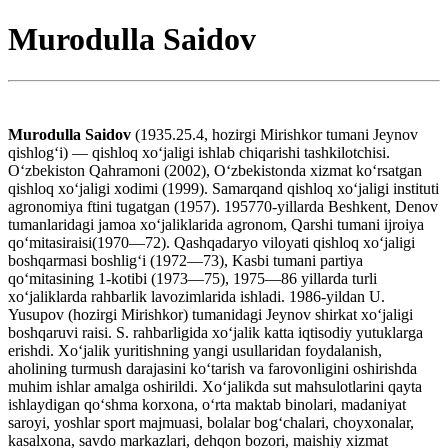
Murodulla Saidov
Murodulla Saidov
(1935.25.4, hozirgi Mirishkor tumani Jeynov
qishlogʻi) — qishloq xoʻjaligi ishlab chiqarishi tashkilotchisi.
Oʻzbekiston Qahramoni (2002), Oʻzbekistonda xizmat koʻrsatgan
qishloq xoʻjaligi xodimi (1999). Samarqand qishloq xoʻjaligi instituti
agronomiya ftini tugatgan (1957). 195770-yillarda Beshkent, Denov
tumanlaridagi jamoa xoʻjaliklarida agronom, Qarshi tumani ijroiya
qoʻmitasiraisi(1970—72). Qashqadaryo viloyati qishloq xoʻjaligi
boshqarmasi boshligʻi (1972—73), Kasbi tumani partiya
qoʻmitasining 1-kotibi (1973—75), 1975—86 yillarda turli
xoʻjaliklarda rahbarlik lavozimlarida ishladi. 1986-yildan U.
Yusupov (hozirgi Mirishkor) tumanidagi Jeynov shirkat xoʻjaligi
boshqaruvi raisi. S. rahbarligida xoʻjalik katta iqtisodiy yutuklarga
erishdi. Xoʻjalik yuritishning yangi usullaridan foydalanish,
aholining turmush darajasini koʻtarish va farovonligini oshirishda
muhim ishlar amalga oshirildi. Xoʻjalikda sut mahsulotlarini qayta
ishlaydigan qoʻshma korxona, oʻrta maktab binolari, madaniyat
saroyi, yoshlar sport majmuasi, bolalar bogʻchalari, choyxonalar,
kasalxona, savdo markazlari, dehqon bozori, maishiy xizmat