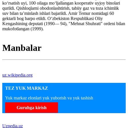
koʻrsatish uyi, 100 oilaga moʻljallangan kooperativ uyjoy binolari
qurildi. Qishloqlarni obodonlashtirish, tabiiy gaz va toza ichimlik
suv bilan taʼminlash ishlari bajarildi. Amir Temur nomidagi 60
gektarli bog barpo etildi. Oʻzbekiston Respublikasi Oliy
Kengashining deputati (1990— 94), "Mehnat Shuhrati" ordeni bilan
mukofotlangan (1999).
Manbalar
uz.wikipedia.org
TEZ YUK MARKAZ
Yuk markaz elonlari yuk yuborish va yuk tashish
Guruhga kirish
Uzpedia.uz