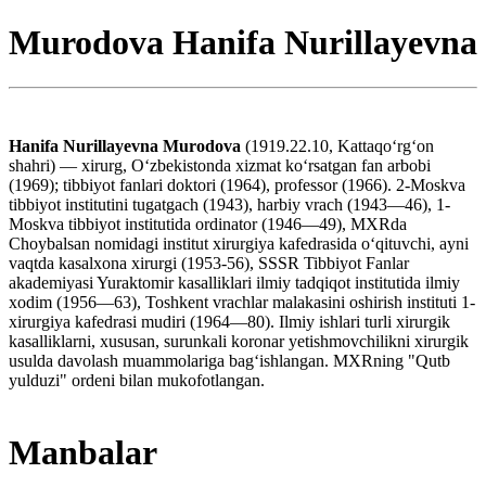
Murodova Hanifa Nurillayevna
Hanifa Nurillayevna Murodova
(1919.22.10, Kattaqoʻrgʻon
shahri) — xirurg, Oʻzbekistonda xizmat koʻrsatgan fan arbobi
(1969); tibbiyot fanlari doktori (1964), professor (1966). 2-Moskva
tibbiyot institutini tugatgach (1943), harbiy vrach (1943—46), 1-
Moskva tibbiyot institutida ordinator (1946—49), MXRda
Choybalsan nomidagi institut xirurgiya kafedrasida oʻqituvchi, ayni
vaqtda kasalxona xirurgi (1953-56), SSSR Tibbiyot Fanlar
akademiyasi Yuraktomir kasalliklari ilmiy tadqiqot institutida ilmiy
xodim (1956—63), Toshkent vrachlar malakasini oshirish instituti 1-
xirurgiya kafedrasi mudiri (1964—80). Ilmiy ishlari turli xirurgik
kasalliklarni, xususan, surunkali koronar yetishmovchilikni xirurgik
usulda davolash muammolariga bagʻishlangan. MXRning "Qutb
yulduzi" ordeni bilan mukofotlangan.
Manbalar