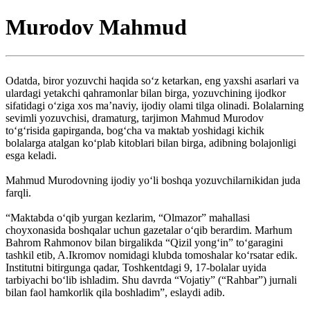
Murodov Mahmud
Odatda, biror yozuvchi haqida so‘z ketarkan, eng yaxshi asarlari va
ulardagi yetakchi qahramonlar bilan birga, yozuvchining ijodkor
sifatidagi o‘ziga xos ma’naviy, ijodiy olami tilga olinadi. Bolalarning
sevimli yozuvchisi, dramaturg, tarjimon Mahmud Murodov
to‘g‘risida gapirganda, bog‘cha va maktab yoshidagi kichik
bolalarga atalgan ko‘plab kitoblari bilan birga, adibning bolajonligi
esga keladi.
Mahmud Murodovning ijodiy yo‘li boshqa yozuvchilarnikidan juda
farqli.
“Maktabda o‘qib yurgan kezlarim, “Olmazor” mahallasi
choyxonasida boshqalar uchun gazetalar o‘qib berardim. Marhum
Bahrom Rahmonov bilan birgalikda “Qizil yong‘in” to‘garagini
tashkil etib, A.Ikromov nomidagi klubda tomoshalar ko‘rsatar edik.
Institutni bitirgunga qadar, Toshkentdagi 9, 17-bolalar uyida
tarbiyachi bo‘lib ishladim. Shu davrda “Vojatiy” (“Rahbar”) jurnali
bilan faol hamkorlik qila boshladim”, eslaydi adib.