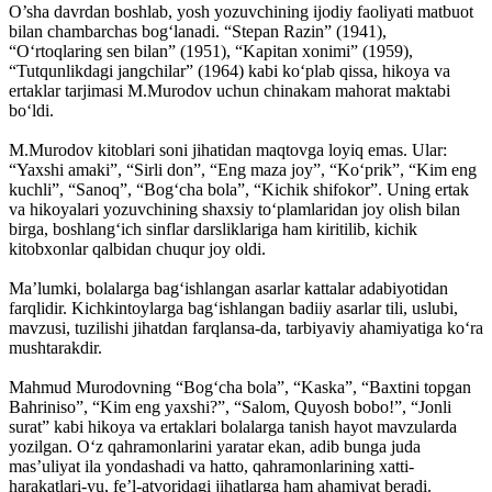
O’sha davrdan boshlab, yosh yozuvchining ijodiy faoliyati matbuot
bilan chambarchas bog‘lanadi. “Stepan Razin” (1941),
“O‘rtoqlaring sen bilan” (1951), “Kapitan xonimi” (1959),
“Tutqunlikdagi jangchilar” (1964) kabi ko‘plab qissa, hikoya va
ertaklar tarjimasi M.Murodov uchun chinakam mahorat maktabi
bo‘ldi.
M.Murodov kitoblari soni jihatidan maqtovga loyiq emas. Ular:
“Yaxshi amaki”, “Sirli don”, “Eng maza joy”, “Ko‘prik”, “Kim eng
kuchli”, “Sanoq”, “Bog‘cha bola”, “Kichik shifokor”. Uning ertak
va hikoyalari yozuvchining shaxsiy to‘plamlaridan joy olish bilan
birga, boshlang‘ich sinflar darsliklariga ham kiritilib, kichik
kitobxonlar qalbidan chuqur joy oldi.
Ma’lumki, bolalarga bag‘ishlangan asarlar kattalar adabiyotidan
farqlidir. Kichkintoylarga bag‘ishlangan badiiy asarlar tili, uslubi,
mavzusi, tuzilishi jihatdan farqlansa-da, tarbiyaviy ahamiyatiga ko‘ra
mushtarakdir.
Mahmud Murodovning “Bog‘cha bola”, “Kaska”, “Baxtini topgan
Bahriniso”, “Kim eng yaxshi?”, “Salom, Quyosh bobo!”, “Jonli
surat” kabi hikoya va ertaklari bolalarga tanish hayot mavzularda
yozilgan. O‘z qahramonlarini yaratar ekan, adib bunga juda
mas’uliyat ila yondashadi va hatto, qahramonlarining xatti-
harakatlari-yu, fe’l-atvoridagi jihatlarga ham ahamiyat beradi.