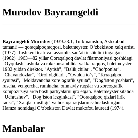
Murodov Bayramgeldi
Bayramgeldi Murodov
(1939.23.1, Turkmaniston, Ashxobod
tumani) — qoraqalpoqraqqosi, baletmeyster. Oʻzbekiston xalq artisti
(1977). Toshkent teatr va rassomlik sanʼati institutini tugatgan
(1962). 1963—82 yillar Qoraqalpoq davlat filarmoniyasi qoshidagi
"Oyqulash" ashula va rake ansamblida yakka raqqos, baletmeyster.
1982-yildan direktor. "Aytish", "Balik,chilar", "Choʻponlar",
"Chavandozlar", "Orol yigitlari", "Ovulda toʻy", "Krraqalpoq
syuitasi", "Moldavancha xore-ografik syuita", "Dogʻiston yoshlari",
ruscha, vengercha, rumincha, ommaviy raqslar va xoreografik
kompozitsiyalarda bosh partiyalarni ijro etgan. Baletmeyster sifatida
"Uchrashuv", "Dogʻiston lezginkasi", "Qoraqalpoq qizlari lirik
raqsi", "Xalqlar dustligi" va boshqa raqslarni sahnalashtirgan.
Hamza nomidagi Oʻzbekiston Davlat mukofoti laureati (1974).
Manbalar