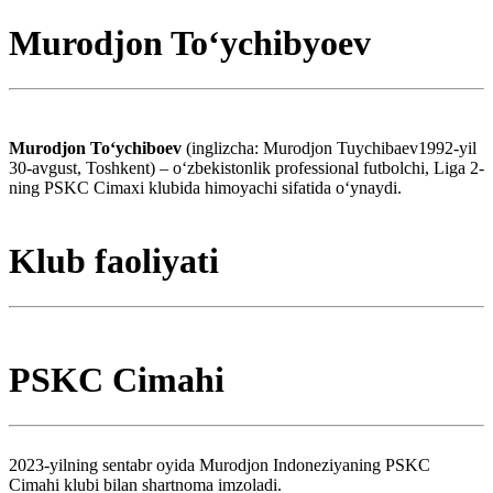
Murodjon Toʻychibyoev
Murodjon Toʻychiboev
(inglizcha: Murodjon Tuychibaev1992-yil
30-avgust, Toshkent) – oʻzbekistonlik professional futbolchi, Liga 2-
ning PSKC Cimaxi klubida himoyachi sifatida oʻynaydi.
Klub faoliyati
PSKC Cimahi
2023-yilning sentabr oyida Murodjon Indoneziyaning PSKC
Cimahi klubi bilan shartnoma imzoladi.