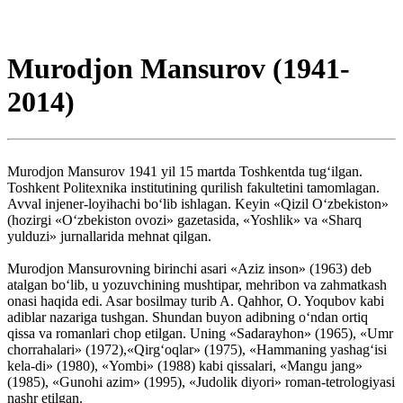
Murodjon Mansurov (1941-
2014)
Murodjon Mansurov 1941 yil 15 martda Toshkentda tug‘ilgan.
Toshkent Politexnika institutining qurilish fakultetini tamomlagan.
Avval injener-loyihachi bo‘lib ishlagan. Keyin «Qizil O‘zbekiston»
(hozirgi «O‘zbekiston ovozi» gazetasida, «Yoshlik» va «Sharq
yulduzi» jurnallarida mehnat qilgan.
Murodjon Mansurovning birinchi asari «Aziz inson» (1963) deb
atalgan bo‘lib, u yozuvchining mushtipar, mehribon va zahmatkash
onasi haqida edi. Asar bosilmay turib A. Qahhor, O. Yoqubov kabi
adiblar nazariga tushgan. Shundan buyon adibning o‘ndan ortiq
qissa va romanlari chop etilgan. Uning «Sadarayhon» (1965), «Umr
chorrahalari» (1972),«Qirg‘oqlar» (1975), «Hammaning yashag‘isi
kela-di» (1980), «Yombi» (1988) kabi qissalari, «Mangu jang»
(1985), «Gunohi azim» (1995), «Judolik diyori» roman-tetrologiyasi
nashr etilgan.