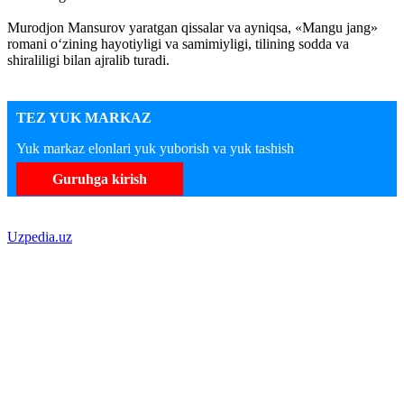
Murodjon Mansurov yaratgan qissalar va ayniqsa, «Mangu jang»
romani o‘zining hayotiyligi va samimiyligi, tilining sodda va
shiraliligi bilan ajralib turadi.
TEZ YUK MARKAZ
Yuk markaz elonlari yuk yuborish va yuk tashish
Guruhga kirish
Uzpedia.uz