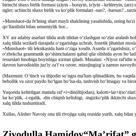
birinchi shaxs birlik formasi (a)yin - borayin, (e)yin - keltireyin, (arz) 
ngler; uchinchi shaxs birlik va ko‘plik formalari -sun?, -barsun?...tarz
«Munshaot»da fe'lning shart mayli shaklining yasalishida, uning ba'zi
qo‘llanilishi bilan umumiylik bor...
XV asr adabiy asarlari tilida arab tilidan o‘zlashgan so‘zlar aralash ho
xalq tilida sezilarli darajada o‘zgarishga uchrab, fonetik jihatdan mos
«Munshaot» tili leksikasida ham o‘ziga xosdir. Asarda o‘zgarishsiz, o‘
o‘zbekcha grammatik qo‘shimchalarni qabul qila olishida ayon bo‘ladi.
resurslari hisobiga boyishiga xizmat qiladi. Masalan: «Niyoz raf'idin
davron havodisidin juz'iy za'f va ozore, mizojingiz­g‘a zamon navoyib
(Mazmuni: O‘tinch va iltijodin so‘ngra ma'lum qilinadikim, bu vaqtda
behollik va ozor paydo bo‘lgan bo‘lsa-da, tashvish bo‘lmagay va bir
Yuqorida keltirilgan matnda raf'+i+din(iltijodan), kalom+lar+i(so‘zla
lar ko‘plik, -i egalik, -din chiqish kelishigi, -ingizko‘plik ikkinchi
xalq tilida tushuntiradi.
Xullas, Alisher Navoiy ona tili rivojiga xalq orasida yurib, xalq bilan 
Ziyodulla Hamidov“Ma’rifat” ga