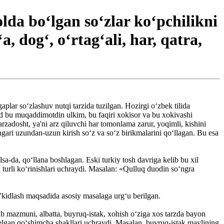
lda bo‘lgan so‘zlar ko‘pchilikni
a, dog‘, o‘rtag‘ali, har, qatra,
aplar so‘zlashuv nutqi tarzida tuzilgan. Hozirgi o‘zbek tilida
sad bu muqaddimotdin ulkim, bu faqiri xokisor va bu xokivashi
arzadosht, ya'ni arz qiluvchi har tomonlama zarur, yoqimli, kishini
gari uzundan-uzun kirish so‘z va so‘z birikmalarini qo‘llagan. Bu esa
sa-da, qo‘llana boshlagan. Eski turkiy tosh davriga kelib bu xil
a turli ko‘rinishlari uchraydi. Masalan: «Qulluq duodin so‘ngra
ta'kidlash maqsadida asosiy masalaga urg‘u berilgan.
tub mazmuni, albatta, buyruq-istak, xohish o‘ziga xos tarzda bayon
kelgan qo‘shimcha shakllari uchraydi. Masalan, buyruq-istak maylining