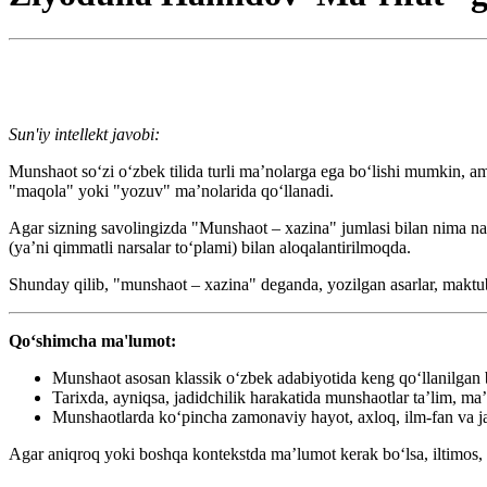
Sun'iy intellekt javobi:
Munshaot so‘zi o‘zbek tilida turli ma’nolarga ega bo‘lishi mumkin, 
"maqola" yoki "yozuv" ma’nolarida qo‘llanadi.
Agar sizning savolingizda "Munshaot – xazina" jumlasi bilan nima naza
(ya’ni qimmatli narsalar to‘plami) bilan aloqalantirilmoqda.
Shunday qilib, "munshaot – xazina" deganda, yozilgan asarlar, maktubl
Qo‘shimcha ma'lumot:
Munshaot asosan klassik o‘zbek adabiyotida keng qo‘llanilgan bo‘
Tarixda, ayniqsa, jadidchilik harakatida munshaotlar ta’lim, ma
Munshaotlarda ko‘pincha zamonaviy hayot, axloq, ilm-fan va ja
Agar aniqroq yoki boshqa kontekstda ma’lumot kerak bo‘lsa, iltimos, a