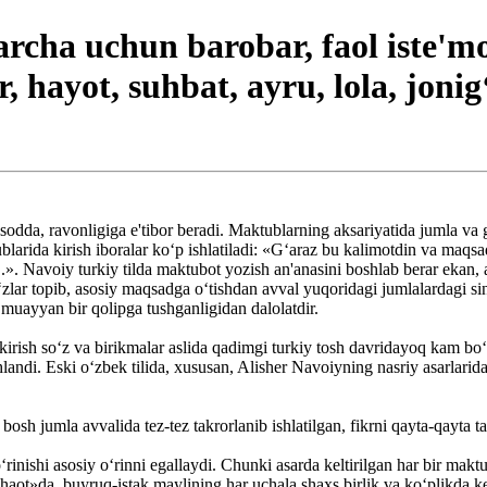
archa uchun barobar, faol iste'mo
r, hayot, suhbat, ayru, lola, jonig‘
sodda, ravonligiga e'tibor beradi. Maktublarning aksariyatida jumla va g
blarida kirish iboralar ko‘p ishlatiladi: «G‘araz bu kalimotdin va maq
..». Navoiy turkiy tilda maktubot yozish an'anasini boshlab berar ekan, 
lar topib, asosiy maqsadga o‘tishdan avval yuqoridagi jumlalardagi sin
a muayyan bir qolipga tushganligidan dalolatdir.
irish so‘z va birikmalar aslida qadimgi turkiy tosh davridayoq kam bo‘l
shlandi. Eski o‘zbek tilida, xususan, Alisher Navoiyning nasriy asarlarid
 bosh jumla avvalida tez-tez takrorlanib ishlatilgan, fikrni qayta-qayta 
rinishi asosiy o‘rinni egallaydi. Chunki asarda keltirilgan har bir mak
shaot»da, buyruq-istak maylining har uchala shaxs birlik va ko‘plikda 