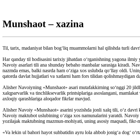
Munshaot – xazina
Til, tarix, madaniyat bilan bog‘liq muammolarni hal qilishda turli davr
Har qanday til hodisasini tarixiy jihatdan o‘rganishning yagona ilmiy y
Navoiy asarlari tili ana shunday bebaho manbalar sarasiga kiradi. Navo
nazmda emas, balki nasrda ham o‘ziga xos uslubda qo‘llay oldi. Uning na
qatorda davlat hujjatlari va xatlarni ham fors tilidan qolishmaydigan
Alisher Navoiyning «Munshaot» asari mutafakkirning so‘nggi 20 jildl
xalqparvarlik va tinchliksevarlik printsiplariga asoslangani, mamlakat
axloqiy qarashlariga aloqador fikr­lar mavjud.
Alisher Navoiy «Munshaot» asarini yozishda jonli xalq tili, o‘z davri 
Navoiy maktubot uslubining o‘ziga xos namunalarini yaratdi. Navoiy im
yozilajak maktubning mazmun-mohiyati, uning asosiy maqsadi, fikr-mu
«Va lekin ul bahori hayot suhbatidin ayru lola ahbob jonig‘a dog‘ o‘rta