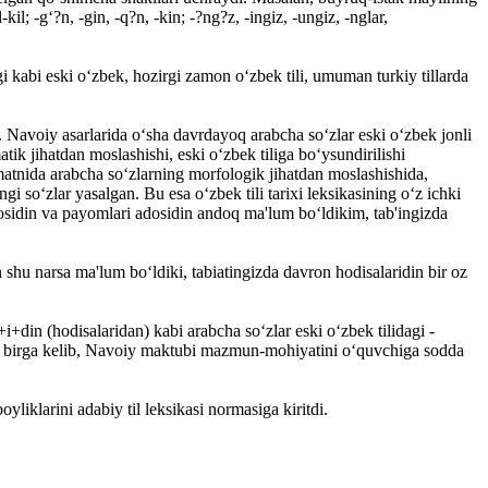
-kil; -g‘?n, -gin, -q?n, -kin; -?ng?z, -ingiz, -ungiz, -nglar,
i kabi eski o‘zbek, hozirgi zamon o‘zbek tili, umuman turkiy tillarda
ir. Navoiy asarlarida o‘sha davr­dayoq arabcha so‘zlar eski o‘zbek jonli
tik jihatdan moslashishi, eski o‘zbek tiliga bo‘ysundirilishi
 matnida arabcha so‘zlarning morfologik jihatdan moslashishida,
so‘zlar yasalgan. Bu esa o‘zbek tili tarixi leksikasining o‘z ichki
vosidin va payomlari adosidin andoq ma'lum bo‘ldikim, tab'ingizda
hu narsa ma'lum bo‘ldiki, tabiatingizda davron hodisalaridin bir oz
din (hodisalaridan) kabi arabcha so‘zlar eski o‘zbek tilidagi -
 bilan birga kelib, Navoiy maktubi mazmun-mohiyatini o‘quvchiga sodda
yliklarini adabiy til leksikasi normasiga kiritdi.