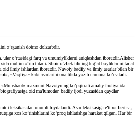
lini o‘rganish doimo dolzarbdir.
h, ular o‘rtasidagi farq va umumiyliklarni aniqlashdan iboratdir.Alisher
ida muhim o‘rin tutadi. Shoir o‘zbek tilining lug‘at boyliklarini faqat
oid ilmiy ishlardan iboratdir. Navoiy badiiy va ilmiy asarlar bilan bir
ot», «Vaqfiya» kabi asarlarini ona tilida yozib namuna ko‘rsatadi.
at. «Munshaot» mazmuni Navoiyning ko‘pqirrali amaliy faoliyatida
biografiyasiga oid ma'lumotlar, badiiy ijodi yuzasidan qaydlar,
t­qi leksikasidan unumli foydalandi. Asar leksikasiga e'tibor berilsa,
qiga xos ko‘rinishlarini ko‘proq ishlatishga harakat qilgan. Har bir
.