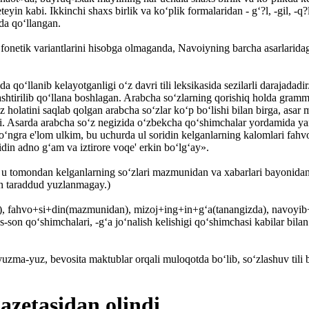
eteyin kabi. Ikkinchi shaxs birlik va ko‘plik formalaridan - g‘?l, -gil, -q?l
ida qo‘llangan.
 fonetik variantlarini hisobga olmaganda, Navoiyning barcha asarlaridag
lda qo‘llanib kelayotganligi o‘z davri tili leksikasida sezilarli darajadad
lashtirilib qo‘llana boshlagan. Arabcha so‘zlarning qorishiq holda gramma
z holatini saqlab qolgan arabcha so‘zlar ko‘p bo‘lishi bilan birga, asar
 Asarda arabcha so‘z negizida o‘zbekcha qo‘shimchalar yordamida yangi 
 so‘ngra e'lom ulkim, bu uchurda ul soridin kelganlarning kalomlari fah
idin adno g‘am va iztirore voqe' erkin bo‘lg‘ay».
 u tomondan kelganlarning so‘zlari mazmunidan va xabarlari bayonidan s
on taraddud yuzlanmagay.)
ri), fahvo+si+din(mazmunidan), mizoj+ing+in+g‘a(tanangizda), navoyib+i+
 shaxs-son qo‘shimchalari, -g‘a jo‘nalish kelishigi qo‘shimchasi kabilar
yuzma-yuz, bevosita maktublar orqali muloqotda bo‘lib, so‘zlashuv tili bo
zetasidan olindi.