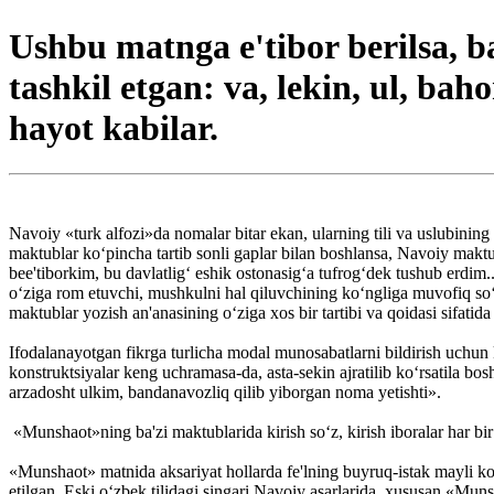
Ushbu matnga e'tibor berilsa, b
tashkil etgan: va, lekin, ul, baho
hayot kabilar.
Navoiy «turk alfozi»da nomalar bitar ekan, ularning tili va uslubining 
maktublar ko‘pincha tartib sonli gaplar bilan boshlansa, Navoiy maktu
bee'tiborkim, bu davlatlig‘ eshik ostonasig‘a tufrog‘dek tushub erdim.
o‘ziga rom etuvchi, mushkulni hal qiluvchining ko‘ngliga muvofiq so‘z
maktublar yozish an'anasining o‘ziga xos bir tartibi va qoidasi sifatid
Ifodalanayotgan fikrga turlicha modal munosabatlarni bildirish uchun k
konstruktsiyalar keng uchramasa-da, asta-sekin ajratilib ko‘rsatila bo
arzadosht ulkim, bandanavozliq qilib yiborgan noma yetishti».
«Munshaot»ning ba'zi maktublarida kirish so‘z, kirish iboralar har bir
«Munshaot» matnida aksariyat hollarda fe'lning buyruq-istak mayli ko‘
etilgan. Eski o‘zbek tilidagi singari Navoiy asarlarida, xususan «Mun