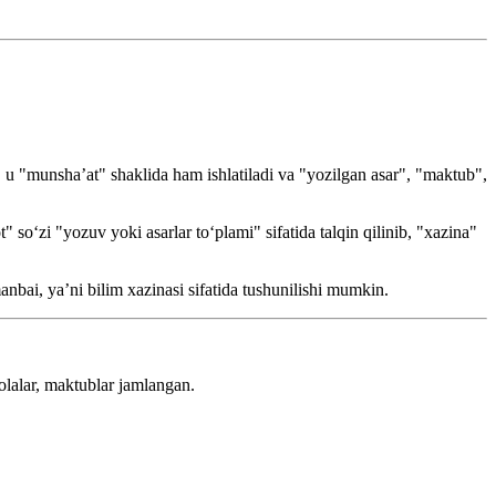
u "munsha’at" shaklida ham ishlatiladi va "yozilgan asar", "maktub",
so‘zi "yozuv yoki asarlar to‘plami" sifatida talqin qilinib, "xazina"
nbai, ya’ni bilim xazinasi sifatida tushunilishi mumkin.
solalar, maktublar jamlangan.