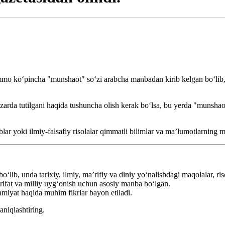
ammo ko‘pincha "munshaot" so‘zi arabcha manbadan kirib kelgan bo‘lib, 
rda tutilgani haqida tushuncha olish kerak bo‘lsa, bu yerda "munshaot" 
ar yoki ilmiy-falsafiy risolalar qimmatli bilimlar va ma’lumotlarning ma
lib, unda tarixiy, ilmiy, ma’rifiy va diniy yo‘nalishdagi maqolalar, ri
’rifat va milliy uyg‘onish uchun asosiy manba bo‘lgan.
miyat haqida muhim fikrlar bayon etiladi.
niqlashtiring.