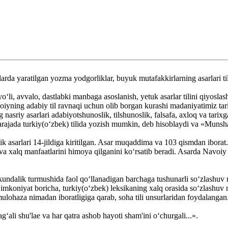
larda yaratilgan yozma yodgorliklar, buyuk mutafakkirlarning asarlari ti
o‘li, avvalo, dastlabki manbaga asoslanish, yetuk asarlar tilini qiyoslas
iyning adabiy til ravnaqi uchun olib borgan kurashi madaniyatimiz tarix
sriy asarlari adabiyotshunoslik, tilshunoslik, falsafa, axloq va tarixga 
 darajada turkiy(o‘zbek) tilida yozish mumkin, deb hisoblaydi va «Munsha
ik asarlari 14-jildiga kiritilgan. Asar muqaddima va 103 qismdan ibor
 va xalq manfaatlarini himoya qilganini ko‘rsatib beradi. Asarda Navoiy 
kundalik turmushida faol qo‘llanadigan barchaga tushunarli so‘zlashuv nu
koniyat boricha, turkiy(o‘zbek) leksikaning xalq orasida so‘zlashuv nut
lohaza nimadan iboratligiga qarab, soha tili unsurlaridan foydalangan
g‘ali shu'lae va har qatra ashob hayoti sham'ini o‘churgali...».