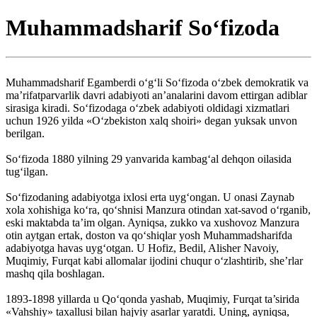
Muhammadsharif So‘fizoda
Muhammadsharif Egamberdi o‘g‘li So‘fizoda o‘zbek demokratik va
ma’rifatparvarlik davri adabiyoti an’analarini davom ettirgan adiblar
sirasiga kiradi. So‘fizodaga o‘zbek adabiyoti oldidagi xizmatlari
uchun 1926 yilda «O‘zbekiston xalq shoiri» degan yuksak unvon
berilgan.
So‘fizoda 1880 yilning 29 yanvarida kambag‘al dehqon oilasida
tug‘ilgan.
So‘fizodaning adabiyotga ixlosi erta uyg‘ongan. U onasi Zaynab
xola xohishiga ko‘ra, qo‘shnisi Manzura otindan xat-savod o‘rganib,
eski maktabda ta’im olgan. Ayniqsa, zukko va xushovoz Manzura
otin aytgan ertak, doston va qo‘shiqlar yosh Muhammadsharifda
adabiyotga havas uyg‘otgan. U Hofiz, Bedil, Alisher Navoiy,
Muqimiy, Furqat kabi allomalar ijodini chuqur o‘zlashtirib, she’rlar
mashq qila boshlagan.
1893-1898 yillarda u Qo‘qonda yashab, Muqimiy, Furqat ta’sirida
«Vahshiy» taxallusi bilan hajviy asarlar yaratdi. Uning, ayniqsa,