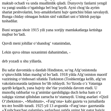
maktab ochadi va unda muallimlik qiladi. Dunyoviy fanlarni yengil
va yangi usulda o‘rgatishga bel bog‘laydi. Ayni chog‘da ayrim
shariat peshvolarini, boy-amaldorlarni hajv qamchisi bilan savalaydi.
Bunga chiday olmagan hokim sinf vakillari uni o‘ldirish payiga
tushadilar.
Buni sezgan shoir 1915 yili yana xorijiy mamlakatlarga ketishga
majbur bo‘ladi.
Quvdi meni johillar o‘shandog‘ vatanimdan,
Lekin quva olmas suxanimni dahanimdan, -
deb yozadi u shu yillarda.
Bu safar davomida u dastlab Hindiston, so‘ng Afg‘onistonda
o‘qituvchilik bilan mashg‘ul bo‘ladi. 1918 yilda Afg‘oniston maorif
vazirining o‘rinbosari sifatida Turkiston (Toshkent)ga kelib, afg‘on
vakolatxonasida tarjimon bo‘lib ishlaydi. So‘fizoda o‘z Vataniga
qaytib kelgach, yana hajviy she’rlar yozishda davom etadi. U
munofiq rahbarlar va g‘animlar qarshiligiga duch kelsa ham o‘z
xalqiga xizmat qilishdan zarracha to‘xtamaydi. Uning asarlari «Qizil
O‘zbekiston», «Mushtum», «Farg‘ona» kabi gazeta va jurnallarda
tez-tez bosilib turadi. 1925 yil 13 avgustda «Farg‘ona» gazetasida
«Xushchaqchaq qalamlar» sarlavhasi ostida uning bir qator hajviy