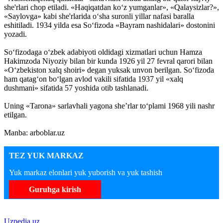
she'rlari chop etiladi. «Haqiqatdan ko‘z yumganlar», «Qalaysizlar?»,
«Saylovga» kabi she'rlarida o‘sha suronli yillar nafasi baralla
eshitiladi. 1934 yilda esa So‘fizoda «Bayram nashidalari» dostonini
yozadi.
So‘fizodaga o‘zbek adabiyoti oldidagi xizmatlari uchun Hamza
Hakimzoda Niyoziy bilan bir kunda 1926 yil 27 fevral qarori bilan
«O‘zbekiston xalq shoiri» degan yuksak unvon berilgan. So‘fizoda
ham qatag‘on bo‘lgan avlod vakili sifatida 1937 yil «xalq
dushmani» sifatida 57 yoshida otib tashlanadi.
Uning «Tarona» sarlavhali yagona she’rlar to‘plami 1968 yili nashr
etilgan.
Manba: arboblar.uz
TEZ YUK MARKAZ
Yuk markaz elonlari yuk yuborish va yuk tashish
Guruhga kirish
Uzpedia.uz