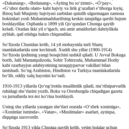
«Dakanang», «Bedanang», «Ayting bu so‘zimni», «O‘pay»,
«G‘ubor dardu olam» kabi hajviy va lirik g‘azallari e’tiborga loyiq.
Biroq hali Muqimiy hajviyasi zarbidan qutulib ulgurmagan zamona
hokimlari yosh Muhammadsharifning keskin tanqidiga qarshi hujum
boshlaydilar. Oqibatda u 1899 yili Qo‘qondan Chustga qaytib
keladi. Oradan ikki yil o‘tgach, uni amir amaldorlari dahriylikda
ayblab, qatl etishga hukm chiqaradilar.
So‘fizoda Chustdan ketib, 14 yil mobaynida turli Sharq
mamlakatlarida umr kechiradi. Xuddi shu yillar (1900-1914)
So‘fizoda ijodining yangi bosqichini tashkil qiladi. U Avval Bokuga
borib, Jalil Mamatqulizoda, Sobir Tohirzoda, Muhammad Hodiy
kabi ozarbayjon adabiyotining taraqqiyparvar vakillari bilan
tanishadi. So‘ng Arabiston, Hindiston va Turkiya mamlakatlarida
bo‘lib, oddiy xalq hayotini ko‘radi.
1910-1913 yillarda Qo‘ng‘irotda muallimlik qiladi, ma’rifatparvarlik
ruhidagi she’rlarini yozib, Boku va Orenburgda chiqadigan gazeta
va jurnallarda tez-tez ko‘rina boshlaydi.
Uning shu yillarda yaratgan she'rlari orasida «O‘zbek xonimiga»,
«Xonimlar isminda», «Vatan», «Muslimalar» asarlari, ayniqsa,
diqqatga sazovordir.
So‘fizoda 1913 yilda Chustga qaytib kelib, yetim bolalar uchun