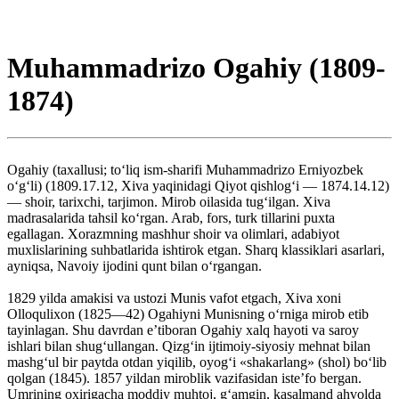
Muhammadrizo Ogahiy (1809-
1874)
Ogahiy (taxallusi; to‘liq ism-sharifi Muhammadrizo Erniyozbek
o‘g‘li) (1809.17.12, Xiva yaqinidagi Qiyot qishlog‘i — 1874.14.12)
— shoir, tarixchi, tarjimon. Mirob oilasida tug‘ilgan. Xiva
madrasalarida tahsil ko‘rgan. Arab, fors, turk tillarini puxta
egallagan. Xorazmning mashhur shoir va olimlari, adabiyot
muxlislarining suhbatlarida ishtirok etgan. Sharq klassiklari asarlari,
ayniqsa, Navoiy ijodini qunt bilan o‘rgangan.
1829 yilda amakisi va ustozi Munis vafot etgach, Xiva xoni
Olloqulixon (1825—42) Ogahiyni Munisning o‘rniga mirob etib
tayinlagan. Shu davrdan e’tiboran Ogahiy xalq hayoti va saroy
ishlari bilan shug‘ullangan. Qizg‘in ijtimoiy-siyosiy mehnat bilan
mashg‘ul bir paytda otdan yiqilib, oyog‘i «shakarlang» (shol) bo‘lib
qolgan (1845). 1857 yildan miroblik vazifasidan iste’fo bergan.
Umrining oxirigacha moddiy muhtoj, g‘amgin, kasalmand ahvolda