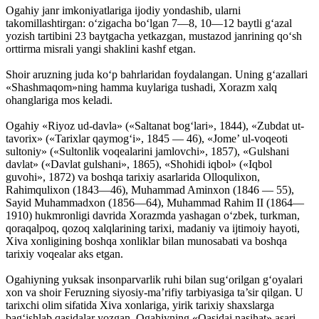
Ogahiy janr imkoniyatlariga ijodiy yondashib, ularni
takomillashtirgan: o‘zigacha bo‘lgan 7—8, 10—12 baytli g‘azal
yozish tartibini 23 baytgacha yetkazgan, mustazod janrining qo‘sh
orttirma misrali yangi shaklini kashf etgan.
Shoir aruzning juda ko‘p bahrlaridan foydalangan. Uning g‘azallari
«Shashmaqom»ning hamma kuylariga tushadi, Xorazm xalq
ohanglariga mos keladi.
Ogahiy «Riyoz ud-davla» («Saltanat bog‘lari», 1844), «Zubdat ut-
tavorix» («Tarixlar qaymog‘i», 1845 — 46), «Jome’ ul-voqeoti
sultoniy» («Sultonlik voqealarini jamlovchi», 1857), «Gulshani
davlat» («Davlat gulshani», 1865), «Shohidi iqbol» («Iqbol
guvohi», 1872) va boshqa tarixiy asarlarida Olloqulixon,
Rahimqulixon (1843—46), Muhammad Aminxon (1846 — 55),
Sayid Muhammadxon (1856—64), Muhammad Rahim II (1864—
1910) hukmronligi davrida Xorazmda yashagan o‘zbek, turkman,
qoraqalpoq, qozoq xalqlarining tarixi, madaniy va ijtimoiy hayoti,
Xiva xonligining boshqa xonliklar bilan munosabati va boshqa
tarixiy voqealar aks etgan.
Ogahiyning yuksak insonparvarlik ruhi bilan sug‘orilgan g‘oyalari
xon va shoir Feruzning siyosiy-ma’rifiy tarbiyasiga ta’sir qilgan. U
tarixchi olim sifatida Xiva xonlariga, yirik tarixiy shaxslarga
bag‘ishlab qasidalar yozgan. Ogahiyning «Qasidai nasihat» asari