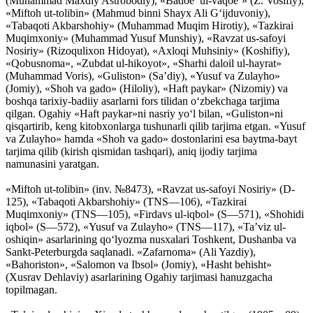
(Muhammad Maxdiy Astrobodiy), «Badoe’ ul-vaqoe’» (Z. Vosifiy),
«Miftoh ut-tolibin» (Mahmud binni Shayx Ali G‘ijduvoniy),
«Tabaqoti Akbarshohiy» (Muhammad Muqim Hirotiy), «Tazkirai
Muqimxoniy» (Muhammad Yusuf Munshiy), «Ravzat us-safoyi
Nosiriy» (Rizoqulixon Hidoyat), «Axloqi Muhsiniy» (Koshifiy),
«Qobusnoma», «Zubdat ul-hikoyot», «Sharhi daloil ul-hayrat»
(Muhammad Voris), «Guliston» (Sa’diy), «Yusuf va Zulayho»
(Jomiy), «Shoh va gado» (Hiloliy), «Haft paykar» (Nizomiy) va
boshqa tarixiy-badiiy asarlarni fors tilidan o‘zbekchaga tarjima
qilgan. Ogahiy «Haft paykar»ni nasriy yo‘l bilan, «Guliston»ni
qisqartirib, keng kitobxonlarga tushunarli qilib tarjima etgan. «Yusuf
va Zulayho» hamda «Shoh va gado» dostonlarini esa baytma-bayt
tarjima qilib (kirish qismidan tashqari), aniq ijodiy tarjima
namunasini yaratgan.
«Miftoh ut-tolibin» (inv. №8473), «Ravzat us-safoyi Nosiriy» (D-
125), «Tabaqoti Akbarshohiy» (TNS—106), «Tazkirai
Muqimxoniy» (TNS—105), «Firdavs ul-iqbol» (S—571), «Shohidi
iqbol» (S—572), «Yusuf va Zulayho» (TNS—117), «Ta’viz ul-
oshiqin» asarlarining qo‘lyozma nusxalari Toshkent, Dushanba va
Sankt-Peterburgda saqlanadi. «Zafarnoma» (Ali Yazdiy),
«Bahoriston», «Salomon va Ibsol» (Jomiy), «Hasht behisht»
(Xusrav Dehlaviy) asarlarining Ogahiy tarjimasi hanuzgacha
topilmagan.