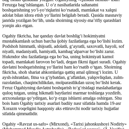
Feruzga bag‘ishlangan. U o‘z nasihatlarida saltanatni
boshqarishning yo‘l-yo‘riqlarini ko‘rsatadi, mamlakat va xalqni
adolat bilan idora etish yo‘llarini belgilab beradi. Qasida masnaviy
janrida yozilgan bo‘lib, unda shoirning siyosiy-ma’rifiy qarashlari
yorqin aks etgan.
Ogahiy fikricha, har qanday davlat boshlig‘i hokimiyatni
mustahkamlash uchun barcha ijobiy fazilatlarga ega bo‘lishi lozim.
Podshoh himmatli, shijoatli, adolatli, g‘ayratli, saxovatli, hayoli, sof
niyatli, madaniyatli, hamiyatli, kambag‘alparvar bo‘lishi zarur.
Hukmdor shu fazilatlarga ega bo‘lsa, uning hokimiyati kamol
topadi, mamlakati farovon bo‘ladi, degan fikrni ilgari suradi. Ogahiy
davlatni boshqarishning yo‘llarini ham ko‘rsatib o‘tgan. Shoirning
fikricha, shoh shariat ahkomlariga qattiq amal qilmog‘i lozim. U
aysh-ishratdan, fitna va g‘iybatdan, g‘aflatdan, yalqovliqdan, zulm-
razolatdan, chaqimchilikdan, molparastlikdan uzoq bo‘lishi kerak.
Feruz Ogahiyning davlatni boshqarish to‘g‘risidagi maslahatlariga
quloq tutgan, uning hikmatli baytlarini marmar toshlarga yozdirib,
arzxonalarga qo‘ydirgan, ko‘p ezgu ishlarni amalga oshirgan. Shu
bois ham Ogahiy tarixiy asarlari badiiy nasr sifatida hamda 19-asr
Xorazm voqeligini haqqoniy aks ettiruvchi nodir tarixiy hujjatlar
sifatida qimmatlidir.
Ogahiy «Ravzat us-safo» (Mirxond), «Tarixi jahonkushoyi Nodiriy»