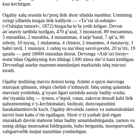
kun kechirgan.
Ogahiy xalq orasida ko‘proq lirik shoir sifatida mashhur. Umrining
oxirgi yillarida tuzgan lirik kulliyoti — «Ta’viz ul-oshiqin»
(«Oshiqlar tumori», 1872) bizgacha to‘la yetib kelgan. Devon
an’anaviy tartibda tuzilgan, 470 g‘azal, 3 mustazod, 89 muxammas,
5 musaddas, 2 murabba, 4 musamman, 4 tarje’band, 7 qit’a, 80
ruboiy, 10 tuyuq, 1 mulamma, 4 chiston, 2 muammo, 4 masnaviy, 1
bahri tavil, 1 munojot, 1 oshiq va ma’shuq savol-javobi, 20 ta’rix, 19
qasida — jami 18000 misradan iborat. Devonga «Ash’ori forsiy»
nomi bilan Ogahiyning fors tilidagi 1300 misra she’ri ham kiritilgan.
Devondagi asarlar mazmun-mundarijasi markazida ishq mavzui
turadi.
Ogahiy ijodining mavzu doirasi keng. Ammo u qaysi mavzuga
murojaat qilmasin, ishqni chetlab o‘tolmaydi. Ishq uning qalamida
mavzuni yoritishda, g‘oyani ilgari surishda asosiy badiiy vosita;
she’riyatida ishq — iymon, e’tiqod, vatan, zakovat timsoli kabi lirik
qahramonning o‘y-kechinmalari, faoliyati, dunyoqarashini
harakatlantiruvchi kuch. Ogahiy devonida zamon va zamondoshlari
tasviri ham katta o‘rin egallagan. Shoir o‘zi yashab ijod etgan
murakkab davrni mahorat bilan badiiy umumlashtirganda, zamon va
uning ahliga munosabat bildirganda, baho berganda, insonparvarlik,
xalqparvarlik nuqtai nazaridan yondashgan.