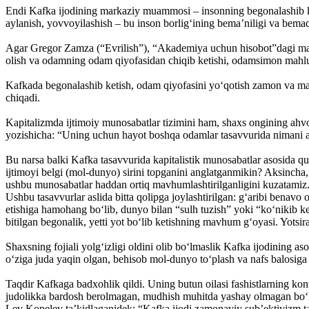
Endi Kafka ijodining markaziy muammosi – in­sonning begonalashib keti
aylanish, yovvoyilashish – bu inson bor­lig‘ining bema’niligi va bem
Agar Gregor Zamza (“Evrilish”), “Akademiya uchun hisobot”dagi maym
olish va odamning odam qiyofasidan chiqib ketishi, odamsimon mahluq
Kafkada begonalashib ketish, odam qiyofasini yo‘qotish zamon va makon
chiqadi.
Kapitalizmda ijtimoiy munosabatlar tizimini ham, shaxs ongining ahv
yozishicha: “Uning uchun hayot boshqa odamlar tasavvurida nimani ang
Bu narsa balki Kafka tasavvurida kapitalis­tik munosabatlar asosida qur
ijtimoyi belgi (mol-dunyo) sirini top­ganini anglatganmikin? Aksincha
ushbu munosabatlar haddan ortiq mavhumlashtirilganligini kuzatamiz.
Ushbu tasavvurlar aslida bitta qolipga joy­lashtirilgan: g‘aribi bena
etishiga hamohang bo‘lib, dunyo bilan “sulh tuzish” yoki “ko‘nikib ke
bitilgan begonalik, yetti yot bo‘lib ketishning mavhum g‘oyasi. Yotsira
Shaxsning fojiali yolg‘izligi oldini olib bo‘l­maslik Kafka ijodining 
o‘ziga juda yaqin olgan, behisob mol-dunyo to‘plash va nafs balosiga y
Taqdir Kafkaga badxohlik qildi. Uning butun oi­lasi fashistlarning kont
judolikka bardosh berolmagan, mudhish muhitda yashay olmagan bo‘lar
Lev Kopelev ta’kidlaganidek: “Kafka ijodi zamonaviy sub’ektivizm tar