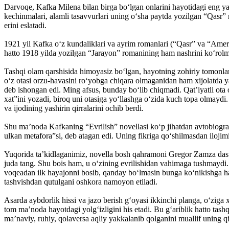
Darvoqe, Kafka Milena bilan birga bo‘lgan on­larini hayotidagi eng y
kechinmalari, alamli tasavvurlari uning o‘sha paytda yozilgan “Qasr”
erini eslatadi.
1921 yil Kafka o‘z kundaliklari va ayrim ro­manlari (“Qasr” va “Ameri
hatto 1918 yilda yozilgan “Jarayon” ro­manining ham nashrini ko‘rolm
Tashqi olam qarshisida himoyasiz bo‘lgan, hayotning zohiriy tomonla
o‘z otasi orzu-havasini ro‘yobga chiqara olmaganidan ham xijolatda 
deb ishongan edi. Ming afsus, bunday bo‘lib chiqmadi. Qat’iyatli ota
xat”ini yozadi, biroq uni otasiga yo‘llashga o‘zida kuch topa olmayd
va ijodining yashirin qirralarini ochib berdi.
Shu ma’noda Kafkaning “Evrilish” novellasi ko‘p jihatdan avtobiograf
ulkan metafora”si, deb atagan edi. Uning fikriga qo‘shilmasdan ilojim
Yuqorida ta’kidlaganimiz, novella bosh qah­ra­moni Gregor Zamza dast
juda tang. Shu bois ham, u o‘zining evrilishidan va­himaga tushmaydi. 
voqeadan ilk hayajonni bosib, qanday bo‘lmasin bunga ko‘nikishga hara
tashvishdan qutulgani oshkora namoyon etiladi.
Asarda aybdorlik hissi va jazo berish g‘oyasi ikkinchi planga, o‘ziga
tom ma’noda hayotdagi yolg‘izligini his etadi. Bu g‘ariblik hatto ta
ma’naviy, ruhiy, qolaversa aqliy yakkalanib qolganini muallif uning q