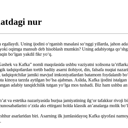
tdagi nur
egallaydi. Uning ijodini o‘rganish masalasi so‘nggi yillarda, jahon ada
b yoki oqimga mansub deb hisoblash mumkin? Uning adabiyotga qo‘shgan 
aqin bo‘lgan yakdil fikr yo‘q.
Gashek va Kafka” nomli maqolasi­da ushbu vaziyatni xolisona ta’riflarkan
logik tadqiqotlardan tortib ba­diiy asarni ilohiyot, din, falsafa nuqtai n
tadqiqotchilar jamiki mavjud imkoniyatlardan batamom foydalanib bo‘lis
ta kinoya tarzda aytilgan bo‘lsa ajabmas. Aslida, Kafka ijodini istalgan 
tlangan adabiy tanqidchilik tut­gan yo‘lga mos tushadi. Biz ham ushbu an
at va estetika nazariyasida bur­jua jamiyatining ilg‘or tafakkur rivoji 
unosabatlarini o‘zida aks ettirgani holda klassik an’analarga molik bo‘lg
mashhur asarlaridan biri. Asar­ning ilk jumlasidayoq Kafka qiyofasi n
.