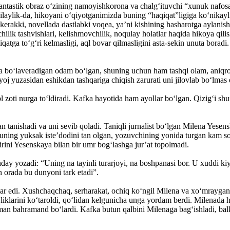
antastik obraz o‘zining namoyishkorona va chalg‘ituvchi “xunuk nafosat
r qilaylik-da, hikoyani o‘qiyotganimizda buning “haqiqat”ligiga ko‘nik
kerakki, novellada dastlabki voqea, ya’ni kishining hasharotga aylan
ilik tashvishlari, kelishmovchilik, noqulay holatlar haqida hikoya qili
qatga to‘g‘ri kelmasligi, aql bovar qilmasligini asta-sekin unuta boradi
xafa bo‘laveradigan odam bo‘l­gan, shuning uchun ham tashqi olam, ani
iyoj yuzasidan eshikdan tashqariga chiqish zarurati uni jilovlab bo‘lmas
ol zoti nurga to‘ldiradi. Kafka hayotida ham ayollar bo‘lgan. Qizig‘i s
 tanishadi va uni sevib qoladi. Taniqli jurnalist bo‘lgan Milena Yesenska
ning yuksak iste’dodini tan olgan, yozuvchining yonida turgan kam so
irini Yesenskaya bilan bir umr bog‘lashga jur’at topolmadi.
ay yozadi: “Uning na tayinli turarjoyi, na boshpanasi bor. U xuddi kiy
 orada bu dunyoni tark etadi”.
r edi. Xushchaqchaq, serharakat, ochiq ko‘ngil Milena va xo‘mraygan,
iklarini ko‘taroldi, qo‘lidan kelgunicha unga yordam berdi. Milenada ha
­man bahramand bo‘lardi. Kafka butun qalbini Milenaga bag‘ishladi, balki