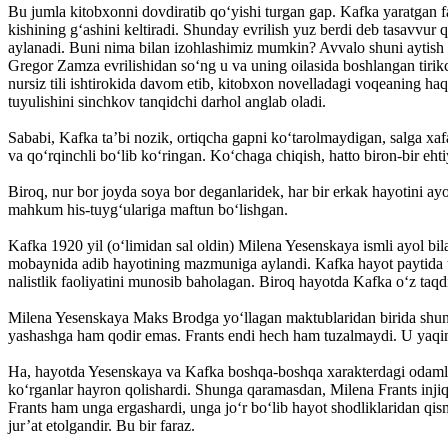
Bu jumla kitobxonni dovdiratib qo‘yishi turgan gap. Kafka yaratgan f
kishining g‘ashini keltiradi. Shunday evrilish yuz berdi deb tasavvu
aylanadi. Buni nima bilan izohlashimiz mumkin? Avvalo shuni aytish 
Gregor Zamza evrilishidan so‘ng u va uning oilasida boshlangan tirikch
nursiz tili ishtirokida davom etib, kitobxon novelladagi voqeaning haqi
tuyulishini sinchkov tanqidchi darhol anglab oladi.
Sababi, Kafka ta’bi nozik, ortiqcha gapni ko‘­tarolmaydigan, salga 
va qo‘rqinchli bo‘lib ko‘ringan. Ko‘chaga chiqish, hatto biron-bir eht
Biroq, nur bor joyda soya bor deganlaridek, har bir erkak hayotini ay
mahkum his-tuyg‘ulariga maftun bo‘lishgan.
Kafka 1920 yil (o‘limidan sal oldin) Milena Yesenskaya ismli ayol bilan
mobaynida adib hayotining mazmuniga aylandi. Kafka hayot paytida u
nalistlik faoliyatini munosib baholagan. Biroq hayotda Kafka o‘z taqd
Milena Yesenskaya Maks Brodga yo‘llagan mak­tub­laridan birida shund
yashashga ham qodir emas. Frants endi hech ham tuzalmaydi. U yaqin
Ha, hayotda Yesenskaya va Kafka boshqa-boshqa xa­rakterdagi odamla
ko‘rganlar hayron qolishardi. Shunga qaramasdan, Milena Frants injiql
Frants ham unga ergashardi, unga jo‘r bo‘lib hayot shodliklaridan qis
jur’at etolgandir. Bu bir faraz.