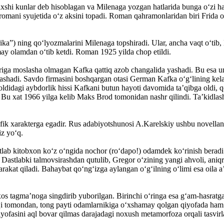
axshi kunlar deb hisoblagan va Milenaga yozgan hatlarida bunga o‘zi h
 romani syujetida o‘z aksini topadi. Roman qahramonlaridan biri Frida
ka”) ning qo‘lyozmalarini Milenaga topshiradi. Ular, ancha vaqt o‘tib, 
ay olamdan o‘tib ketdi. Roman 1925 yilda chop etildi.
riga moslasha olmagan Kafka qattiq azob changalida yashadi. Bu esa un
yashadi. Savdo firmasini boshqargan otasi German Kafka o‘g‘lining kel
 oldidagi aybdorlik hissi Kafkani butun hayoti davomida ta’qibga oldi
i. Bu xat 1966 yilga kelib Maks Brod tomonidan nashr qilindi. Ta’kidla
ik xarakterga egadir. Rus adabiyotshunosi A.Karelskiy ushbu novellani 
iz yo‘q.
lab kitobxon ko‘z o‘ngida nochor (ro‘dapo!) odamdek ko‘rinish beradi. 
Dastlabki talmovsirashdan qutu­lib, Gregor o‘zining yangi ahvoli, aniqr
kat qiladi. Bahaybat qo‘ng‘izga aylangan o‘g‘ilning o‘limi esa oila a’z
 xos tagma’noga singdirib yubo­rilgan. Birinchi o‘ringa esa g‘am-hasrat
shqi tomondan, tong pay­ti odamlarnikiga o‘xshamay qolgan qiyofada ham
iyofasini aql bovar qilmas darajadagi noxush metamorfoza orqali tasvirl