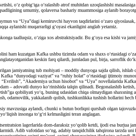
shi, o‘z qobig‘iga o‘ra­la­shib atrof muhitdan uzoqlashishi masalasiga 
aqsadligining umu­miy, qolaversa bashariy muammosiga aylanib bora­yotga
un va “Uya”dagi kemiruvchi hayvon taqdirlarini o‘zaro qiyoslasak, us
qa aylanishi muqarrarligi g‘oyasi ekanligini anglab yetamiz.
ga taalluqsiz, o‘ziga xos abstraktsiyadir. Bu g‘oya esa kishi va jamiy
olini ham kuzatgan Kafka ushbu tizimda odam va shaxs o‘rtasidagi o‘z
latayotganidan keskin farq qilardi, jumladan pul, birja, sarroflik do‘k
ilgan jamiyatning tub mo­­­­hiyati – moddiy dunyoga sajda qilish, ishlab
, Kafka “dunyodagi va­ziyat” va “ruhiy holat” o‘rtasidagi ijtimoiy mu­n
 “Evrilish”, “Aka­­demiya uchun hisobot” va “Uya” novellalarida Kafk
vo odam – adovatli dunyo ko‘­rinishida talqin qilinadi. Begonalashib ke
tish”ga qobiliyati yo‘q, buning udasidan chiqa olmaydigan shaxsning aba
sh, odamovilik, yakkalanib qolish, tush­kunlikka tushish hollarini hech b
asosiy mavzusiga aylandi, chunki u butun borliqni qurshab olgan tajovuzko
o‘liqish insonga to‘g‘ri kelmasligini teran anglagan.
sentratsion lagerlarida dom-daraksiz yo‘qolib ketdi, ijodi esa burjua ja­
midi. Adib vafotidan so‘ng, adabiy tanqidchilik tahqirona tarzda uni 
aqqiyotining oxirgi me’yori, oxirgi chegarasining ifodasiga aylandi. Bu