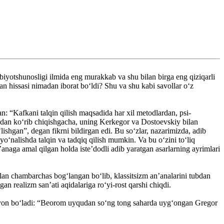
biyotshunosligi ilmida eng murakkab va shu bilan birga eng qiziqarli
hissasi nimadan iborat bo‘ldi? Shu va shu kabi savollar o‘z
: “Kafkani tal­qin qilish maqsadida har xil metodlardan, psi­
azaridan ko‘rib chiqishgacha, uning Kerkegor va Dostoevskiy bilan
hgan”, de­gan fikrni bildirgan edi. Bu so‘zlar, nazarimizda, adib
yo‘nalishda talqin va tadqiq qilish mumkin. Va bu o‘zini to‘liq
’anaga amal qilgan holda iste’dodli adib yaratgan asarlarning ayrimlari
bilan chambarchas bog‘langan bo‘lib, klassitsizm an’analarini tubdan
an realizm san’ati aqidalariga ro‘yi-rost qarshi chiqdi.
amoyon bo‘ladi: “Beorom uyqudan so‘ng tong saharda uyg‘ongan Gregor