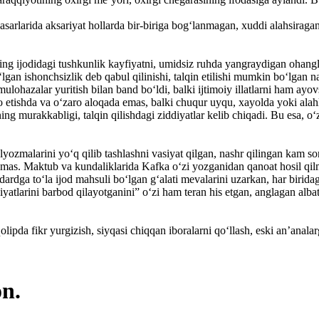
ka asarlarida aksariyat hollarda bir-biriga bog‘lanmagan, xuddi alahsirag
ning ijodidagi tushkunlik kayfiyatni, umidsiz ruhda yangraydigan ohanglarn
an ishonch­sizlik deb qabul qilinishi, talqin etilishi mumkin bo‘lgan nar
mulohazalar yuritish bilan band bo‘ldi, balki ijtimoiy illatlarni ham ayo
zo etishda va o‘zaro aloqada emas, balki chuqur uyqu, xayolda yoki alahlag
ng murakkabligi, talqin qilishdagi ziddiyatlar kelib chiqadi. Bu esa, o‘
zmalarini yo‘q qilib tashlashni vasiyat qilgan, nashr qilingan kam sonl
 emas. Maktub va kundaliklarida Kafka o‘zi yozganidan qanoat hosil qilm
dga to‘la ijod mahsuli bo‘lgan g‘alati mevalarini uzarkan, har biridagi
oniyatlarini barbod qilayotganini” o‘zi ham teran his etgan, anglagan al
pda fikr yurgizish, siyqasi chiqqan iboralarni qo‘llash, eski an’analar
on.