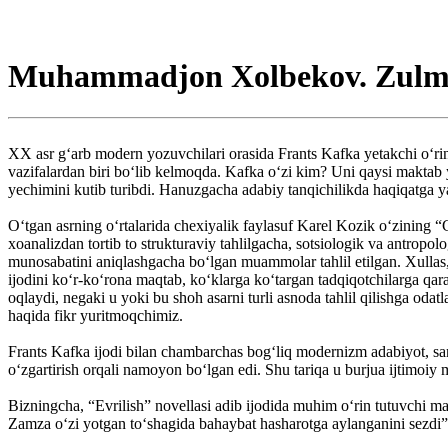
Muhammadjon Xolbekov. Zulma
XX asr g‘arb modern yozuvchilari orasida Frants Kafka yetakchi o‘rin 
vazifalardan biri bo‘lib kelmoqda. Kafka o‘zi kim? Uni qaysi makta
yechimini kutib turibdi. Hanuzgacha adabiy tanqichilikda ha­qiqatga y
O‘tgan asrning o‘rtalarida chexiyalik faylasuf Karel Kozik o‘zining “
xoanalizdan tortib to strukturaviy tahlilgacha, so­tsiologik va antropo
munosabatini aniqlashgacha bo‘lgan muammolar tahlil etilgan. Xullas, 
ijodini ko‘r-ko‘rona maqtab, ko‘klarga ko‘targan tadqiqotchilarga qara
oqlaydi, negaki u yoki bu shoh asarni turli asnoda tahlil qilishga oda
haqida fikr yuritmoqchimiz.
Frants Kafka ijodi bilan chambarchas bog‘liq mo­dernizm adabiyot, san’
o‘zgartirish orqali namoyon bo‘lgan edi. Shu tariqa u burjua ijtimoiy m
Bizningcha, “Evrilish” novellasi adib ijodida muhim o‘rin tutuvchi 
Zamza o‘zi yotgan to‘shagida bahaybat hasharotga aylanganini sezdi”