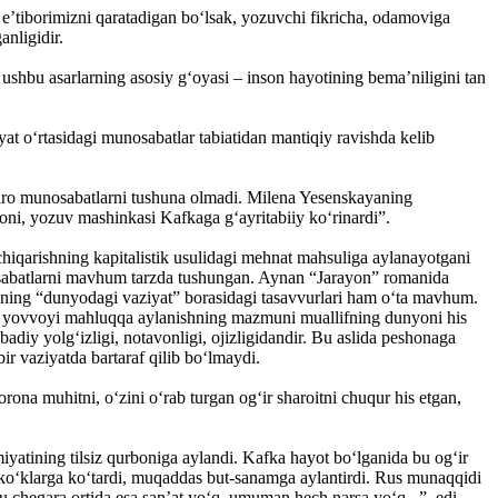
e’­ti­borimizni qaratadigan bo‘lsak, yozuvchi fikricha, odamoviga
nligidir.
hbu asarlarning asosiy g‘oyasi – inson hayotining bema’niligini tan
at o‘rtasidagi munosabatlar tabiatidan mantiqiy ravishda kelib
aro munosabat­larni tushuna olmadi. Milena Yesenskayaning
oni, yozuv mashinkasi Kafkaga g‘ayritabiiy ko‘rinardi”.
 chi­qarishning kapitalistik usulidagi mehnat mahsuliga aylanayotgani
o­­sabatlarni mavhum tarzda tushungan. Aynan “Ja­rayon” romanida
aning “dunyodagi vaziyat” borasidagi tasavvurlari ham o‘ta mavhum.
tish, yovvoyi mahluqqa aylanishning mazmuni muallifning dunyoni his
diy yolg‘izligi, notavonligi, ojizligidandir. Bu aslida peshonaga
ir vaziyatda bartaraf qilib bo‘lmaydi.
rona muhitni, o‘zini o‘rab turgan og‘ir sharoitni chuqur his etgan,
miyatining tilsiz qurboniga aylandi. Kafka hayot bo‘l­ganida bu og‘ir
ko‘k­larga ko‘tardi, muqaddas but-sanamga aylantirdi. Rus munaqqidi
 chegara ortida esa san’at yo‘q, umuman hech narsa yo‘q...”, edi.