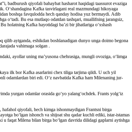
”i, badburush qiyofali bahaybat hasharot haqidagi taassurot evaziga
aylik. O‘shandagina Kafka tasvirlagani real mazmundagi hikoyaga
ishidan boshqa favqulodda hech qanday hodisa yuz bermaydi. Adib
shga o‘tadi. Bu esa mutlaqo odatdan tashqari, muallifning jarangsiz,
. Bu holatning Kafka hayotidagi ba’zi bir jihatlariga o‘xshash
qroq qilib aytganda, eshikdan boshlanadigan dunyo unga doimo begona
 darajada va­himaga solgan .
hundaki, ayollar uning ma’yusona chehrasiga, mungli ovoziga, o‘limga
ya ilk bor Kafka asarlarini chex tiliga tarjima qildi. U uch yil
nli odamlardan biri edi. O‘z navbatida Kafka ham Milenaning jur­
imda yur­gan odamlar orasida go‘yo yalang‘ochdek. Frants yol­g‘iz
 hafahol qiyofali, hech kimga ishonmaydigan Frantsni birga
yotga bo‘lgan ishonch va shijoat shu qadar kuchli ediki, istar-istamas
 u faqat Milena bilan birga bo‘lgan davrida dilidagi gaplarni aytishga