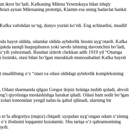
am ikror bo‘ladi. Kafkaning Milena Yesenskaya bilan ishqiy
 obrazi aynan Milenaning prototipi, Klamm esa uning badavlat bankir
Kafka vafotidan so‘ng, dunyo yuzini ko‘rdi. Eng achinarlisi, muallif
da hayot oldida, odamlar oldida aybdorlik hissini uyg‘otardi. Kafka
ajakda taniqli huquqshunos yoki savdo ishining davomchisi bo‘ladi,
, qo‘yib yubormadi. Bundan iztirob chekkan adib 1919 yil “Otamga
sh lozimki, otasi bilan bo‘lgan murakkab munosabatlari Kafka hayoti
muallifning o‘z “otasi va oilasi oldidagi aybdorlik kompleksining
Oilani sharmanda qilgan Gregor ilojsiz holatga tushib qoladi, ahvoli
og‘i qiyo­fasiga moslashishga harakat qiladi. Oilasi ham sodir bo‘lgan
olari tomonidan yengil nafas-la qabul qilinadi, ularning bir
ga to‘la allego­riya (majoz) chiqadi: uyqudan uyg‘ongan odam o‘zining
 o‘z ifodasini topganini kuzatamiz. Shu tariqa o‘z qahramonining
aydi.