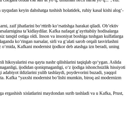
an uyqudan keyin dahshatga tushish holatidek, ruhiy ka­sal kishi alog‘-
i, zaif jihatlarini bo‘rttirib ko‘rsatishga harakat qiladi. Ob’ektiv
salarnigina ta’kidlaydilar. Kafka na­faqat g‘ayritabiiy hodisalarga
vsiz tanqid ostiga oldi. Inson va insoniyat boshiga tushgan kulfatlarga
anda ko‘­ringan narsalar, sirli va g‘alati sarob orqali tas­virlashni
z o‘rnida, Kafkani modernist ijodkor deb atashga izn beradi, uning
i hikoyalarini esa qayta nashr qilishlarini taqiqlab qo‘ygan. Aslida
aganligi, ijodidan qoniqmaganligi, o‘z ijodiga ishonchsizlik hissiyoti
 adabiyot ildizlarini yulib tashlaydi, poydevorini buzadi, yaqqol
batta. Kafka “yaxshi modernist bo‘lishi mumkin, biroq asl modernizm
ga ergashish xislatlarini maydondan surib tashladi va u Kafka, Prust,