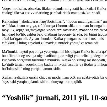
Voqea-hodisalar, obrazlar, fikrlar, odam­lar­ning xatti-harakatlari Kaf
chalog‘ fikr va tasavvurlarining par­chalaridek mantiqsiz ko‘rinadi.
Kafkaning “jaholatparast targ‘ibotchilari”, “no­­­­don madhiyachilari” u
reallikka, inson ongiga, tafak­kuriga ishonmaslik, umuman Insonga bo‘lg
moyillik, aqlga sig‘­­maydigan voqealarni tasvirlash, mantiqqa zid fikr-
hamdard bo‘lib, ushbu balo-ofatlarni haqqoniy tarz­­­da, bir-birini taqo
afzal ko‘rgan edi. Aynan shundan Kafka yaratgan asarlarni tushunishni
tafakkuri. Uning xayoloti zulmatdagi nurdek yorug‘ va teran edi.
Ma’lumki, hayoti poyoniga yetayotganini his qilgan Kafka barcha qo‘lyo
bu o‘lim o‘z og‘ushiga olgan adibning qo‘rsligi yoki telbaligi degani
kuchayib borganini tushunish mumkin. Kafka “o‘zining mashaqqatli, dar
ko‘rinib turgan voqelikning badiiy in’ikosi, tasviriy va ifodaviy imk
bo‘lolmaslik” ning yorqin namunasidir.
Xullas, realizmga qarshi chiqqan modernizm XX asr adabiyotida bir qoli
Joys kabi yorqin qalamkashlarni dunyoga tortiq qildi.
“Yoshlik” jurnali, 2011 yil, 10-s