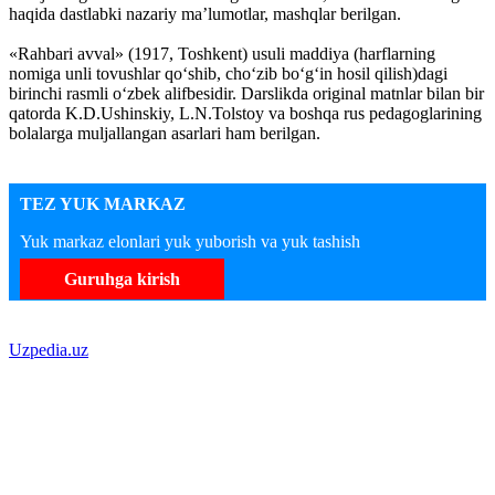
haqida dastlabki nazariy ma’lumotlar, mashqlar berilgan.
«Rahbari avval» (1917, Toshkent) usuli maddiya (harflarning
nomiga unli tovushlar qo‘shib, cho‘zib bo‘g‘in hosil qilish)dagi
birinchi rasmli o‘zbek alifbesidir. Darslikda original matnlar bilan bir
qatorda K.D.Ushinskiy, L.N.Tolstoy va boshqa rus pedagoglarining
bolalarga muljallangan asarlari ham berilgan.
TEZ YUK MARKAZ
Yuk markaz elonlari yuk yuborish va yuk tashish
Guruhga kirish
Uzpedia.uz