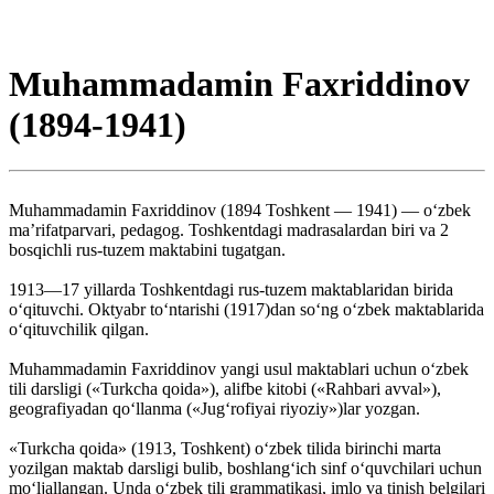
Muhammadamin Faxriddinov
(1894-1941)
Muhammadamin Faxriddinov (1894 Toshkent — 1941) — o‘zbek
ma’rifatparvari, pedagog. Toshkentdagi madrasalardan biri va 2
bosqichli rus-tuzem maktabini tugatgan.
1913—17 yillarda Toshkentdagi rus-tuzem maktablaridan birida
o‘qituvchi. Oktyabr to‘ntarishi (1917)dan so‘ng o‘zbek maktablarida
o‘qituvchilik qilgan.
Muhammadamin Faxriddinov yangi usul maktablari uchun o‘zbek
tili darsligi («Turkcha qoida»), alifbe kitobi («Rahbari avval»),
geografiyadan qo‘llanma («Jug‘rofiyai riyoziy»)lar yozgan.
«Turkcha qoida» (1913, Toshkent) o‘zbek tilida birinchi marta
yozilgan maktab darsligi bulib, boshlang‘ich sinf o‘quvchilari uchun
mo‘ljallangan. Unda o‘zbek tili grammatikasi, imlo va tinish belgilari