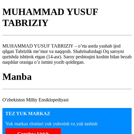
MUHAMMAD YUSUF
TABRIZIY
MUHAMMAD YUSUF TABRIZIY – o’rta asrda yashab ijod
qilgan Tabrizlik me’mor va naqqosh. Shahrisabzdagi Oq saroyni
qurishda ishtirok etgan (14-asr). Saroy peshtoqini koshin bilan bezab
naqshlar orasiga o’z ismini yozib qoldirgan.
Manba
O'zbekiston Milliy Ensiklopediyasi
TEZ YUK MARKAZ
Yuk markaz elonlari yuk yuborish va yuk tashish
Guruhga kirish