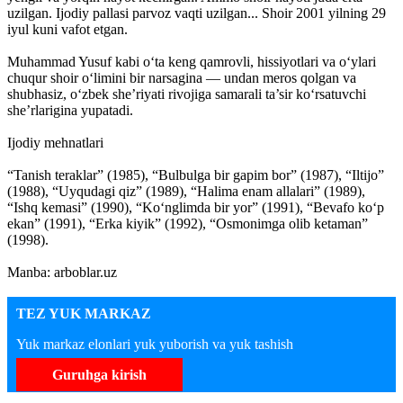
uzilgan. Ijodiy pallasi parvoz vaqti uzilgan... Shoir 2001 yilning 29
iyul kuni vafot etgan.
Muhammad Yusuf kabi o‘ta keng qamrovli, hissiyotlari va o‘ylari
chuqur shoir o‘limini bir narsagina — undan meros qolgan va
shubhasiz, o‘zbek she’riyati rivojiga samarali ta’sir ko‘rsatuvchi
she’rlarigina yupatadi.
Ijodiy mehnatlari
“Tanish teraklar” (1985), “Bulbulga bir gapim bor” (1987), “Iltijo”
(1988), “Uyqudagi qiz” (1989), “Halima enam allalari” (1989),
“Ishq kemasi” (1990), “Ko‘nglimda bir yor” (1991), “Bevafo ko‘p
ekan” (1991), “Erka kiyik” (1992), “Osmonimga olib ketaman”
(1998).
Manba: arboblar.uz
TEZ YUK MARKAZ
Yuk markaz elonlari yuk yuborish va yuk tashish
Guruhga kirish