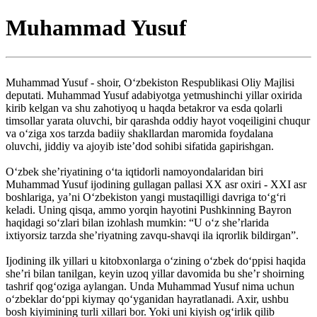
Muhammad Yusuf
Muhammad Yusuf - shoir, O‘zbekiston Respublikasi Oliy Majlisi
deputati. Muhammad Yusuf adabiyotga yetmushinchi yillar oxirida
kirib kelgan va shu zahotiyoq u haqda betakror va esda qolarli
timsollar yarata oluvchi, bir qarashdа oddiy hayot voqeiligini chuqur
va o‘ziga xos tarzda badiiy shakllardan maromida foydalana
oluvchi, jiddiy va ajoyib iste’dod sohibi sifatida gapirishgan.
O‘zbek she’riyatining o‘ta iqtidorli namoyondalaridan biri
Muhammad Yusuf ijodining gullagan pallasi XX asr oxiri - XXI asr
boshlariga, ya’ni O‘zbekiston yangi mustaqilligi davriga to‘g‘ri
keladi. Uning qisqa, ammo yorqin hayotini Pushkinning Bayron
haqidagi so‘zlari bilan izohlash mumkin: “U o‘z she’rlarida
ixtiyorsiz tarzda she’riyatning zavqu-shavqi ila iqrorlik bildirgan”.
Ijodining ilk yillari u kitobxonlarga o‘zining o‘zbek do‘ppisi haqida
she’ri bilan tanilgan, keyin uzoq yillar davomida bu she’r shoirning
tashrif qog‘oziga aylangan. Unda Muhammad Yusuf nima uchun
o‘zbeklar do‘ppi kiymay qo‘yganidan hayratlanadi. Axir, ushbu
bosh kiyimining turli xillari bor. Yoki uni kiyish og‘irlik qilib