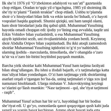
Ilk she’ri 1976 yil “O‘zbekiston adabiyoti va san’ati” gazetasida
chop etilgan. Oradan to‘qqiz yil o‘tgachgina, 1985 yil shoirning ilk
she’riy to‘plami “Tanish teraklar” chop etiladi. Ushbu to‘plamda
shoir o‘z hissiyotlari bilan lirik va erkin tarzda bo‘lishadi, o‘z hayoti
voqealari haqida gapiradi. Shunisi qiziqki, uni ham tanqid olami,
ham shoir birodarlari juda iliq qabul qildi. Muhammad Yusufning
hayotda omadi chopgan edi: ijodiy yo‘lining eng avvalida, taqdir uni
Erkin Vohidov bilan yuzlashtirdi, u esa Muhammad Yusufning
ajoyib iqtidorini sezib, uni rivojlantirishda yordam berdi. Keyinroq
shoir Abdulla Oripov bilan yaqinlashadi. Bu ikki atoqli zamondosh
shoirlar Muhammad Yusufning iqtidorini to‘g‘ri yo‘naltirishdi,
ularning ijodida - mavzularda, timsollarda, she’r ohangida o‘zaro
ta’sir va o‘zaro bir-birini boyitishni payqash mumkin.
Barcha yirik shoirlar kabi Muhammad Yusuf ham tarjima faoliyati
bilan shug‘ullangan. Bu ishni u ifodali bajarib, o‘z tarjimalariga katta
mas’uliyat bilan yondashgan. O‘zi ham tarjimaga yirik shoirlarning
asarlari orqali o‘rgangan bo‘lsa-da, uning tarjimalari o‘ziga xos ijod
namunasi hisoblanadi. Ularga nisbatan V. Jukovskiyning keyingi
so‘zlarini qo‘llash mumkin: “Nasr tarjimoni - qul, she’riyat tarjimoni
- raqib”.
Muhammad Yusuf uchun har bir so‘z, hayotidagi har bir hodisa
she’riyat edi. U go‘yo, osmonlarda qanot qoqayotgan qush kabi juda
yengil va yorqin hayot kechirgan. Ammo shoir hayoti juda erta