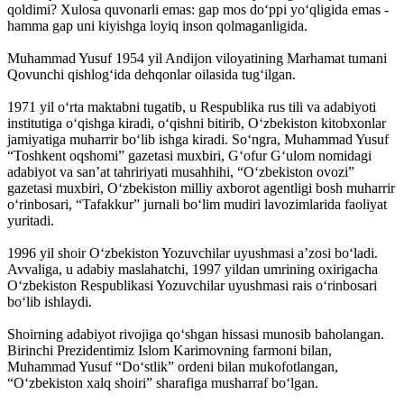
qoldimi? Xulosa quvonarli emas: gap mos do‘ppi yo‘qligida emas -
hamma gap uni kiyishga loyiq inson qolmaganligida.
Muhammad Yusuf 1954 yil Andijon viloyatining Marhamat tumani
Qovunchi qishlog‘ida dehqonlar oilasida tug‘ilgan.
1971 yil o‘rta maktabni tugatib, u Respublika rus tili va adabiyoti
institutiga o‘qishga kiradi, o‘qishni bitirib, O‘zbekiston kitobxonlar
jamiyatiga muharrir bo‘lib ishga kiradi. So‘ngra, Muhammad Yusuf
“Toshkent oqshomi” gazetasi muxbiri, G‘ofur G‘ulom nomidagi
adabiyot va san’at tahririyati musahhihi, “O‘zbekiston ovozi”
gazetasi muxbiri, O‘zbekiston milliy axborot agentligi bosh muharrir
o‘rinbosari, “Tafakkur” jurnali bo‘lim mudiri lavozimlarida faoliyat
yuritadi.
1996 yil shoir O‘zbekiston Yozuvchilar uyushmasi a’zosi bo‘ladi.
Avvaliga, u adabiy maslahatchi, 1997 yildan umrining oxirigacha
O‘zbekiston Respublikasi Yozuvchilar uyushmasi rais o‘rinbosari
bo‘lib ishlaydi.
Shoirning adabiyot rivojiga qo‘shgan hissasi munosib baholangan.
Birinchi Prezidentimiz Islom Karimovning farmoni bilan,
Muhammad Yusuf “Do‘stlik” ordeni bilan mukofotlangan,
“O‘zbekiston xalq shoiri” sharafiga musharraf bo‘lgan.