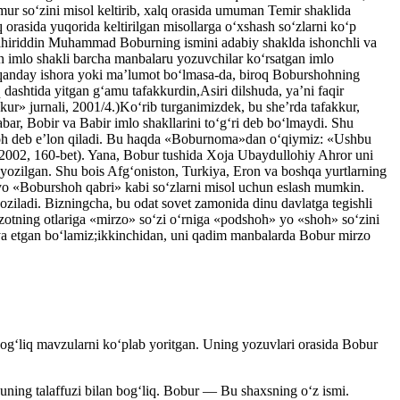
Temur so‘zini misol keltirib, xalq orasida umuman Temir shaklida
lq orasida yuqorida keltirilgan misollarga o‘xshash so‘zlarni ko‘p
 Zahiriddin Muhammad Boburning ismini adabiy shaklda ishonchli va
an imlo shakli barcha manbalaru yozuvchilar ko‘rsatgan imlo
h qanday ishora yoki ma’lumot bo‘lmasa-da, biroq Boburshohning
 dashtida yitgan g‘amu tafakkurdin,Asiri dilshuda, ya’ni faqir
r» jurnali, 2001/4.)Ko‘rib turganimizdek, bu she’rda tafakkur,
r, Bobir va Babir imlo shakllarini to‘g‘ri deb bo‘lmaydi. Shu
odshoh deb e’lon qiladi. Bu haqda «Boburnoma»dan o‘qiymiz: «Ushbu
2002, 160-bet). Yana, Bobur tushida Xoja Ubaydullohiy Ahror uni
zilgan. Shu bois Afg‘oniston, Turkiya, Eron va boshqa yurtlarning
yo «Boburshoh qabri» kabi so‘zlarni misol uchun eslash mumkin.
ladi. Bizningcha, bu odat sovet zamonida dinu davlatga tegishli
 zotning otlariga «mirzo» so‘zi o‘rniga «podshoh» yo «shoh» so‘zini
rioya etgan bo‘lamiz;ikkinchidan, uni qadim manbalarda Bobur mirzo
bog‘liq mavzularni ko‘plab yoritgan. Uning yozuvlari orasida Bobur
ning talaffuzi bilan bog‘liq. Bobur — Bu shaxsning o‘z ismi.