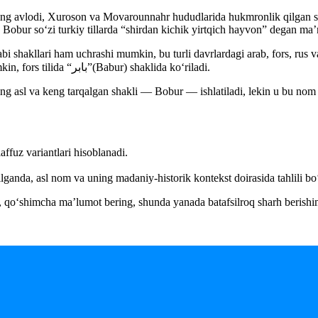
 avlodi, Xuroson va Movarounnahr hududlarida hukmronlik qilgan sark
obur so‘zi turkiy tillarda “shirdan kichik yirtqich hayvon” degan ma’
akllari ham uchrashi mumkin, bu turli davrlardagi arab, fors, rus va b
kelib chiqadi. Masalan, rus tilida Bu shaxs “Бабур" deb yozilishi mumkin, fors tilida “بابر”(Babur) shaklida ko‘riladi.
asl va keng tarqalgan shakli — Bobur — ishlatiladi, lekin u bu nom h
laffuz variantlari hisoblanadi.
anda, asl nom va uning madaniy-historik kontekst doirasida tahlili bo
os, qo‘shimcha ma’lumot bering, shunda yanada batafsilroq sharh beris