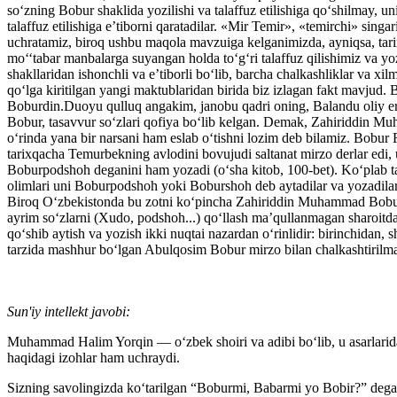
so‘zning Bobur shaklida yozilishi va talaffuz etilishiga qo‘shilmay, un
talaffuz etilishiga e’tiborni qaratadilar. «Mir Temir», «temirchi» singa
uchratamiz, biroq ushbu maqola mavzuiga kelganimizda, ayniqsa, tar
mo‘‘tabar manbalarga suyangan holda to‘g‘ri talaffuz qilishimiz va yo
shakllaridan ishonchli va e’tiborli bo‘lib, barcha chalkashliklar v
qo‘lga kiritilgan yangi maktublaridan birida biz izlagan fakt mavjud. 
Boburdin.Duoyu qulluq angakim, janobu qadri oning, Balandu oliy eru
Bobur, tasavvur so‘zlari qofiya bo‘lib kelgan. Demak, Zahiriddin Mu
o‘rinda yana bir narsani ham eslab o‘tishni lozim deb bilamiz. Bobu
tarixqacha Temurbekning avlodini bovujudi saltanat mirzo derlar e
Boburpodshoh deganini ham yozadi (o‘sha kitob, 100-bet). Ko‘plab 
olimlari uni Boburpodshoh yoki Boburshoh deb aytadilar va yozadila
Biroq O‘zbekistonda bu zotni ko‘pincha Zahiriddin Muhammad Bobur m
ayrim so‘zlarni (Xudo, podshoh...) qo‘llash ma’qullanmagan sharoitda
qo‘shib aytish va yozish ikki nuqtai nazardan o‘rinlidir: birinchidan
tarzida mashhur bo‘lgan Abulqosim Bobur mirzo bilan chalkashtirilmay,
Sun'iy intellekt javobi:
Muhammad Halim Yorqin — o‘zbek shoiri va adibi bo‘lib, u asarlarida 
haqidagi izohlar ham uchraydi.
Sizning savolingizda ko‘tarilgan “Boburmi, Babarmi yo Bobir?” dega