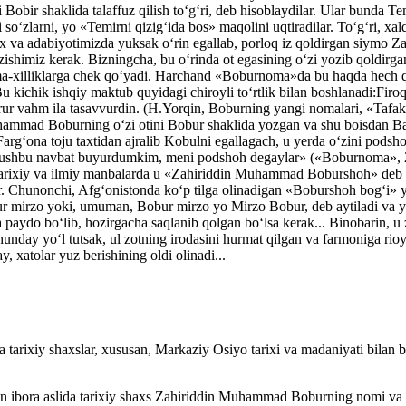
i Bobir shaklida talaffuz qilish to‘g‘ri, deb hisoblaydilar. Ular bunda 
ri so‘zlarni, yo «Temirni qizig‘ida bos» maqolini uqtiradilar. To‘g‘ri, xa
ix va adabiyotimizda yuksak o‘rin egallab, porloq iz qoldirgan siymo
zishimiz kerak. Bizningcha, bu o‘rinda ot egasining o‘zi yozib qoldirg
a xilma-xilliklarga chek qo‘yadi. Harchand «Boburnoma»da bu haqda hec
Bu kichik ishqiy maktub quyidagi chiroyli to‘rtlik bilan boshlanadi:Firoq
r vahm ila tasavvurdin. (H.Yorqin, Boburning yangi nomalari, «Tafakku
hammad Boburning o‘zi otini Bobur shaklida yozgan va shu boisdan Baba
r Farg‘ona toju taxtidan ajralib Kobulni egallagach, u yerda o‘zini p
di, ushbu navbat buyurdumkim, meni podshoh degaylar» («Boburnoma», 
tarixiy va ilmiy manbalarda u «Zahiriddin Muhammad Boburshoh» deb yo
r. Chunonchi, Afg‘onistonda ko‘p tilga olinadigan «Boburshoh bog‘i» 
irzo yoki, umuman, Bobur mirzo yo Mirzo Bobur, deb aytiladi va yozi
 paydo bo‘lib, hozirgacha saqlanib qolgan bo‘lsa kerak... Binobarin, u
, shunday yo‘l tutsak, ul zotning irodasini hurmat qilgan va farmoniga 
 xatolar yuz berishining oldi olinadi...
tarixiy shaxslar, xususan, Markaziy Osiyo tarixi va madaniyati bilan 
n ibora aslida tarixiy shaxs Zahiriddin Muhammad Boburning nomi va u