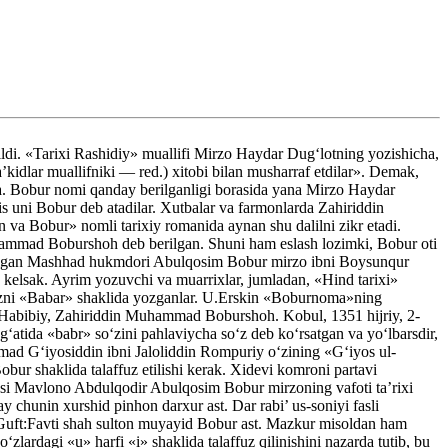
ldi. «Tarixi Rashidiy» muallifi Mirzo Haydar Dug‘lotning yozishicha,
kidlar muallifniki — red.) xitobi bilan musharraf etdilar». Demak,
a. Bobur nomi qanday berilganligi borasida yana Mirzo Haydar
is uni Bobur deb atadilar. Xutbalar va farmonlarda Zahiriddin
a Bobur» nomli tarixiy romanida aynan shu dalilni zikr etadi.
uhammad Boburshoh deb berilgan. Shuni ham eslash lozimki, Bobur oti
 qilgan Mashhad hukmdori Abulqosim Bobur mirzo ibni Boysunqur
kelsak. Ayrim yozuvchi va muarrixlar, jumladan, «Hind tarixi»
so‘zni «Babar» shaklida yozganlar. U.Erskin «Boburnoma»ning
 (A.Habibiy, Zahiriddin Muhammad Boburshoh. Kobul, 1351 hijriy, 2-
‘atida «babr» so‘zini pahlaviycha so‘z deb ko‘rsatgan va yo‘lbarsdir,
mad G‘iyosiddin ibni Jaloliddin Rompuriy o‘zining «G‘iyos ul-
bur shaklida talaffuz etilishi kerak. Xidevi komroni partavi
si Mavlono Abdulqodir Abulqosim Bobur mirzoning vafoti ta’rixi
chunin xurshid pinhon darxur ast. Dar rabi’ us-soniyi fasli
t? Guft:Favti shah sulton muyayid Bobur ast. Mazkur misoldan ham
zlardagi «u» harfi «i» shaklida talaffuz qilinishini nazarda tutib, bu