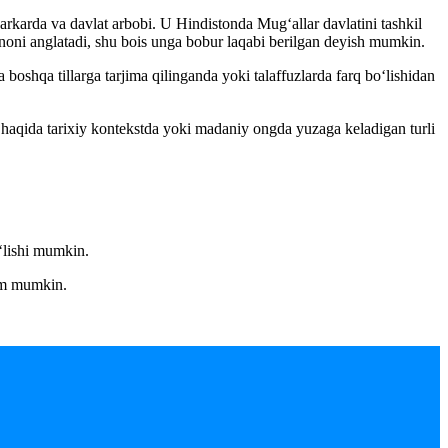
arda va davlat arbobi. U Hindistonda Mug‘allar davlatini tashkil
noni anglatadi, shu bois unga bobur laqabi berilgan deyish mumkin.
oshqa tillarga tarjima qilinganda yoki talaffuzlarda farq bo‘lishidan
aqida tarixiy kontekstda yoki madaniy ongda yuzaga keladigan turli
‘lishi mumkin.
him mumkin.