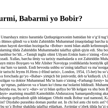
rmi, Babarmi yo Bobir?
i Umarshayx mirzo haramida Qutluqnigorxonim batnidan bir o‘g‘il tug‘i
 iltimos qilindi va u kishi Zahiriddin Muhammad (maqoladagi barcha ta’
butun hayoti davridan hozirgacha «Bobur» nomi bilan atalib kelinmoqd
larning tilida Zahiriddin Muhammadni talaffuz qilish qiyin edi. Shu bo
hur bo‘ldi...»Taniqli ingliz olimi Uilyam Erskin ham o‘zining «Eron v
ozadi. Xullas, barcha ilmiy va tarixiy manbalarda u zot Zahiriddin M
usayn mirzo Boyqaro va Mir Alisher Navoiyga yoshliklarida homiylik
a’lum va tanish. Endi bevosita ushbu so‘zning talaffuzi va ma’nosiga 
 bir tarixchi Jeyms H.Hens («Hind tarixi», London, 1954, 15-bet) bu 
 va forschada go‘yo «Babar» yirtqich bir jonivordir, deb ta’kidlaydi.
 yozilgan va doktor Muhammad Mu’in ham o‘zining «Farhangi forsiy» lug
 va qo‘rqmas, pahlavon va o‘ktam ko‘chma ma’nolarini bildiradi. Muham
aytda esa, bu so‘z «dur» so‘zi bilan qofiya bo‘lib kelgan va shu bois Bo
’dayn» asarining muallifi Kamoliddin Abdurazzoq Samarqandiyning aka
Boburga qofiyadosh qilib ishlatgan: Oftobi mulk Bobur xud namond, Kay 
 chist? Diydaho purashku doman purdur ast. In chi hol astu chi torix as
so‘z Bobur shaklida talaffuz etilarkan. Ayrimlar o‘zbek tilida ba’zi so‘