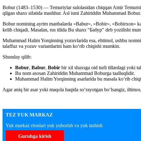
Bobur (1483–1530) — Temuriylar sulolasidan chiqqan Amir Temurning
qilgan shaxs sifatida mashhur. Asl ismi Zahiriddin Muhammad Bobur. B
Bobur nomining ayrim manbalarda «Babur», «Bobir», «Bobirxon» kabi sh
Muhammad Halim Yorqinning yozuvlarida esa, ehtimol, ushbu nomning 
talaffuz va yozuv variantlarini ham ko‘rib chiqishi mumkin.
Shunday qilib:
Bobur
,
Babur
,
Bobir
bir xil shaxsga oid turli tillardagi yoki ta
Bu nom asosan Zahiriddin Muhammad Boburga taalluqlidir.
Muhammad Halim Yorqinning asarlarida bu masala ko‘rib chiqilg
Agar aniq bir asar yoki maqola haqida so‘rayotgan bo‘lsangiz, iltim
TEZ YUK MARKAZ
Yuk markaz elonlari yuk yuborish va yuk tashish
Guruhga kirish