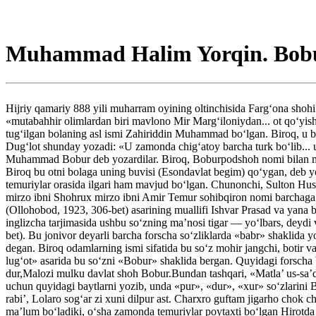
Muhammad Halim Yorqin. Bobu
Hijriy qamariy 888 yili muharram oyining oltinchisida Farg‘ona shoh
«mutabahhir olimlardan biri mavlono Mir Marg‘iloniydan... ot qo‘yish
tug‘ilgan bolaning asl ismi Zahiriddin Muhammad bo‘lgan. Biroq, u 
Dug‘lot shunday yozadi: «U zamonda chig‘atoy barcha turk bo‘lib... u
Muhammad Bobur deb yozardilar. Biroq, Boburpodshoh nomi bilan mash
Biroq bu otni bolaga uning buvisi (Esondavlat begim) qo‘ygan, deb y
temuriylar orasida ilgari ham mavjud bo‘lgan. Chunonchi, Sulton H
mirzo ibni Shohrux mirzo ibni Amir Temur sohibqiron nomi barchaga m
(Ollohobod, 1923, 306-bet) asarining muallifi Ishvar Prasad va yana
inglizcha tarjimasida ushbu so‘zning ma’nosi tigar — yo‘lbars, deydi
bet). Bu jonivor deyarli barcha forscha so‘zliklarda «babr» shaklida
degan. Biroq odamlarning ismi sifatida bu so‘z mohir jangchi, botir
lug‘ot» asarida bu so‘zni «Bobur» shaklida bergan. Quyidagi forscha b
dur,Malozi mulku davlat shoh Bobur.Bundan tashqari, «Matla’ us-sa
uchun quyidagi baytlarni yozib, unda «pur», «dur», «xur» so‘zlarini 
rabi’, Lolaro sog‘ar zi xuni dilpur ast. Charxro guftam jigarho chok
ma’lum bo‘ladiki, o‘sha zamonda temuriylar poytaxti bo‘lgan Hirotda bu 