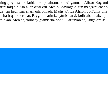
arning ajoyib suhbatlaridan ko‘p bahramand bo‘lganman. Alixon Sog‘uni
rini talqin qilish bilan o‘tar edi. Men bu davraga o‘zim mag‘zini chaqo
a, uni hech kim sharh qila olmadi. Majlis to‘rida Alixon Sog‘uniy ulfatl
i sharh qilib berdilar. Payg‘ambarimiz aytmishlarki, kofir abadulabad 
a ekan. Mening shunday g‘amlarim borki, ular tuyaning ustiga ortilsa, 