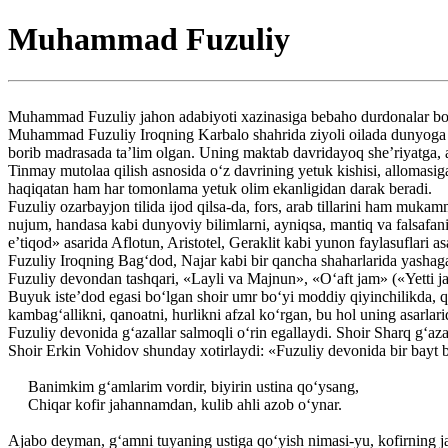
Muhammad Fuzuliy
Muhammad Fuzuliy jahon adabiyoti xazinasiga bebaho durdonalar bo‘lib
Muhammad Fuzuliy Iroqning Karbalo shahrida ziyoli oilada dunyoga 
borib madrasada ta’lim olgan. Uning maktab davridayoq she’riyatga, ad
Tinmay mutolaa qilish asnosida o‘z davrining yetuk kishisi, allomasi
haqiqatan ham har tomonlama yetuk olim ekanligidan darak beradi.
Fuzuliy ozarbayjon tilida ijod qilsa-da, fors, arab tillarini ham mukam
nujum, handasa kabi dunyoviy bilimlarni, ayniqsa, mantiq va falsafani
e’tiqod» asarida Aflotun, Aristotel, Geraklit kabi yunon faylasuflari asa
Fuzuliy Iroqning Bag‘dod, Najar kabi bir qancha shaharlarida yashaga
Fuzuliy devondan tashqari, «Layli va Majnun», «O‘aft jam» («Yetti ja
Buyuk iste’dod egasi bo‘lgan shoir umr bo‘yi moddiy qiyinchilikda, qa
kambag‘allikni, qanoatni, hurlikni afzal ko‘rgan, bu hol uning asarlari
Fuzuliy devonida g‘azallar salmoqli o‘rin egallaydi. Shoir Sharq g‘aza
Shoir Erkin Vohidov shunday xotirlaydi: «Fuzuliy devonida bir bayt b
Banimkim g‘amlarim vordir, biyirin ustina qo‘ysang,
Chiqar kofir jahannamdan, kulib ahli azob o‘ynar.
Ajabo deyman, g‘amni tuyaning ustiga qo‘yish nimasi-yu, kofirning