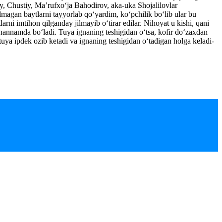
y, Chustiy, Ma’rufxo‘ja Bahodirov, aka-uka Shojalilovlar
lmagan baytlarni tayyorlab qo‘yardim, ko‘pchilik bo‘lib ular bu
arni imtihon qilganday jilmayib o‘tirar edilar. Nihoyat u kishi, qani
jahannamda bo‘ladi. Tuya ignaning teshigidan o‘tsa, kofir do‘zaxdan
tuya ipdek ozib ketadi va ignaning teshigidan o‘tadigan holga keladi-