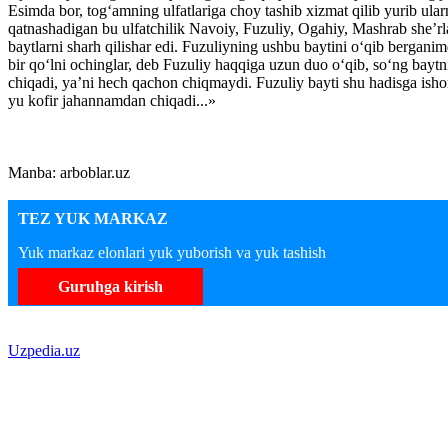
Esimda bor, tog‘amning ulfatlariga choy tashib xizmat qilib yurib ul
qatnashadigan bu ulfatchilik Navoiy, Fuzuliy, Ogahiy, Mashrab she’rla
baytlarni sharh qilishar edi. Fuzuliyning ushbu baytini o‘qib berganimd
bir qo‘lni ochinglar, deb Fuzuliy haqqiga uzun duo o‘qib, so‘ng baytn
chiqadi, ya’ni hech qachon chiqmaydi. Fuzuliy bayti shu hadisga ishor
yu kofir jahannamdan chiqadi...»
Manba: arboblar.uz
TEZ YUK MARKAZ
Yuk markaz elonlari yuk yuborish va yuk tashish
Guruhga kirish
Uzpedia.uz