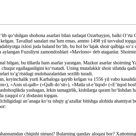
 qo‘shilgan shohona asarlari bilan nafaqat Ozarbayjon, balki O‘rta Os
kelgan. Tavallud sanalari ma’lum emas, ammo 1498 yil tavvalud topgan
abiyotga ixlosi juda baland bo‘lib, bu hol bo‘lajak shoir qalbiga so‘z
ga aylangan Fuzuliyni zamondoshlari «Mavlono» deb ataganlar. Shoirning
mal bilgan, bu tillarda ham asarlar yaratgan. Mazkur asarlar shoirning Ya
 chuqur egallaganligini ko‘rsatadi. Uning mutafakkir shoir sifatida qad
rlari to‘g‘risidagi mulohazalaridan sezilib turadi.
n, keyinchalik yurti Karbaloga qaytib kelgan va 1556 yil vabo kasalida
m»), «Anis ul-qalb» («Qalb do‘sti»), «Matla ul-e’tiqod» («E’tiqod bos
shshoqlikda yashagan, lekin tamagirlik, kishilarga qaram bo‘lishdan ha
da yaqqol o‘z ifodasini topgan.
lchiligidagi an’anaga ko‘ra ishqiy g‘azallar bitishga alohida ahamiyat b
or:
 jahannamdan chiqishi nimasi? Bularning qanday aloqasi bor? Xattotn