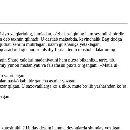
iyo xalqlarining, jumladan, o‘zbek xalqining ham sevimli shoiridir.
 deb taxmin qilinadi. U dastlab maktabda, keyinchalik Bag‘dodga
 qudrati sehrini muhrlagan, nazm gulshaniga yetaklagan.
 asarlaridagi chuqur falsafiy fikrlar, teran mushohadalar uning
qin Sharq xalqlari madaniyatini ham puxta bilganligi, tarix, tib,
imiy yunon madaniyati va falsafasini puxta o‘rgangani, «Matla ul-
n vafot etgan.
hlanmasi») kabi bir qancha asarlar yozgan.
zar qilgan. U saxovatlilarga ko‘z tikib, mute bo‘lib yashashdan ko‘ra
ergan.
ing xatosimikin? Unday desam hamma devonlarda shunday yozilgan.