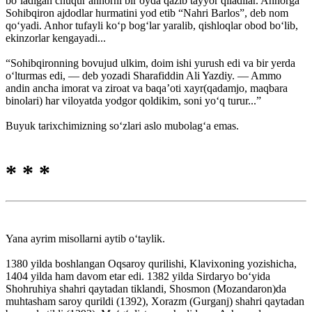
bo‘ladigan chuqur anhorni bir oyda qazib tayyor qiladilar. Anhorga
Sohibqiron ajdodlar hurmatini yod etib “Nahri Barlos”, deb nom
qo‘yadi. Anhor tufayli ko‘p bog‘lar yaralib, qishloqlar obod bo‘lib,
ekinzorlar kengayadi...
“Sohibqironning bovujud ulkim, doim ishi yurush edi va bir yerda
o‘lturmas edi, — deb yozadi Sharafiddin Ali Yazdiy. — Ammo
andin ancha imorat va ziroat va baqa’oti xayr(qadamjo, maqbara
binolari) har viloyatda yodgor qoldikim, soni yo‘q turur...”
Buyuk tarixchimizning so‘zlari aslo mubolag‘a emas.
* * *
Yana ayrim misollarni aytib o‘taylik.
1380 yilda boshlangan Oqsaroy qurilishi, Klavixoning yozishicha,
1404 yilda ham davom etar edi. 1382 yilda Sirdaryo bo‘yida
Shohruhiya shahri qaytadan tiklandi, Shosmon (Mozandaron)da
muhtasham saroy qurildi (1392), Xorazm (Gurganj) shahri qaytadan