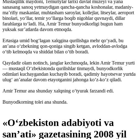
Mustaqillik maydoni, Temuriylar tarixi davlat muzeyi va yana
sanasang sanoq yetmaydigan qancha-qancha koshonalar, madaniy-
ma’rifiy maskanlar, muhtasham saroylar, kollejlar, litseylar, aeroport
binolari, yo‘llar, temir yo‘llarga boqib nigohlar quvnaydi, dillar
farahlarga to‘ladi. Ha, Amir Temur bunyodkorligi bugun ham
yuksak sur’atlarda davom etmoqda.
Ertasiga umid bog‘lagan xalqgina qurilishga mehr qo‘yadi, bu
an’ana o‘zbekning qon-qoniga singib ketgan, avloddan-avlodga
o‘tib kelmoqda va shiddat bilan o‘tib boradi.
Qaydadir olam notinch, janglar kechmoqda, lekin Amir Temur yurti
— mustaqil O‘zbekistonda qurilishlar tinmaydi, bunyodkorlik
odimlari kuchaygandan kuchayib boradi, qadimiy hayotsevar yurtda
ulug‘ an’analar davom etayotganini jahonga ko‘z-ko‘z qiladi.
Amir Temur ana shunday xalqning o‘tyurak farzandi edi.
Bunyodkorning tolei ana shunda.
«O‘zbekiston adabiyoti va
san’ati» gazetasining 2008 yil