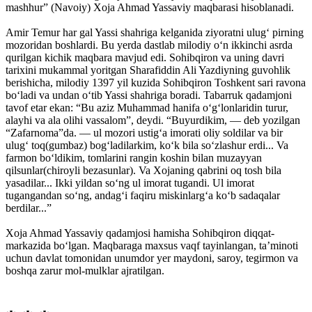
mashhur” (Navoiy) Xoja Ahmad Yassaviy maqbarasi hisoblanadi.
Amir Temur har gal Yassi shahriga kelganida ziyoratni ulug‘ pirning
mozoridan boshlardi. Bu yerda dastlab milodiy o‘n ikkinchi asrda
qurilgan kichik maqbara mavjud edi. Sohibqiron va uning davri
tarixini mukammal yoritgan Sharafiddin Ali Yazdiyning guvohlik
berishicha, milodiy 1397 yil kuzida Sohibqiron Toshkent sari ravona
bo‘ladi va undan o‘tib Yassi shahriga boradi. Tabarruk qadamjoni
tavof etar ekan: “Bu aziz Muhammad hanifa o‘g‘lonlaridin turur,
alayhi va ala olihi vassalom”, deydi. “Buyurdikim, — deb yozilgan
“Zafarnoma”da. — ul mozori ustig‘a imorati oliy soldilar va bir
ulug‘ toq(gumbaz) bog‘ladilarkim, ko‘k bila so‘zlashur erdi... Va
farmon bo‘ldikim, tomlarini rangin koshin bilan muzayyan
qilsunlar(chiroyli bezasunlar). Va Xojaning qabrini oq tosh bila
yasadilar... Ikki yildan so‘ng ul imorat tugandi. Ul imorat
tugangandan so‘ng, andag‘i faqiru miskinlarg‘a ko‘b sadaqalar
berdilar...”
Xoja Ahmad Yassaviy qadamjosi hamisha Sohibqiron diqqat-
markazida bo‘lgan. Maqbaraga maxsus vaqf tayinlangan, ta’minoti
uchun davlat tomonidan unumdor yer maydoni, saroy, tegirmon va
boshqa zarur mol-mulklar ajratilgan.