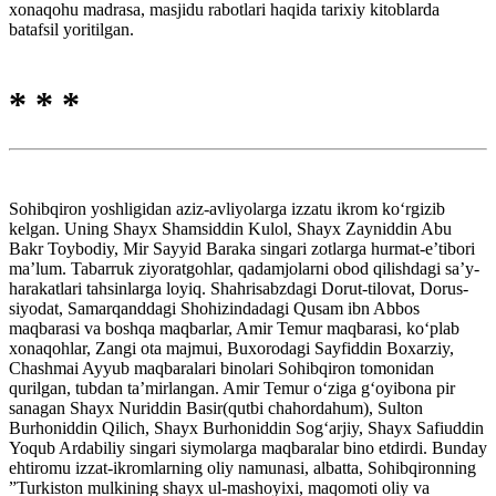
xonaqohu madrasa, masjidu rabotlari haqida tarixiy kitoblarda
batafsil yoritilgan.
* * *
Sohibqiron yoshligidan aziz-avliyolarga izzatu ikrom ko‘rgizib
kelgan. Uning Shayx Shamsiddin Kulol, Shayx Zayniddin Abu
Bakr Toybodiy, Mir Sayyid Baraka singari zotlarga hurmat-e’tibori
ma’lum. Tabarruk ziyoratgohlar, qadamjolarni obod qilishdagi sa’y-
harakatlari tahsinlarga loyiq. Shahrisabzdagi Dorut-tilovat, Dorus-
siyodat, Samarqanddagi Shohizindadagi Qusam ibn Abbos
maqbarasi va boshqa maqbarlar, Amir Temur maqbarasi, ko‘plab
xonaqohlar, Zangi ota majmui, Buxorodagi Sayfiddin Boxarziy,
Chashmai Ayyub maqbaralari binolari Sohibqiron tomonidan
qurilgan, tubdan ta’mirlangan. Amir Temur o‘ziga g‘oyibona pir
sanagan Shayx Nuriddin Basir(qutbi chahordahum), Sulton
Burhoniddin Qilich, Shayx Burhoniddin Sog‘arjiy, Shayx Safiuddin
Yoqub Ardabiliy singari siymolarga maqbaralar bino etdirdi. Bunday
ehtiromu izzat-ikromlarning oliy namunasi, albatta, Sohibqironning
”Turkiston mulkining shayx ul-mashoyixi, maqomoti oliy va