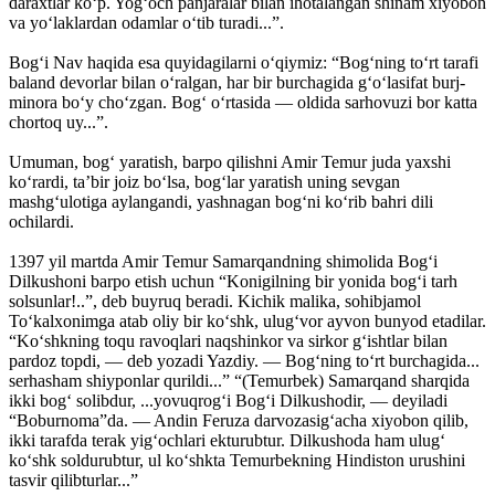
daraxtlar ko‘p. Yog‘och panjaralar bilan ihotalangan shinam xiyobon
va yo‘laklardan odamlar o‘tib turadi...”.
Bog‘i Nav haqida esa quyidagilarni o‘qiymiz: “Bog‘ning to‘rt tarafi
baland devorlar bilan o‘ralgan, har bir burchagida g‘o‘lasifat burj-
minora bo‘y cho‘zgan. Bog‘ o‘rtasida — oldida sarhovuzi bor katta
chortoq uy...”.
Umuman, bog‘ yaratish, barpo qilishni Amir Temur juda yaxshi
ko‘rardi, ta’bir joiz bo‘lsa, bog‘lar yaratish uning sevgan
mashg‘ulotiga aylangandi, yashnagan bog‘ni ko‘rib bahri dili
ochilardi.
1397 yil martda Amir Temur Samarqandning shimolida Bog‘i
Dilkushoni barpo etish uchun “Konigilning bir yonida bog‘i tarh
solsunlar!..”, deb buyruq beradi. Kichik malika, sohibjamol
To‘kalxonimga atab oliy bir ko‘shk, ulug‘vor ayvon bunyod etadilar.
“Ko‘shkning toqu ravoqlari naqshinkor va sirkor g‘ishtlar bilan
pardoz topdi, — deb yozadi Yazdiy. — Bog‘ning to‘rt burchagida...
serhasham shiyponlar qurildi...” “(Temurbek) Samarqand sharqida
ikki bog‘ solibdur, ...yovuqrog‘i Bog‘i Dilkushodir, — deyiladi
“Boburnoma”da. — Andin Feruza darvozasig‘acha xiyobon qilib,
ikki tarafda terak yig‘ochlari ekturubtur. Dilkushoda ham ulug‘
ko‘shk soldurubtur, ul ko‘shkta Temurbekning Hindiston urushini
tasvir qilibturlar...”