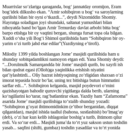
Muarrixlar so‘zlariga qaraganda, bog‘ jannatday oromijon, Eram
bog‘idek dilkusho ekan. “Amir sohibqiron u bog‘ va saroylarning
qurilishi bilan bir oyni o‘tkazdi...”, deydi Nizomiddin Shomiy.
Hayratga soladigan joyi shundaki, saltanat yumushlari bilan
nihoyatda band bo‘lgan Amir Temurday davlat arbobi bitta bog‘
barpo etishga bir oy vaqtini bergan, shunga fursat topa ola bilgan.
Xuddi o‘sha yili Bog‘i Shimol qurilishida ham “Sohibqiron bir oy-
yarim o‘zi turib jahd etar edilar”(Yazdiyning e’tirofi).
Milodiy 1399 yilda boshlangan Jome’ masjidi qurilishida ham u
shunday sobitqadamlikni namoyon etgan edi. Yana Shomiy deydi:
“...Dorulmulk Samarqandda bir Jome’ masjidi qurib, bu xayrli ish
bilan qudrat egasi (Olloh)ga yaqinlikka erishish niyatini
qat’iylashtirdi... Oliy hazrat ishtiyoqining zo‘rligidan shaxsan o‘zi
imorat tepasida hozir bo‘lar, uning tez bitishiga butun himmatini
sarflar edi...”. Sohibqiron kelganda, masjid poydevori o‘rnini
qazishayotgan bahodir quruvchi yigitlarga dalda berib, ularning
ko‘ngillarini ko‘tarar, rag‘batlantirar ekan. Yazdiy ham “Zafarnoma”
asarida Jome’ masjidi qurilishiga to‘xtalib shunday yozadi:
“Sohibqiron g‘oyat ihtimomidinkim (e’tibor berganidan, diqqat
qilganidan), masjid ishida taallul (bahona, sustlashish) bo‘lmag‘ay
(deb), o‘zi har kun kelib ishlagonlar boshig‘a turib, ihtimom qilur
erdi. Va so‘rar erdi... Masjidi juma’da to‘rt yuz sakson ustun toshdin
yasab... saqfini (shifti, gumbaz) toshdin yasadilar va to‘rt yonida