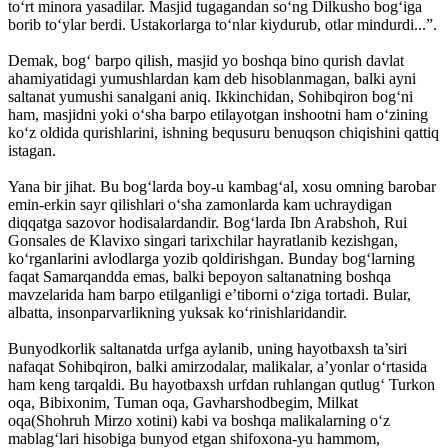
to‘rt minora yasadilar. Masjid tugagandan so‘ng Dilkusho bog‘iga
borib to‘ylar berdi. Ustakorlarga to‘nlar kiydurub, otlar mindurdi...”.
Demak, bog‘ barpo qilish, masjid yo boshqa bino qurish davlat
ahamiyatidagi yumushlardan kam deb hisoblanmagan, balki ayni
saltanat yumushi sanalgani aniq. Ikkinchidan, Sohibqiron bog‘ni
ham, masjidni yoki o‘sha barpo etilayotgan inshootni ham o‘zining
ko‘z oldida qurishlarini, ishning bequsuru benuqson chiqishini qattiq
istagan.
Yana bir jihat. Bu bog‘larda boy-u kambag‘al, xosu omning barobar
emin-erkin sayr qilishlari o‘sha zamonlarda kam uchraydigan
diqqatga sazovor hodisalardandir. Bog‘larda Ibn Arabshoh, Rui
Gonsales de Klavixo singari tarixchilar hayratlanib kezishgan,
ko‘rganlarini avlodlarga yozib qoldirishgan. Bunday bog‘larning
faqat Samarqandda emas, balki bepoyon saltanatning boshqa
mavzelarida ham barpo etilganligi e’tiborni o‘ziga tortadi. Bular,
albatta, insonparvarlikning yuksak ko‘rinishlaridandir.
Bunyodkorlik saltanatda urfga aylanib, uning hayotbaxsh ta’siri
nafaqat Sohibqiron, balki amirzodalar, malikalar, a’yonlar o‘rtasida
ham keng tarqaldi. Bu hayotbaxsh urfdan ruhlangan qutlug‘ Turkon
oqa, Bibixonim, Tuman oqa, Gavharshodbegim, Milkat
oqa(Shohruh Mirzo xotini) kabi va boshqa malikalarning o‘z
mablag‘lari hisobiga bunyod etgan shifoxona-yu hammom,