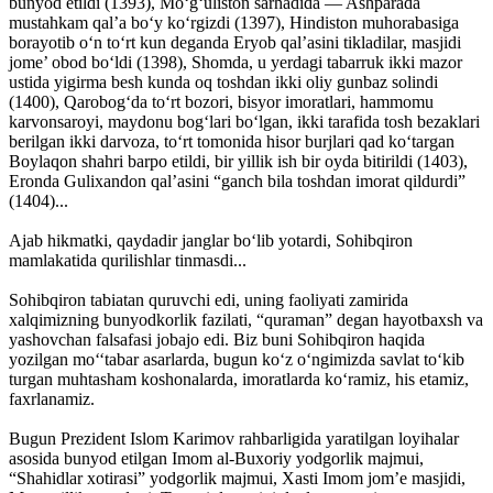
bunyod etildi (1393), Mo‘g‘uliston sarhadida — Ashparada
mustahkam qal’a bo‘y ko‘rgizdi (1397), Hindiston muhorabasiga
borayotib o‘n to‘rt kun deganda Eryob qal’asini tikladilar, masjidi
jome’ obod bo‘ldi (1398), Shomda, u yerdagi tabarruk ikki mazor
ustida yigirma besh kunda oq toshdan ikki oliy gunbaz solindi
(1400), Qarobog‘da to‘rt bozori, bisyor imoratlari, hammomu
karvonsaroyi, maydonu bog‘lari bo‘lgan, ikki tarafida tosh bezaklari
berilgan ikki darvoza, to‘rt tomonida hisor burjlari qad ko‘targan
Boylaqon shahri barpo etildi, bir yillik ish bir oyda bitirildi (1403),
Eronda Gulixandon qal’asini “ganch bila toshdan imorat qildurdi”
(1404)...
Ajab hikmatki, qaydadir janglar bo‘lib yotardi, Sohibqiron
mamlakatida qurilishlar tinmasdi...
Sohibqiron tabiatan quruvchi edi, uning faoliyati zamirida
xalqimizning bunyodkorlik fazilati, “quraman” degan hayotbaxsh va
yashovchan falsafasi jobajo edi. Biz buni Sohibqiron haqida
yozilgan mo‘‘tabar asarlarda, bugun ko‘z o‘ngimizda savlat to‘kib
turgan muhtasham koshonalarda, imoratlarda ko‘ramiz, his etamiz,
faxrlanamiz.
Bugun Prezident Islom Karimov rahbarligida yaratilgan loyihalar
asosida bunyod etilgan Imom al-Buxoriy yodgorlik majmui,
“Shahidlar xotirasi” yodgorlik majmui, Xasti Imom jom’e masjidi,