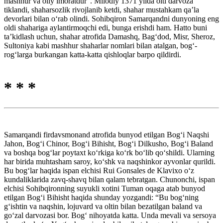
mashhur va oliy imoratdur”. Milodiy 1371 yilda olti darvoza
tiklandi, shaharsozlik rivojlanib ketdi, shahar mustahkam qa’la
devorlari bilan o‘rab olindi. Sohibqiron Samarqandni dunyoning eng
oldi shahariga aylantirmoqchi edi, bunga erishdi ham. Hatto buni
ta’kidlash uchun, shahar atrofida Damashq, Bag‘dod, Misr, Sheroz,
Sultoniya kabi mashhur shaharlar nomlari bilan atalgan, bog‘-
rog‘larga burkangan katta-katta qishloqlar barpo qildirdi.
* * *
Samarqandi firdavsmonand atrofida bunyod etilgan Bog‘i Naqshi
Jahon, Bog‘i Chinor, Bog‘i Bihisht, Bog‘i Dilkusho, Bog‘i Baland
va boshqa bog‘lar poytaxt ko‘rkiga ko‘rk bo‘lib qo‘shildi. Ularning
har birida muhtasham saroy, ko‘shk va naqshinkor ayvonlar qurildi.
Bu bog‘lar haqida ispan elchisi Rui Gonsales de Klavixo o‘z
kundaliklarida zavq-shavq bilan qalam tebratgan. Chunonchi, ispan
elchisi Sohibqironning suyukli xotini Tuman oqaga atab bunyod
etilgan Bog‘i Bihisht haqida shunday yozgandi: “Bu bog‘ning
g‘ishtin va naqshin, lojuvard va oltin bilan bezatilgan baland va
go‘zal darvozasi bor. Bog‘ nihoyatda katta. Unda mevali va sersoya