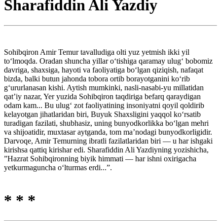
Sharafiddin Ali Yazdiy
Sohibqiron Amir Temur tavalludiga olti yuz yetmish ikki yil
to‘lmoqda. Oradan shuncha yillar o‘tishiga qaramay ulug‘ bobomiz
davriga, shaxsiga, hayoti va faoliyatiga bo‘lgan qiziqish, nafaqat
bizda, balki butun jahonda tobora ortib borayotganini ko‘rib
g‘ururlanasan kishi. Aytish mumkinki, nasli-nasabi-yu millatidan
qat’iy nazar, Yer yuzida Sohibqiron taqdiriga befarq qaraydigan
odam kam... Bu ulug‘ zot faoliyatining insoniyatni qoyil qoldirib
kelayotgan jihatlaridan biri, Buyuk Shaxsligini yaqqol ko‘rsatib
turadigan fazilati, shubhasiz, uning bunyodkorlikka bo‘lgan mehri
va shijoatidir, muxtasar aytganda, tom ma’nodagi bunyodkorligidir.
Darvoqe, Amir Temurning ibratli fazilatlaridan biri — u har ishgaki
kirishsa qattiq kirishar edi. Sharafiddin Ali Yazdiyning yozishicha,
”Hazrat Sohibqironning biyik himmati — har ishni oxirigacha
yetkurmaguncha o‘lturmas erdi...”.
* * *