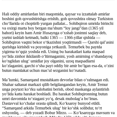
Hali oddiy amirlardan biri maqomida, qaysar va izzattalab amirlar
boshini goh qovushtirishga erishib, goh qovushtira olmay Turkiston
cho‘llarida ot choptirib yurgan pallalar... Sohibqiron umrida birinchi
va oxirgi marta boy bergan ma’shum “loy jangi”dan (1365 yil
bahori) keyin ham Amir Husaynga o‘xshab jonimni saqlay deb,
yurtni tashlab ketmadi, balki 1365 — 1366-yillar qishida —
Sohibqiron vaqtni bekor o‘tkazishni yoqtirmasdi — Qarshi qal’asini
qurishga kirishdi va poyoniga yetkazdi. Temurbek bu paytda
yigirma to‘qqiz yoshda edi. Uning bu harakatlari katta maqsad
yo‘lida zinhor ikkilanib o‘ltirmaganini, yosh amirning o‘shandayoq
ko‘nglidan ulug‘ umidlar joy olganini, uzoq maqsadlarni
ko‘zlaganini, garchi o‘sha payt oddiy bir amir bo‘lgan esa-da, o‘zini
butun mamlakat uchun mas’ul sezganini ko‘rsatadi.
Ma’lumki, Samarqand mustahkam devorlar bilan o‘ralmagan edi.
Shahar saltanat markazi qilib belgilangandan keyin, Amir Temur
unga poytaxt ko‘rku salobatini berish, obod maskanga aylantirish
yo‘lida katta harakat boshladi. Bu harakat Sohibqironning butun
umri davomida to‘xtagani yo‘q, desak mubolag‘a bo‘lmas.
Dastavval ko‘chalar orasta qilindi, Ko‘ksaroy bunyod etildi.
“Samarqand arkida Temurbek ulug‘ bir ko‘shk solibdur, to‘rt
oshyonliq, — deb yozadi Bobur Mirzo. — Ko‘ksaroyga mavsum va