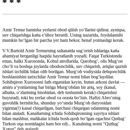
* * *
Amir Temur hamisha yerlarni obod qilish yo‘llarini qidirar, ayniqsa,
suv chiqarishga katta e’tibor berardi. Uning nazarida, foydalanishi
mumkin bo‘lgan bir parcha yer ham bekor, benaf yotmasligi kerak.
V.V.Bartold Amir Temurning saltanatda sug‘orish ishlariga katta
ahamiyat berganligi haqida hayratlanib yozadi. Faqat Turkistonda
emas, balki Xurosonda, Kobul atroflarida, Qarobog‘, olis Mug‘on
cho‘li va boshqa joylarda obodonchilik, suv chiqarish, ariqlar qazish
ishlari izchillik bilan olib borilgan. Murg‘ob vodiysida dehqonchilik
boshlanishini tarixchilar Amir Temur nomi bilan bog‘laydilar.
Sohibqiron Xurosonni fath etganidan keyin, butun arkoni davlat —
amiru a’yonlarning har biriga Murg‘obdan bir ariq, soy (kanal,
albatta, o‘zlarining hisobidan, deb tushunish kerak) chiqarishni
buyuradi, toki bu yerlar obod va orasta bo‘lsin. Hafizi Abro‘ning
guvohlik berishicha, shunday yo‘sinda Murg‘ob daryosidan
yigirma(!) kanal chiqarilgan, barchasi chiqargan odamning nomi
bilan ataladi. Kanallarning ichida Sohibqironning xayriya ishlari
bilan mashhur, malikalar ichida bosh-qosh bo‘lgan egachisi Qutlug‘
Turkon oqa nomidagisi ham bor edi... Kanalning nomi “Qutlug‘
Xotun” deb atalardi.