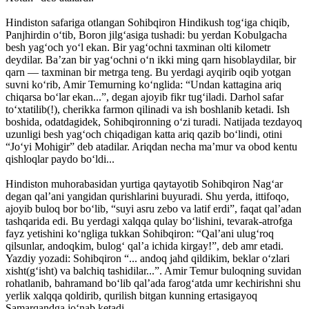
Hindiston safariga otlangan Sohibqiron Hindikush tog‘iga chiqib,
Panjhirdin o‘tib, Boron jilg‘asiga tushadi: bu yerdan Kobulgacha
besh yag‘och yo‘l ekan. Bir yag‘ochni taxminan olti kilometr
deydilar. Ba’zan bir yag‘ochni o‘n ikki ming qarn hisoblaydilar, bir
qarn — taxminan bir metrga teng. Bu yerdagi ayqirib oqib yotgan
suvni ko‘rib, Amir Temurning ko‘nglida: “Undan kattagina ariq
chiqarsa bo‘lar ekan...”, degan ajoyib fikr tug‘iladi. Darhol safar
to‘xtatilib(!), cherikka farmon qilinadi va ish boshlanib ketadi. Ish
boshida, odatdagidek, Sohibqironning o‘zi turadi. Natijada tezdayoq
uzunligi besh yag‘och chiqadigan katta ariq qazib bo‘lindi, otini
“Jo‘yi Mohigir” deb atadilar. Ariqdan necha ma’mur va obod kentu
qishloqlar paydo bo‘ldi...
Hindiston muhorabasidan yurtiga qaytayotib Sohibqiron Nag‘ar
degan qal’ani yangidan qurishlarini buyuradi. Shu yerda, ittifoqo,
ajoyib buloq bor bo‘lib, “suyi asru zebo va latif erdi”, faqat qal’adan
tashqarida edi. Bu yerdagi xalqqa qulay bo‘lishini, tevarak-atrofga
fayz yetishini ko‘ngliga tukkan Sohibqiron: “Qal’ani ulug‘roq
qilsunlar, andoqkim, bulog‘ qal’a ichida kirgay!”, deb amr etadi.
Yazdiy yozadi: Sohibqiron “... andoq jahd qildikim, beklar o‘zlari
xisht(g‘isht) va balchiq tashidilar...”. Amir Temur buloqning suvidan
rohatlanib, bahramand bo‘lib qal’ada farog‘atda umr kechirishni shu
yerlik xalqqa qoldirib, qurilish bitgan kunning ertasigayoq
Samarqandga jo‘nab ketadi...