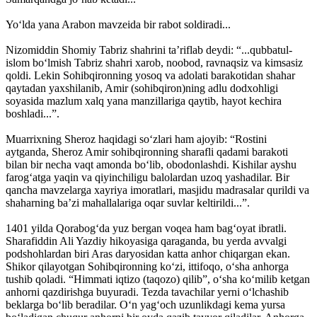
Yo‘lda yana Arabon mavzeida bir rabot soldiradi...
Nizomiddin Shomiy Tabriz shahrini ta’riflab deydi: “...qubbatul-
islom bo‘lmish Tabriz shahri xarob, noobod, ravnaqsiz va kimsasiz
qoldi. Lekin Sohibqironning yosoq va adolati barakotidan shahar
qaytadan yaxshilanib, Amir (sohibqiron)ning adlu dodxohligi
soyasida mazlum xalq yana manzillariga qaytib, hayot kechira
boshladi...”.
Muarrixning Sheroz haqidagi so‘zlari ham ajoyib: “Rostini
aytganda, Sheroz Amir sohibqironning sharafli qadami barakoti
bilan bir necha vaqt amonda bo‘lib, obodonlashdi. Kishilar ayshu
farog‘atga yaqin va qiyinchiligu balolardan uzoq yashadilar. Bir
qancha mavzelarga xayriya imoratlari, masjidu madrasalar qurildi va
shaharning ba’zi mahallalariga oqar suvlar keltirildi...”.
1401 yilda Qorabog‘da yuz bergan voqea ham bag‘oyat ibratli.
Sharafiddin Ali Yazdiy hikoyasiga qaraganda, bu yerda avvalgi
podshohlardan biri Aras daryosidan katta anhor chiqargan ekan.
Shikor qilayotgan Sohibqironning ko‘zi, ittifoqo, o‘sha anhorga
tushib qoladi. “Himmati iqtizo (taqozo) qilib”, o‘sha ko‘milib ketgan
anhorni qazdirishga buyuradi. Tezda tavachilar yerni o‘lchashib
beklarga bo‘lib beradilar. O‘n yag‘och uzunlikdagi kema yursa