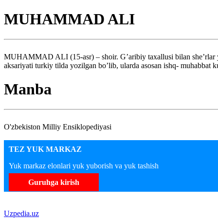
MUHAMMAD ALI
MUHAMMAD ALI (15-asr) – shoir. G’aribiy taxallusi bilan she’rlar yoz
aksariyati turkiy tilda yozilgan bo’lib, ularda asosan ishq- muhabbat 
Manba
O'zbekiston Milliy Ensiklopediyasi
TEZ YUK MARKAZ
Yuk markaz elonlari yuk yuborish va yuk tashish
Guruhga kirish
Uzpedia.uz