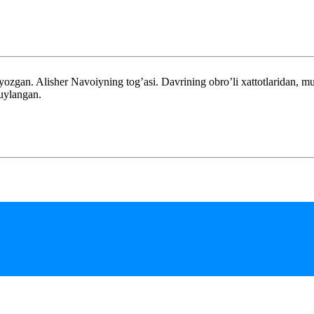
gan. Alisher Navoiyning tog’asi. Davrining obro’li xattotlaridan, musi
kuylangan.