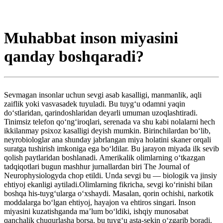
Muhabbat inson miyasini
qanday boshqaradi?
Sevmagan insonlar uchun sevgi asab kasalligi, manmanlik, aqli
zaiflik yoki vasvasadek tuyuladi. Bu tuyg‘u odamni yaqin
do‘stlaridan, qarindoshlaridan deyarli umuman uzoqlashtiradi.
Tinimsiz telefon qo‘ng‘iroqlari, serenada va shu kabi nolalarni hech
ikkilanmay psixoz kasalligi deyish mumkin. Birinchilardan bo‘lib,
neyrobiologlar ana shunday jabrlangan miya holatini skaner orqali
suratga tushirish imkoniga ega bo‘ldilar. Bu jarayon miyada ilk sevib
qolish paytlaridan boshlanadi. Amerikalik olimlarning o‘tkazgan
tadqiqotlari bugun mashhur jurnallardan biri The Journal of
Neurophysiologyda chop etildi. Unda sevgi bu — biologik va jinsiy
ehtiyoj ekanligi aytiladi.Olimlarning fikricha, sevgi ko‘rinishi bilan
boshqa his-tuyg‘ularga o‘xshaydi. Masalan, qorin ochishi, narkotik
moddalarga bo‘lgan ehtiyoj, hayajon va ehtiros singari. Inson
miyasini kuzatishganda ma’lum bo‘ldiki, ishqiy munosabat
qanchalik chuqurlasha borsa, bu tuyg‘u asta-sekin o‘zgarib boradi.