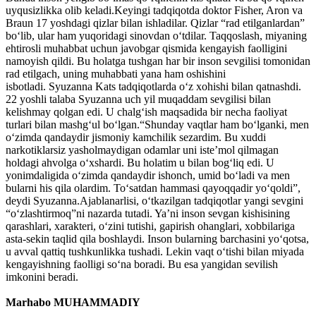
uyqusizlikka olib keladi.Keyingi tadqiqotda doktor Fisher, Aron va
Braun 17 yoshdagi qizlar bilan ishladilar. Qizlar “rad etilganlardan”
bo‘lib, ular ham yuqoridagi sinovdan o‘tdilar. Taqqoslash, miyaning
ehtirosli muhabbat uchun javobgar qismida kengayish faolligini
namoyish qildi. Bu holatga tushgan har bir inson sevgilisi tomonidan
rad etilgach, uning muhabbati yana ham oshishini
isbotladi. Syuzanna Kats tadqiqotlarda o‘z xohishi bilan qatnashdi.
22 yoshli talaba Syuzanna uch yil muqaddam sevgilisi bilan
kelishmay qolgan edi. U chalg‘ish maqsadida bir necha faoliyat
turlari bilan mashg‘ul bo‘lgan.“Shunday vaqtlar ham bo‘lganki, men
o‘zimda qandaydir jismoniy kamchilik sezardim. Bu xuddi
narkotiklarsiz yasholmaydigan odamlar uni iste’mol qilmagan
holdagi ahvolga o‘xshardi. Bu holatim u bilan bog‘liq edi. U
yonimdaligida o‘zimda qandaydir ishonch, umid bo‘ladi va men
bularni his qila olardim. To‘satdan hammasi qayoqqadir yo‘qoldi”,
deydi Syuzanna.Ajablanarlisi, o‘tkazilgan tadqiqotlar yangi sevgini
“o‘zlashtirmoq”ni nazarda tutadi. Ya’ni inson sevgan kishisining
qarashlari, xarakteri, o‘zini tutishi, gapirish ohanglari, xobbilariga
asta-sekin taqlid qila boshlaydi. Inson bularning barchasini yo‘qotsa,
u avval qattiq tushkunlikka tushadi. Lekin vaqt o‘tishi bilan miyada
kengayishning faolligi so‘na boradi. Bu esa yangidan sevilish
imkonini beradi.
Marhabo MUHAMMADIY