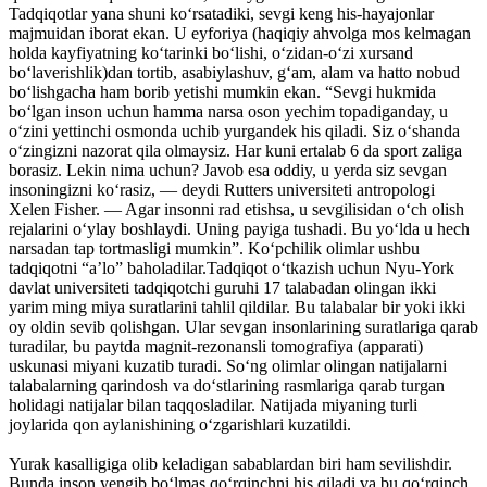
Tadqiqotlar yana shuni ko‘rsatadiki, sevgi keng his-hayajonlar
majmuidan iborat ekan. U eyforiya (haqiqiy ahvolga mos kelmagan
holda kayfiyatning ko‘tarinki bo‘lishi, o‘zidan-o‘zi xursand
bo‘laverishlik)dan tortib, asabiylashuv, g‘am, alam va hatto nobud
bo‘lishgacha ham borib yetishi mumkin ekan. “Sevgi hukmida
bo‘lgan inson uchun hamma narsa oson yechim topadiganday, u
o‘zini yettinchi osmonda uchib yurgandek his qiladi. Siz o‘shanda
o‘zingizni nazorat qila olmaysiz. Har kuni ertalab 6 da sport zaliga
borasiz. Lekin nima uchun? Javob esa oddiy, u yerda siz sevgan
insoningizni ko‘rasiz, — deydi Rutters universiteti antropologi
Xelen Fisher. — Agar insonni rad etishsa, u sevgilisidan o‘ch olish
rejalarini o‘ylay boshlaydi. Uning payiga tushadi. Bu yo‘lda u hech
narsadan tap tortmasligi mumkin”. Ko‘pchilik olimlar ushbu
tadqiqotni “a’lo” baholadilar.Tadqiqot o‘tkazish uchun Nyu-York
davlat universiteti tadqiqotchi guruhi 17 talabadan olingan ikki
yarim ming miya suratlarini tahlil qildilar. Bu talabalar bir yoki ikki
oy oldin sevib qolishgan. Ular sevgan insonlarining suratlariga qarab
turadilar, bu paytda magnit-rezonansli tomografiya (apparati)
uskunasi miyani kuzatib turadi. So‘ng olimlar olingan natijalarni
talabalarning qarindosh va do‘stlarining rasmlariga qarab turgan
holidagi natijalar bilan taqqosladilar. Natijada miyaning turli
joylarida qon aylanishining o‘zgarishlari kuzatildi.
Yurak kasalligiga olib keladigan sabablardan biri ham sevilishdir.
Bunda inson yengib bo‘lmas qo‘rqinchni his qiladi va bu qo‘rqinch