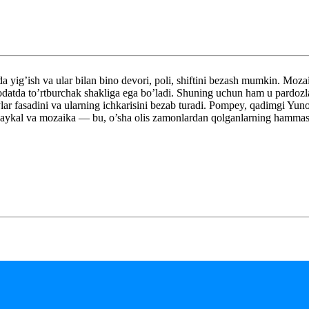
da yig’ish va ular bilan bino devori, poli, shiftini bezash mumkin. Moz
q odatda to’rtburchak shakliga ega bo’ladi. Shuning uchun ham u pardozl
lar fasadini va ularning ichkarisini bezab turadi. Pompey, qadimgi Yun
 haykal va mozaika — bu, o’sha olis zamonlardan qolganlarning hammasid