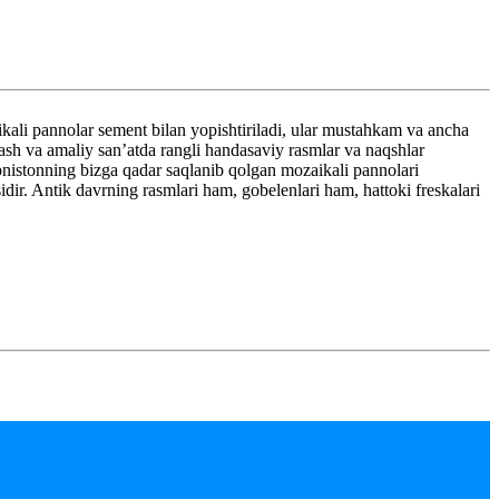
aikali pannolar sement bilan yopishtiriladi, ular mustahkam va ancha
ash va amaliy san’atda rangli handasaviy rasmlar va naqshlar
onistonning bizga qadar saqlanib qolgan mozaikali pannolari
ir. Antik davrning rasmlari ham, gobelenlari ham, hattoki freskalari