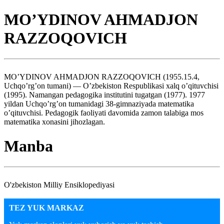
MO’YDINOV AHMADJON
RAZZOQOVICH
MO’YDINOV AHMADJON RAZZOQOVICH (1955.15.4,
Uchqo’rg’on tumani) — O’zbekiston Respublikasi xalq o’qituvchisi
(1995). Namangan pedagogika institutini tugatgan (1977). 1977
yildan Uchqo’rg’on tumanidagi 38-gimnaziyada matematika
o’qituvchisi. Pedagogik faoliyati davomida zamon talabiga mos
matematika xonasini jihozlagan.
Manba
O'zbekiston Milliy Ensiklopediyasi
TEZ YUK MARKAZ