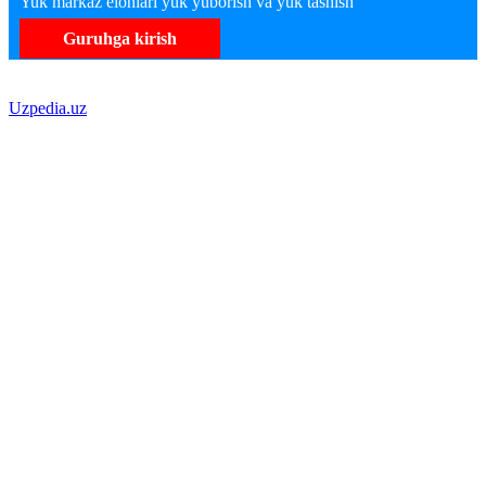
Yuk markaz elonlari yuk yuborish va yuk tashish
Guruhga kirish
Uzpedia.uz