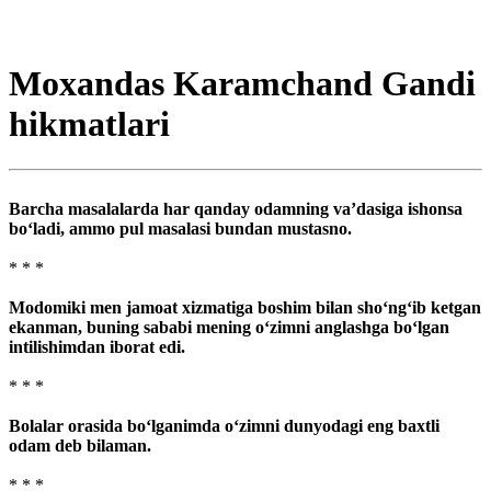
Moxandas Karamchand Gandi
hikmatlari
Barcha masalalarda har qanday odamning va’dasiga ishonsa
bo‘ladi, ammo pul masalasi bundan mus­tasno.
* * *
Modomiki men jamoat xizmatiga boshim bilan sho‘ng‘ib ketgan
ekanman, buning sababi mening o‘zimni anglashga bo‘lgan
intilishimdan iborat edi.
* * *
Bolalar orasida bo‘lganimda o‘zimni dunyodagi eng baxtli
odam deb bilaman.
* * *