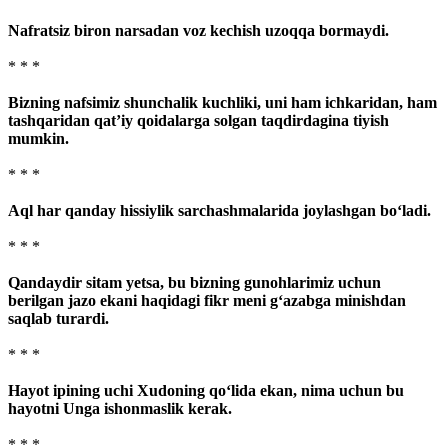
Nafratsiz biron narsadan voz kechish uzoqqa bormaydi.
* * *
Bizning nafsimiz shunchalik kuchliki, uni ham ichkaridan, ham
tashqaridan qat’iy qoidalarga solgan taqdirdagina tiyish
mumkin.
* * *
Aql har qanday hissiylik sarchashmalarida joylashgan bo‘ladi.
* * *
Qandaydir sitam yetsa, bu bizning gunohlarimiz uchun
berilgan jazo ekani haqidagi fikr meni g‘a­zabga minishdan
saqlab turardi.
* * *
Hayot ipining uchi Xudoning qo‘lida ekan, nima uchun bu
hayotni Unga ishonmaslik kerak.
* * *