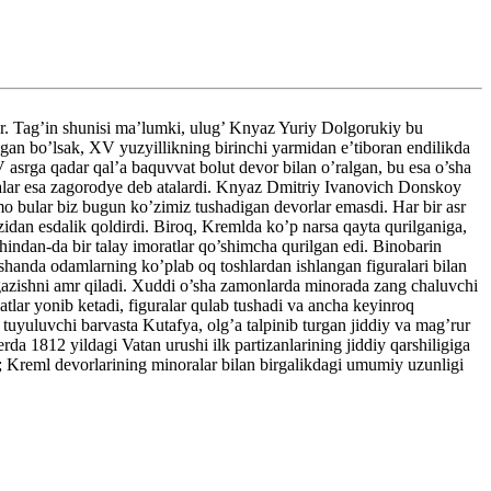
ir. Tag’in shunisi ma’lumki, ulug’ Knyaz Yuriy Dolgorukiy bu
gan bo’lsak, XV yuzyillikning birinchi yarmidan e’tiboran endilikda
 asrga qadar qal’a baquvvat bolut devor bilan o’ralgan, bu esa o’sha
dalar esa zagorodye deb atalardi. Knyaz Dmitriy Ivanovich Donskoy
mo bular biz bugun ko’zimiz tushadigan devorlar emasdi. Har bir asr
dan esdalik qoldirdi. Biroq, Kremlda ko’p narsa qayta qurilganiga,
indan-da bir talay imoratlar qo’shimcha qurilgan edi. Binobarin
shanda odamlarning ko’plab oq toshlardan ishlangan figuralari bilan
ygazishni amr qiladi. Xuddi o’sha zamonlarda minorada zang chaluvchi
lar yonib ketadi, figuralar qulab tushadi va ancha keyinroq
tuyuluvchi barvasta Kutafya, olg’a talpinib turgan jiddiy va mag’rur
a 1812 yildagi Vatan urushi ilk partizanlarining jiddiy qarshiligiga
i; Kreml devorlarining minoralar bilan birgalikdagi umumiy uzunligi