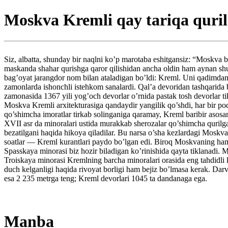
Moskva Kremli qay tariqa quri
Siz, albatta, shunday bir naqlni ko’p marotaba eshitgansiz: “Moskva 
maskanda shahar qurishga qaror qilishidan ancha oldin ham aynan shu 
bag’oyat jarangdor nom bilan ataladigan bo’ldi: Kreml. Uni qadimdan t
zamonlarda ishonchli istehkom sanalardi. Qal’a devoridan tashqarida
zamonasida 1367 yili yog’och devorlar o’rnida pastak tosh devorlar t
Moskva Kremli arxitekturasiga qandaydir yangilik qo’shdi, har bir p
qo’shimcha imoratlar tirkab solinganiga qaramay, Kreml baribir asos
XVII asr da minoralari ustida murakkab sherozalar qo’shimcha qurilga
bezatilgani haqida hikoya qiladilar. Bu narsa o’sha kezlardagi Moskv
soatlar — Kreml kurantlari paydo bo’lgan edi. Biroq Moskvaning hamma
Spasskaya minorasi biz hozir biladigan ko’rinishida qayta tiklanadi. 
Troiskaya minorasi Kremlning barcha minoralari orasida eng tahdidli k
duch kelganligi haqida rivoyat borligi ham bejiz bo’lmasa kerak. Dar
esa 2 235 metrga teng; Kreml devorlari 1045 ta dandanaga ega.
Manba