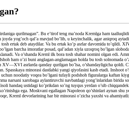
lgan?
birdaniga qurilmagan”. Bu e’tirof teng ma’noda Kremlga ham taalluqlid
joyda yog’och qal’a mavjud bo’lib, u keyinchalik, agar aniqroq aytadi
osh ertak deb ataydilar. Va bu ertak ko’p asrlar davomida to’qildi. XIV
 bo’lgan barcha imoratlar posad, qal’adan xiyla uzoqroq bo’lgan slobo
iklanadi. Va o’shanda Kreml ilk bora tosh shahar nomini olgan edi. Am
odshoh ham o’zi buni anglagan-anglamagan holda bu tosh solnomada o’zi
an XV—XVI asrlarda qanday qurilgan bo’lsa, o’shandayligicha qoldi. Ch
n. Spasskaya minorasi dastlabki yangi qiyofasini kasb etadi. Inshoot o’
a uchun noodatiy voqea bo’lgani tufayli podshoh figuralarga kaftan ki
 narsani xarobaga aylantiruvchi navbatdagi yong’inlaridan birida soat
Misoli handaq ustidagi ko’prikdan so’ng tuyqus yerdan o’sib chiqqandek 
o’rinishga ega. Moskvani egallagan Napoleon qo’shinlari aynan shu yerd
voqe, Kreml devorlarining har bir minorasi o’zicha yaxshi va ahamiyatl