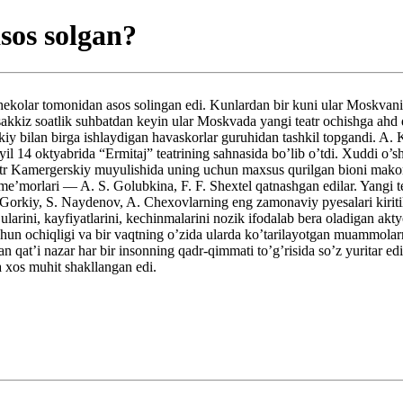
sos solgan?
ekolar tomonidan asos solingan edi. Kunlardan bir kuni ular Moskvanin
n sakkiz soatlik suhbatdan keyin ular Moskvada yangi teatr ochishga 
avskiy bilan birga ishlaydigan havaskorlar guruhidan tashkil topgandi.
 yil 14 oktyabrida “Ermitaj” teatrining sahnasida bo’lib o’tdi. Xuddi o’
atr Kamergerskiy muyulishida uning uchun maxsus qurilgan bioni makon 
va me’morlari — A. S. Golubkina, F. F. Shextel qatnashgan edilar. Yang
Gorkiy, S. Naydenov, A. Chexovlarning eng zamonaviy pyesalari kiritilg
’ularini, kayfiyatlarini, kechinmalarini nozik ifodalab bera oladigan ak
hun ochiqligi va bir vaqtning o’zida ularda ko’tarilayotgan muammolarnin
qat’i nazar har bir insonning qadr-qimmati to’g’risida so’z yuritar edi. 
ga xos muhit shakllangan edi.