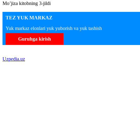
Mo’jiza kitobning 3-jildi
TEZ YUK MARKAZ
Yuk markaz elonlari yuk yuborish va yuk tashish
Guruhga kirish
Uzpedia.uz