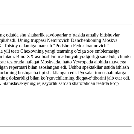
g odatda shu shaharlik savdogarlar o’rtasida amaliy bitishuvlar
ahd qilishadi. Uning truppasi Nemirovich-Danchenkoning Moskva
 A. K. Tolstoy qalamiga mansub “Podshoh Fedor Ioannovich”
sha yili teatr Chexovning yangi teatrning o’ziga xos emblemasiga
tutadi. Bino XX asr boshlari madaniyati yodgorligi sanaladi, chunki
i teatr tez orada nafaqat Moskvada, hatto Yevropada alohida mavqega
an repertuari bilan asoslangan edi. Ushbu spektakllar ustida ishlash
tyorlarning boshqacha tipi shakllangan edi. Pyesalar tomoshabinlarga
g dolzarbligi bilan ko’rguvchilarning diqqat-e’tiborini jalb etar edi.
Stanislavskiyning rejissyorlik san’ati sharofatidan teatrda ko’p