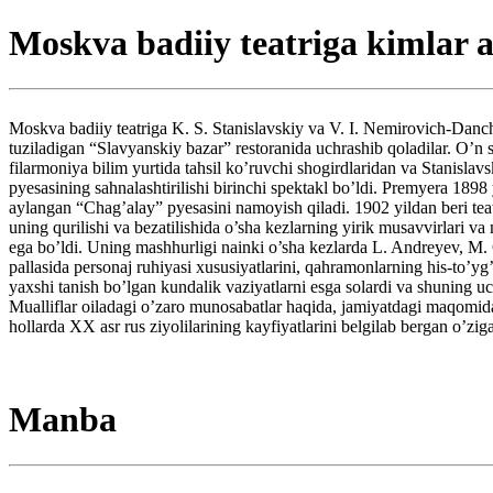
Moskva badiiy teatriga kimlar a
Moskva badiiy teatriga K. S. Stanislavskiy va V. I. Nemirovich-Danch
tuziladigan “Slavyanskiy bazar” restoranida uchrashib qoladilar. O’
filarmoniya bilim yurtida tahsil ko’ruvchi shogirdlaridan va Stanisl
pyesasining sahnalashtirilishi birinchi spektakl bo’ldi. Premyera 1898
aylangan “Chag’alay” pyesasini namoyish qiladi. 1902 yildan beri te
uning qurilishi va bezatilishida o’sha kezlarning yirik musavvirlari 
ega bo’ldi. Uning mashhurligi nainki o’sha kezlarda L. Andreyev, M. 
pallasida personaj ruhiyasi xususiyatlarini, qahramonlarning his-to’yg
yaxshi tanish bo’lgan kundalik vaziyatlarni esga solardi va shuning uc
Mualliflar oiladagi o’zaro munosabatlar haqida, jamiyatdagi maqomidan 
hollarda XX asr rus ziyolilarining kayfiyatlarini belgilab bergan o’zi
Manba