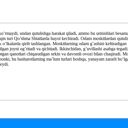
’rmaydi, undan qutulishga harakat qiladi, ammo bu urinishlari besamar
n turi Qo’shma Shtatlarda hayot kechiradi. Odam moskitlardan qutulishni
ik o’lkalarda qirib tashlangan. Moskitlarning odam g’ashini keltiradigan
gan joyni og’ritadi va qichitadi. Ikkinchidan, g’uvillashi asabga tega
otgan qanotlari chiqaradigan sekin va davomli ovozi bilan chaqiradi. Mo
nki, bu hasharotlarning ma’lum turlari boshqa, yanayam zararli bo’lga
eydi.