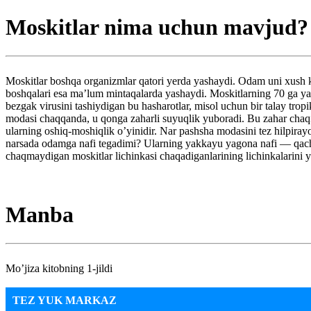
Moskitlar nima uchun mavjud?
Moskitlar boshqa organizmlar qatori yerda yashaydi. Odam uni xush ko
boshqalari esa ma’lum mintaqalarda yashaydi. Moskitlarning 70 ga yaqi
bezgak virusini tashiydigan bu hasharotlar, misol uchun bir talay trop
modasi chaqqanda, u qonga zaharli suyuqlik yuboradi. Bu zahar chaqil
ularning oshiq-moshiqlik o’yinidir. Nar pashsha modasini tez hilpiray
narsada odamga nafi tegadimi? Ularning yakkayu yagona nafi — qacho
chaqmaydigan moskitlar lichinkasi chaqadiganlarining lichinkalarini y
Manba
Mo’jiza kitobning 1-jildi
TEZ YUK MARKAZ