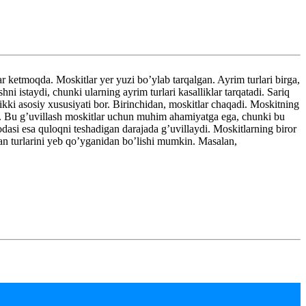
 ketmoqda. Moskitlar yer yuzi bo’ylab tarqalgan. Ayrim turlari birga,
 istaydi, chunki ularning ayrim turlari kasalliklar tarqatadi. Sariq
 ikki asosiy xususiyati bor. Birinchidan, moskitlar chaqadi. Moskitning
di. Bu g’uvillash moskitlar uchun muhim ahamiyatga ega, chunki bu
dasi esa quloqni teshadigan darajada g’uvillaydi. Moskitlarning biror
n turlarini yeb qo’yganidan bo’lishi mumkin. Masalan,