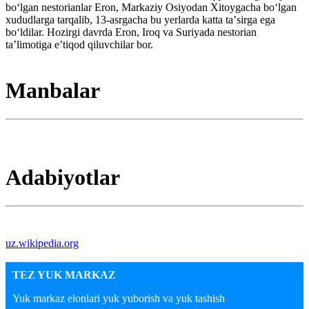
bo‘lgan nestorianlar Eron, Markaziy Osiyodan Xitoygacha bo‘lgan
xududlarga tarqalib, 13-asrgacha bu yerlarda katta taʼsirga ega
bo‘ldilar. Hozirgi davrda Eron, Iroq va Suriyada nestorian
ta’limotiga e’tiqod qiluvchilar bor.
Manbalar
Adabiyotlar
uz.wikipedia.org
TEZ YUK MARKAZ
Yuk markaz elonlari yuk yuborish va yuk tashish