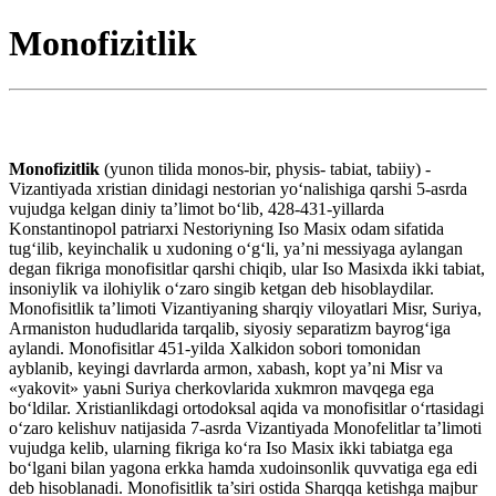
Monofizitlik
Monofizitlik
(yunon tilida monos-bir, physis- tabiat, tabiiy) -
Vizantiyada xristian dinidagi nestorian yo‘nalishiga qarshi 5-asrda
vujudga kelgan diniy ta’limot bo‘lib, 428-431-yillarda
Konstantinopol patriarxi Nestoriyning Iso Masix odam sifatida
tug‘ilib, keyinchalik u xudoning o‘g‘li, ya’ni messiyaga aylangan
degan fikriga monofisitlar qarshi chiqib, ular Iso Masixda ikki tabiat,
insoniylik va ilohiylik o‘zaro singib ketgan deb hisoblaydilar.
Monofisitlik ta’limoti Vizantiyaning sharqiy viloyatlari Misr, Suriya,
Armaniston hududlarida tarqalib, siyosiy separatizm bayrog‘iga
aylandi. Monofisitlar 451-yilda Xalkidon sobori tomonidan
ayblanib, keyingi davrlarda armon, xabash, kopt ya’ni Misr va
«yakovit» yaьni Suriya cherkovlarida xukmron mavqega ega
bo‘ldilar. Xristianlikdagi ortodoksal aqida va monofisitlar o‘rtasidagi
o‘zaro kelishuv natijasida 7-asrda Vizantiyada Monofelitlar taʼlimoti
vujudga kelib, ularning fikriga ko‘ra Iso Masix ikki tabiatga ega
bo‘lgani bilan yagona erkka hamda xudoinsonlik quvvatiga ega edi
deb hisoblanadi. Monofisitlik ta’siri ostida Sharqqa ketishga majbur