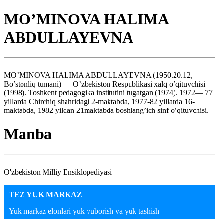
MO’MINOVA HALIMA
ABDULLAYEVNA
MO’MINOVA HALIMA ABDULLAYEVNA (1950.20.12,
Bo’stonliq tumani) — O’zbekiston Respublikasi xalq o’qituvchisi
(1998). Toshkent pedagogika institutini tugatgan (1974). 1972— 77
yillarda Chirchiq shahridagi 2-maktabda, 1977-82 yillarda 16-
maktabda, 1982 yildan 21maktabda boshlang’ich sinf o’qituvchisi.
Manba
O'zbekiston Milliy Ensiklopediyasi
TEZ YUK MARKAZ
Yuk markaz elonlari yuk yuborish va yuk tashish