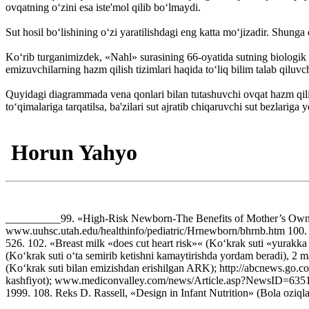
ovqatning o‘zini esa iste'mol qilib bo‘lmaydi.
Sut hosil bo‘lishining o‘zi yaratilishdagi eng katta mo‘jizadir. Shung
Ko‘rib turganimizdek, «Nahl» surasining 66-oyatida sutning biologik 
emizuvchilarning hazm qilish tizimlari haqida to‘liq bilim talab qilu
Quyidagi diagrammada vena qonlari bilan tutashuvchi ovqat hazm qili
to‘qimalariga tarqatilsa, ba'zilari sut ajratib chiqaruvchi sut bezlariga y
Horun Yahyo
__________99. «High-Risk Newborn-The Benefits of Mother’s Own Milk»
www.uuhsc.utah.edu/healthinfo/pediatric/Hrnewborn/bhrnb.htm 100. Yu
526. 102. «Breast milk «does cut heart risk»« (Ko‘krak suti «yurakka 
(Ko‘krak suti o‘ta semirib ketishni kamaytirishda yordam beradi), 2
(Ko‘krak suti bilan emizishdan erishilgan ARK); http://abcnews.go.
kashfiyot); www.mediconvalley.com/news/Article.asp?NewsID=635107. P
1999. 108. Reks D. Rassell, «Design in Infant Nutrition» (Bola oziq