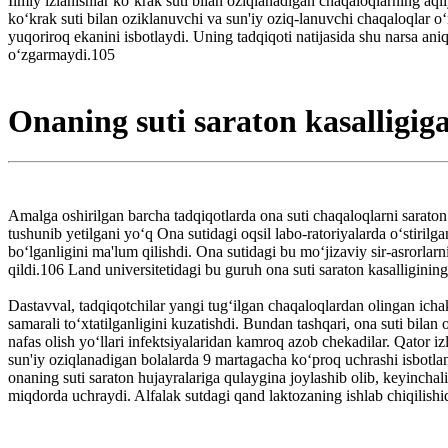
Ilmiy izlanishlar ko‘krak suti bilan oziqlanadigan chaqaloqlarning aql
ko‘krak suti bilan oziklanuvchi va sun'iy oziq-lanuvchi chaqaloqlar o‘r
yuqoriroq ekanini isbotlaydi. Uning tadqiqoti natijasida shu narsa aniql
o‘zgarmaydi.105
Onaning suti saraton kasalligig
Amalga oshirilgan barcha tadqiqotlarda ona suti chaqaloqlarni saraton
tushunib yetilgani yo‘q Ona sutidagi oqsil labo-ratoriyalarda o‘stiril
bo‘lganligini ma'lum qilishdi. Ona sutidagi bu mo‘jizaviy sir-asrorla
qildi.106 Land universitetidagi bu guruh ona suti saraton kasalligining
Dastavval, tadqiqotchilar yangi tug‘ilgan chaqaloqlardan olingan ichak 
samarali to‘xtatilganligini kuzatishdi. Bundan tashqari, ona suti bila
nafas olish yo‘llari infektsiyalaridan kamroq azob chekadilar. Qator iz
sun'iy oziqlanadigan bolalarda 9 martagacha ko‘proq uchrashi isbotlang
onaning suti saraton hujayralariga qulaygina joylashib olib, keyinchali
miqdorda uchraydi. Alfalak sutdagi qand laktozaning ishlab chiqilishi