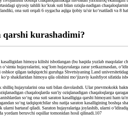
iy rivojlanishi boshqa chaqaloqlarnikiga nis-batan yaxshiroq ekanligini
tasidagi qiyosiy tahlili ko‘krak suti bilan oziqla-nadigan chaqaloqlarni
andiki, ona suti orqali 6 oygacha aqlga ijobiy ta'sir ko‘rsatiladi va 8 h
a qarshi kurashadimi?
 kasalligidan himoya kilishi isbotlangan (bu haqida yuzlab maqolalar c
gan o‘simta hujayralarini, sog‘lom hujayralarga zarar yetkazmasdan, o‘ld
rni oshkor qilgan tadqiqotchi guruhga Shvetsiyaning Land universitetid
 ko‘p shakllaridan himoya qila olishini mo‘jizaviy kashfiyot sifatida isb
shilliq hujayralarini ona suti bilan davolashdi. Ular pnevmokokk bakteri
n oziqlanadigan chaqaloqlarda sun'iy oziqlanadigan chaqaloqlarga qaraga
lanishlardan so‘ng ona suti saraton kasalligiga qarshi himoyani ham ta'mi
andan so‘ng tadqiqotchilar shu natija saraton kasalligining boshqa shakl
k ularni bartaraf qiladi. Saraton hujayralariga joylashib, ularni o‘ldira
da yordam beruvchi oqsillar tomonidan hosil qilinadi.107