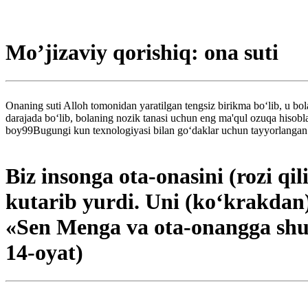
Mo’jizaviy qorishiq: ona suti
Onaning suti Alloh tomonidan yaratilgan tengsiz birikma bo‘lib, u bol
darajada bo‘lib, bolaning nozik tanasi uchun eng ma'qul ozuqa hisoblan
boy99Bugungi kun texnologiyasi bilan go‘daklar uchun tayyorlangan s
Biz insonga ota-onasini (rozi qil
kutarib yurdi. Uni (ko‘krakdan) 
«Sen Menga va ota-onangga shu
14-oyat)