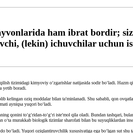
yvonlarida ham ibrat bordir; siz
chi, (lekin) ichuvchilar uchun i
lish tizimidagi kimyoviy o‘zgarishlar natijasida sodir bo‘ladi. Hazm qi
a yetib boradi.
olib kelingan oziq moddalar bilan ta'minlanadi. Shu sababli, qon ovqat
mati ayniqsa yuqori bo‘ladi.
qonini to‘g‘ridan-to‘g‘ri iste'mol qila oladi. Bundan tashqari, bularni 
gan o‘ta murakkab biologik tizimlar sharofati bilan bu suyuqliklardan in
ydo bo‘ladi. Yuqori oziqlantiruvchilik xususiyatiga ega bo‘lgan sut shu