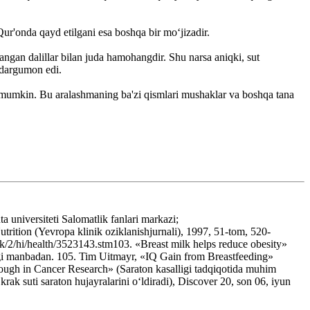
Qur'onda qayd etilgani esa boshqa bir mo‘jizadir.
ngan dalillar bilan juda hamohangdir. Shu narsa aniqki, sut
i dargumon edi.
h mumkin. Bu aralashmaning ba'zi qismlari mushaklar va boshqa tana
universiteti Salomatlik fanlari markazi;
ition (Yevropa klinik oziklanishjurnali), 1997, 51-tom, 520-
.uk/2/hi/health/3523143.stm103. «Breast milk helps reduce obesity»
dagi manbadan. 105. Tim Uitmayr, «IQ Gain from Breastfeeding»
ough in Cancer Research» (Saraton kasalligi tadqiqotida muhim
 suti saraton hujayralarini o‘ldiradi), Discover 20, son 06, iyun