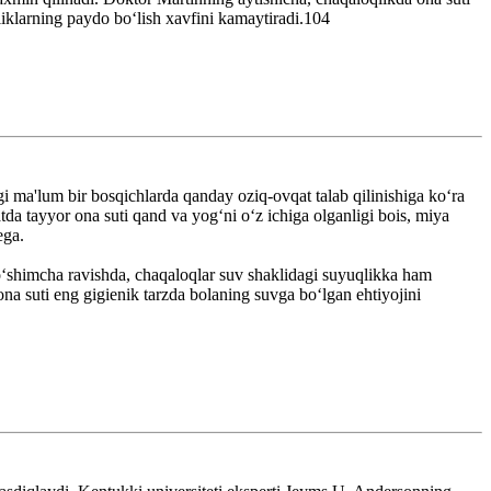
lliklarning paydo bo‘lish xavfini kamaytiradi.104
i ma'lum bir bosqichlarda qanday oziq-ovqat talab qilinishiga ko‘ra
tda tayyor ona suti qand va yog‘ni o‘z ichiga olganligi bois, miya
ega.
o‘shimcha ravishda, chaqaloqlar suv shaklidagi suyuqlikka ham
a suti eng gigienik tarzda bolaning suvga bo‘lgan ehtiyojini