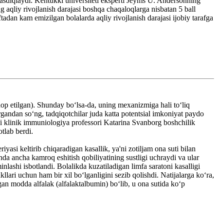
 tasdiqlaydi. Kentukki universiteti eksperti Jeyms U. Andersonning
ng aqliy rivojlanish darajasi boshqa chaqaloqlarga nisbatan 5 ball
aftadan kam emizilgan bolalarda aqliy rivojlanish darajasi ijobiy tarafga
hop etilgan). Shunday bo‘lsa-da, uning mexanizmiga hali to‘liq
irgandan so‘ng, tadqiqotchilar juda katta potentsial imkoniyat paydo
agi klinik immuniologiya professori Katarina Svanborg boshchilik
otlab berdi.
yasi keltirib chiqaradigan kasallik, ya'ni zotiljam ona suti bilan
nda ancha kamroq eshitish qobiliyatining sustligi uchraydi va ular
nlashi isbotlandi. Bolalikda kuzatiladigan limfa saratoni kasalligi
lari uchun ham bir xil bo‘lganligini sezib qolishdi. Natijalarga ko‘ra,
digan modda alfalak (alfalaktalbumin) bo‘lib, u ona sutida ko‘p