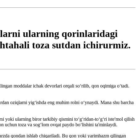
larni ularning qorinlaridagi
shtahali toza sutdan ichirurmiz.
lingan moddalar ichak devorlari orqali so‘rilib, qon oqimiga o‘tadi.
lardan oziqlarni yig‘ishda eng muhim rolni o‘ynaydi. Mana shu barcha
yoki ularning biror tarkibiy qismini to‘g‘ridan-to‘g‘ri iste'mol qilish
son uchun toza va sog‘lom ovqat paydo bo‘lishini ta'minlaydi.
 tarzda qondan ishlab chiqariladi. Bu qon yoki yarimhazm qilingan