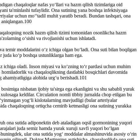
igan chaqaloqlar nafas yo‘llari va hazm qilish tizimlariga oid
ani ta'minlashi tufaylidir. Ona sutining yana boshqa infektsiyaga
teriyalar uchun mo‘‘tadil muhit yaratib beradi. Bundan tashqari, ona
m aniqlangan.100
chaqaloqning nozik hazm qilish tizimi tomonidan osonlikcha hazm
'zolarning o‘sishi va rivojlanishi uchun ishlatadi.
va temir moddalarini o‘z ichiga olgan bo‘ladi. Ona suti bilan boqilgan
lar juda ko‘p boshqa ustunliklarga ham ega.
o‘z ichiga oladi. Inson miyasi va ko‘zning to‘r pardasi uchun muhim
3 homiladorlik va chaqaloqlikning dastlabki bosqichlari davomida
 ahamiyatligiga alohida urg‘u berishadi.101
 bosimiga nisbatan ijobiy ta'sirga ega ekanligini va shu sababli yurak
xulosaga keldilar. Circulation nomli tibbiy jurnalda chop etilgan bu
‘yinmagan yog‘li kislotalarning mavjudligi (bular arteriyalar
jasida chaqaloqning ortiqcha cemirib ketmasligi ona sutining yurakka
ruh ona sutida adiponektin deb ataladigan oqsil gormonining yuqori
darajalari juda semiz hamda yurak xuruji xavfi yuqori bo‘lgan
 Shuningdek, ular ona sutida yog‘ moddalar almashinuvida asosiy o‘rin
axmin qilinadi. Doktor Martinning aytishicha, chaqaloqlikda ona suti