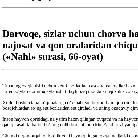
Darvoqe, sizlar uchun chorva ha
najosat va qon oralaridan chiquv
(«Nahl» surasi, 66-oyat)
Tananing oziqlanishi uchun kerak bo‘ladigan asosiy materiallar hazm qi
Tana bo‘ylab qonning aylanishi tufayli oziq moddalar tegishli a'zolarg
Xuddi boshqa tana to‘qimalariga o‘xshab, sut bezlari ham qon orqali 
bosqichlardan so‘ng sut bezlaridan sut ajraladi va uning ozuqaviy qim
Inson hayvon qornidagi na yarim hazm qilingan ovqatni va na hayvonning 
qattiq kasallik, hattoki o‘limga olib borishi mumkin. Alloh o‘zi yarat
Chunki u qon orqali olib o‘tiluvchi hazm qilingan ovqat natijasida pa