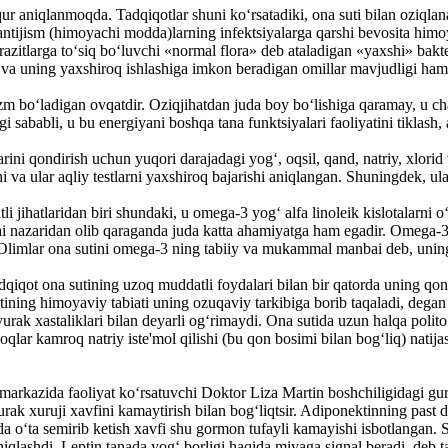
 aniqlanmoqda. Tadqiqotlar shuni ko‘rsatadiki, ona suti bilan oziqlanad
antijism (himoyachi modda)larning infektsiyalarga qarshi bevosita himoy
 parazitlarga to‘siq bo‘luvchi «normal flora» deb ataladigan «yaxshi» bak
gan va uning yaxshiroq ishlashiga imkon beradigan omillar mavjudligi ha
azm bo‘ladigan ovqatdir. Oziqjihatdan juda boy bo‘lishiga qaramay, u 
sababli, u bu energiyani boshqa tana funktsiyalari faoliyatini tiklash, a
ini qondirish uchun yuqori darajadagi yog‘, oqsil, qand, natriy, xlorid 
hi va ular aqliy testlarni yaxshiroq bajarishi aniqlangan. Shuningdek, u
i jihatlaridan biri shundaki, u omega-3 yog‘ alfa linoleik kislotalarni 
uqtai nazaridan olib qaraganda juda katta ahamiyatga ham egadir. Omega-
. Olimlar ona sutini omega-3 ning tabiiy va mukammal manbai deb, uning
adqiqot ona sutining uzoq muddatli foydalari bilan bir qatorda uning qon
tining himoyaviy tabiati uning ozuqaviy tarkibiga borib taqaladi, degan 
yurak xastaliklari bilan deyarli og‘rimaydi. Ona sutida uzun halqa polito
oqlar kamroq natriy iste'mol qilishi (bu qon bosimi bilan bog‘liq) nati
markazida faoliyat ko‘rsatuvchi Doktor Liza Martin boshchiligidagi gu
rak xuruji xavfini kamaytirish bilan bog‘liqtsir. Adiponektinning past 
da o‘ta semirib ketish xavfi shu gormon tufayli kamayishi isbotlangan.
qlashdi. Leptin tanada yog‘ borligi haqida miyaga signal beradi, deb t