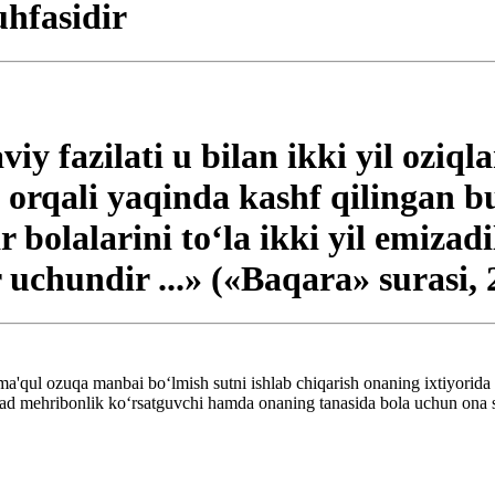
uhfasidir
viy fazilati u bilan ikki yil ozi
n orqali yaqinda kashf qilingan 
bolalarini to‘la ikki yil emizad
 uchundir ...» («Baqara» surasi, 
qul ozuqa manbai bo‘lmish sutni ishlab chiqarish onaning ixtiyorida ema
ehad mehribonlik ko‘rsatguvchi hamda onaning tanasida bola uchun ona 