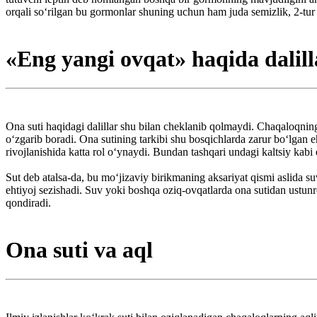
orqali so‘rilgan bu gormonlar shuning uchun ham juda semizlik, 2-tur di
«Eng yangi ovqat» haqida dalill
Ona suti haqidagi dalillar shu bilan cheklanib qolmaydi. Chaqaloqning
o‘zgarib boradi. Ona sutining tarkibi shu bosqichlarda zarur bo‘lgan 
rivojlanishida katta rol o‘ynaydi. Bundan tashqari undagi kaltsiy kabi
Sut deb atalsa-da, bu mo‘jizaviy birikmaning aksariyat qismi aslida
ehtiyoj sezishadi. Suv yoki boshqa oziq-ovqatlarda ona sutidan ustun
qondiradi.
Ona suti va aql