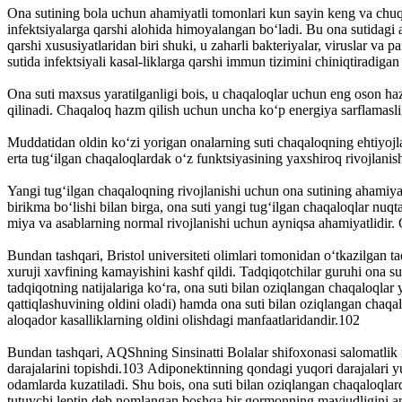
Ona sutining bola uchun ahamiyatli tomonlari kun sayin keng va chuqur
infektsiyalarga qarshi alohida himoyalangan bo‘ladi. Bu ona sutidagi 
qarshi xususiyatlaridan biri shuki, u zaharli bakteriyalar, viruslar va
sutida infektsiyali kasal-liklarga qarshi immun tizimini chiniqtiradi
Ona suti maxsus yaratilganligi bois, u chaqaloqlar uchun eng oson h
qilinadi. Chaqaloq hazm qilish uchun uncha ko‘p energiya sarflamasligi 
Muddatidan oldin ko‘zi yorigan onalarning suti chaqaloqning ehtiyojlar
erta tug‘ilgan chaqaloqlardak o‘z funktsiyasining yaxshiroq rivojlanis
Yangi tug‘ilgan chaqaloqning rivojlanishi uchun ona sutining ahamiyatl
birikma bo‘lishi bilan birga, ona suti yangi tug‘ilgan chaqaloqlar n
miya va asablarning normal rivojlanishi uchun ayniqsa ahamiyatlidir
Bundan tashqari, Bristol universiteti olimlari tomonidan o‘tkazilgan t
xuruji xavfining kamayishini kashf qildi. Tadqiqotchilar guruhi ona su
tadqiqotning natijalariga ko‘ra, ona suti bilan oziqlangan chaqaloqlar 
qattiqlashuvining oldini oladi) hamda ona suti bilan oziqlangan chaqal
aloqador kasalliklarning oldini olishdagi manfaatlaridandir.102
Bundan tashqari, AQShning Sinsinatti Bolalar shifoxonasi salomatlik 
darajalarini topishdi.103 Adiponektinning qondagi yuqori darajalari yu
odamlarda kuzatiladi. Shu bois, ona suti bilan oziqlangan chaqaloqlar
tutuvchi leptin deb nomlangan boshqa bir gormonning mavjudligini ani