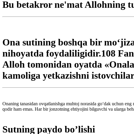
Bu betakror ne'mat Allohning t
Ona sutining boshqa bir mo‘jiza
nihoyatda foydaliligidir.108 Fa
Alloh tomonidan oyatda «Onalar 
kamoliga yetkazishni istovchilar
Onaning tanasidan ovqatlanishga muhtoj norasida go‘dak uchun eng ma'
qodir ham emas. Har bir jonzotning ehtiyojini bilguvchi va ularga b
Sutning paydo bo’lishi