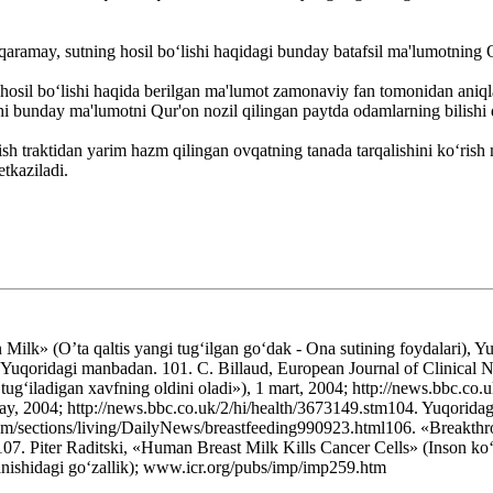
a qaramay, sutning hosil bo‘lishi haqidagi bunday batafsil ma'lumotning 
hosil bo‘lishi haqida berilgan ma'lumot zamonaviy fan tomonidan aniqla
vchi bunday ma'lumotni Qur'on nozil qilingan paytda odamlarning bilish
sh traktidan yarim hazm qilingan ovqatning tanada tarqalishini ko‘ris
etkaziladi.
 (O’ta qaltis yangi tug‘ilgan go‘dak - Ona sutining foydalari), Yuta 
qoridagi manbadan. 101. C. Billaud, European Journal of Clinical Nutr
tug‘iladigan xavfning oldini oladi»), 1 mart, 2004; http://news.bbc.co
 may, 2004; http://news.bbc.co.uk/2/hi/health/3673149.stm104. Yuqori
com/sections/living/DailyNews/breastfeeding990923.html106. «Breakthr
iter Raditski, «Human Breast Milk Kills Cancer Cells» (Inson ko‘krak
lanishidagi go‘zallik); www.icr.org/pubs/imp/imp259.htm