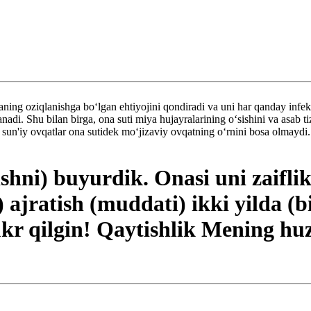
aning oziqlanishga bo‘lgan ehtiyojini qondiradi va uni har qanday infek
adi. Shu bilan birga, ona suti miya hujayralarining o‘sishini va asab ti
un'iy ovqatlar ona sutidek mo‘jizaviy ovqatning o‘rnini bosa olmaydi.
ishni) buyurdik. Onasi uni zaiflik
ajratish (muddati) ikki yilda (bi
kr qilgin! Qaytishlik Mening hu