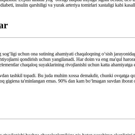
abeti, insulin qarshiligi va yurak arteriya tomirlari xastaligi kabi kasa
ar
 sog‘ligi uchun ona sutining ahamiyati chaqaloqning o‘sish jarayonidag
ehtiyojlarni qondirish uchun yangilanadi. Har doim va eng ma'qul harora
 elementlar chaqaloq suyaklarining rivojlanishi uchun katta ahamiyatga 
 suvdan tashkil topadi. Bu juda muhim xossa demakdir, chunki ovqatga q
roq gigiena ta'minlangan emas. 90% dan kam bo‘lmagan suvdan iborat on