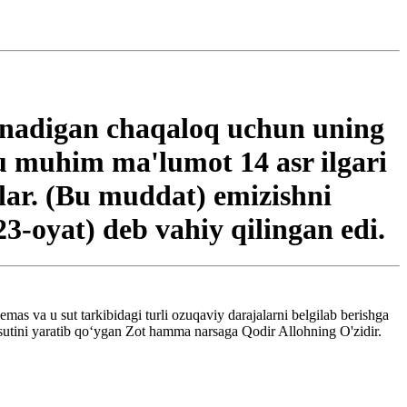
qlanadigan chaqaloq uchun uning
bu muhim ma'lumot 14 asr ilgari
ilar. (Bu muddat) emizishni
23-oyat) deb vahiy qilingan edi.
s va u sut tarkibidagi turli ozuqaviy darajalarni belgilab berishga
sutini yaratib qo‘ygan Zot hamma narsaga Qodir Allohning O'zidir.