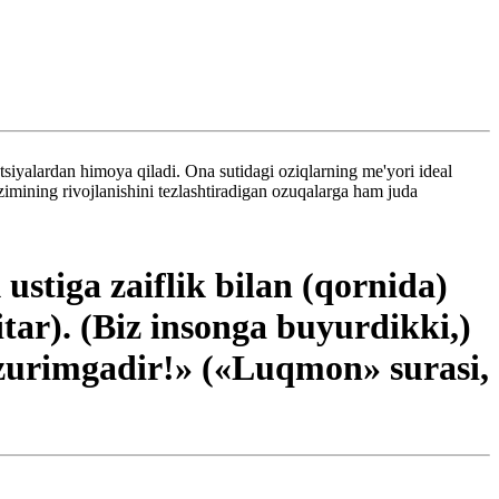
tsiyalardan himoya qiladi. Ona sutidagi oziqlarning me'yori ideal
zimining rivojlanishini tezlashtiradigan ozuqalarga ham juda
 ustiga zaiflik bilan (qornida)
tar). (Biz insonga buyurdikki,)
zurimgadir!» («Luqmon» surasi,