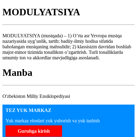
MODULYATSIYA
MODULYATSIYA (musiqada) – 1) O’rta asr Yevropa musiqa
nazariyasida uyg’unlik, tartib; badiiy-ilmiy hodisa sifatida
baholangan musiqaning mahsulidir; 2) klassisizm davridan boshlab
major-minor tizimida tonalliknn o’zgartirish. Turli tonalliklarda
umumiy ton va akkordlar mavjudligiga asoslanadi.
Manba
O'zbekiston Milliy Ensiklopediyasi
TEZ YUK MARKAZ
Yuk markaz elonlari yuk yuborish va yuk tashish
Guruhga kirish