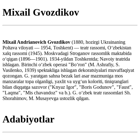
Mixail Gvozdikov
Mixail Andrianovich Gvozdikov
(1880, hozirgi Ukrainaning
Poltava viloyati — 1954, Toshkent) — teatr rassomi, Oʻzbekistan
xalq rassomi (1945). Moskvadagi Stroganov rassomlik maktabida
oʻqigan (1896—1901). 1934-yildan Toshkentda; Navoiy teatrida
ishlagan. Birinchi oʻzbek operasi "Boʻron" (M. Ashrafiy, S.
Vasilenko, 1939) spektakliga ishlagan dekoratsiyalari muvaffaqiyat
qozongan. G. yaratgan sahna bezak lari asar mazmuniga mos
manzaralar topa olganligi, yaxlit va uygʻun koloriti, tiniqranglari
bilan diqqatga sazovor ("Knyaz Igor", "Boris Godunov", "Faust",
"Laqma", "Mis chavandoz" va b.). G. oʻzbek teatr rassomlari Sh.
Shorahimov, M. Musayevga ustozlik qilgan.
Adabiyotlar