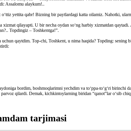
shdi: Assalomu alaykum!..
o‘ttiz yettita qabr! Bizning bir paytlardagi katta oilamiz. Nahotki, ula
a xizmat qilayapti. U bir necha oydan so‘ng harbiy xizmatdan qaytadi
man?.. Topdingiz – Toshkentga!”.
uchun qaytdim. Top-chi, Toshkent, u nima haqida? Topding: sening bit
tirdi:
doniga bordim, boshmoqlarimni yechdim va to‘ppa-to‘g‘ri birinchi dar
 parvoz qilardi. Demak, kichkintoylarning biridan “qanot”lar o‘sib chi
Hamdam tarjimasi