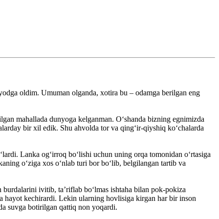
ni yodga oldim. Umuman olganda, xotira bu – odamga berilgan eng
‘yilgan mahallada dunyoga kelganman. O‘shanda bizning egnimizda
alarday bir xil edik. Shu ahvolda tor va qing‘ir-qiyshiq ko‘chalarda
bo‘lardi. Lanka og‘irroq bo‘lishi uchun uning orqa tomonidan o‘rtasiga
aning o‘ziga xos o‘nlab turi bor bo‘lib, belgilangan tartib va
urdalarini ivitib, ta’riflab bo‘lmas ishtaha bilan pok-pokiza
 hayot kechirardi. Lekin ularning hovlisiga kirgan har bir inson
da suvga botirilgan qattiq non yoqardi.