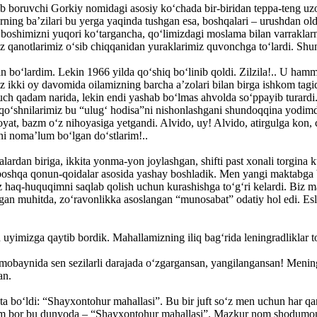
boruvchi Gorkiy nomidagi asosiy ko‘chada bir-biridan teppa-teng uzoql
rning ba’zilari bu yerga yaqinda tushgan esa, boshqalari – urushdan o
: boshimizni yuqori ko‘targancha, qo‘limizdagi moslama bilan varraklarn
z qanotlarimiz o‘sib chiqqanidan yuraklarimiz quvonchga to‘lardi. Shund
bo‘lardim. Lekin 1966 yilda qo‘shiq bo‘linib qoldi. Zilzila!.. U hamm
z ikki oy davomida oilamizning barcha a’zolari bilan birga ishkom tagid
 uch qadam narida, lekin endi yashab bo‘lmas ahvolda so‘ppayib turardi.
a qo‘shnilarimiz bu “ulug‘ hodisa”ni nishonlashgani shundoqqina yodi
yat, bazm o‘z nihoyasiga yetgandi. Alvido, uy! Alvido, atirgulga kon, c
i noma’lum bo‘lgan do‘stlarim!..
lardan biriga, ikkita yonma-yon joylashgan, shifti past xonali torgina ku
y boshqa qonun-qoidalar asosida yashay boshladik. Men yangi maktabga b
z haq-huquqimni saqlab qolish uchun kurashishga to‘g‘ri kelardi. Biz 
an muhitda, zo‘ravonlikka asoslangan “munosabat” odatiy hol edi. Es
uyimizga qaytib bordik. Mahallamizning iliq bag‘rida leningradliklar t
ar mobaynida sen sezilarli darajada o‘zgargansan, yangilangansan! Meni
an.
xta bo‘ldi: “Shayxontohur mahallasi”. Bu bir juft so‘z men uchun har q
 bor bu dunyoda – “Shayxontohur mahallasi”. Mazkur nom shodumonli