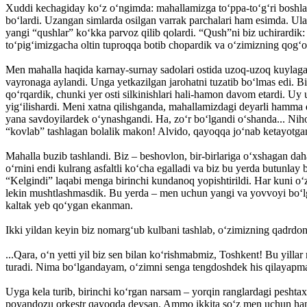
Xuddi kechagiday ko‘z o‘ngimda: mahallamizga to‘ppa-to‘g‘ri boshlab 
bo‘lardi. Uzangan simlarda osilgan varrak parchalari ham esimda. Ula
yangi “qushlar” ko‘kka parvoz qilib qolardi. “Qush”ni biz uchirardik
to‘pig‘imizgacha oltin tuproqqa botib chopardik va o‘zimizning qog‘o
Men mahalla haqida karnay-surnay sadolari ostida uzoq-uzoq kuylagan 
vayronaga aylandi. Unga yetkazilgan jarohatni tuzatib bo‘lmas edi. Bi
qo‘rqardik, chunki yer osti silkinishlari hali-hamon davom etardi. Uy
yig‘ilishardi. Meni xatna qilishganda, mahallamizdagi deyarli hamm
yana savdoyilardek o‘ynashgandi. Ha, zo‘r bo‘lgandi o‘shanda... Niho
“kovlab” tashlagan bolalik makon! Alvido, qayoqqa jo‘nab ketayotgan
Mahalla buzib tashlandi. Biz – beshovlon, bir-birlariga o‘xshagan daha
o‘rnini endi kulrang asfaltli ko‘cha egalladi va biz bu yerda butunla
“Kelgindi” laqabi menga birinchi kundanoq yopishtirildi. Har kuni o‘
lekin mushtlashmasdik. Bu yerda – men uchun yangi va yovvoyi bo‘lg
kaltak yeb qo‘ygan ekanman.
Ikki yildan keyin biz nomarg‘ub kulbani tashlab, o‘zimizning qadrdon 
...Qara, o‘n yetti yil biz sen bilan ko‘rishmabmiz, Toshkent! Bu yill
turadi. Nima bo‘lgandayam, o‘zimni senga tengdoshdek his qilayapm
Uyga kela turib, birinchi ko‘rgan narsam – yorqin ranglardagi peshta
poyandozu orkestr qayoqda deysan. Ammo ikkita so‘z men uchun ham