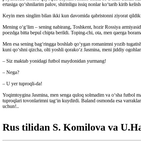
ertasiga qo‘shnilarim palov, shirinligu issiq nonlar ko‘tarib kirib keli
Keyin men singlim bilan ikki kun davomida qabristonni ziyorat qildik: 
Mening o‘g‘lim – sening nabirang, Toshkent, hozir Rossiya armiyasid
poezdga bitta bepul chipta berildi. Toping-chi, ota, men qaerga bora
Men esa sening bag‘ringga boshlab qo‘ygan romanimni yozib tugatish 
kuni qo‘shni qizcha, olti yoshli qorako‘z Jasmina, meni jiddiy ogohlan
– Siz maktab yonidagi futbol maydonidan yurmang!
– Nega?
– U yer tuproqli-da!
Yoqimtoygina Jasmina, men senga quloq solmadim va o‘sha futbol may
tuproqlari tovonlarimni tag‘in kuydirdi. Baland osmonda esa varraklar
uchun!..
Rus tilidan S. Komilova va U.