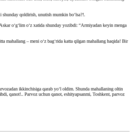
rni shunday qoldirish, unutish mumkin bo‘lsa?!.
. Askar o‘g‘lim o‘z xatida shunday yozibdi: “Armiyadan keyin menga
ta mahallang – meni o‘z bag‘rida katta qilgan mahallang haqida! Bir
vozadan ikkinchisiga qarab yo‘l oldim. Shunda mahallaning oltin
qibdi, qanot!.. Parvoz uchun qanot, eshityapsanmi, Toshkent, parvoz