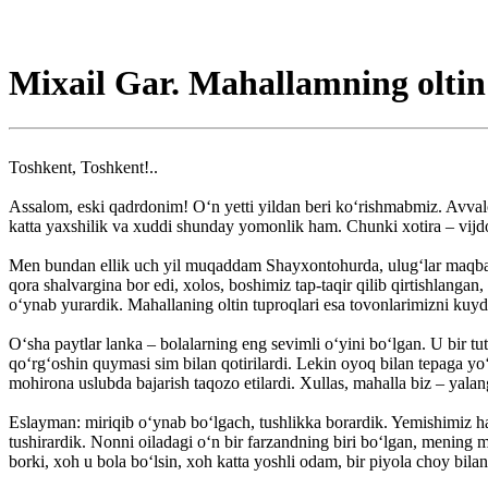
Mixail Gar. Mahallamning oltin
Toshkent, Toshkent!..
Assalom, eski qadrdonim! O‘n yetti yildan beri ko‘rishmabmiz. Avva
katta yaxshilik va xuddi shunday yomonlik ham. Chunki xotira – vijdo
Men bundan ellik uch yil muqaddam Shayxontohurda, ulug‘lar maqbar
qora shalvargina bor edi, xolos, boshimiz tap-taqir qilib qirtishlangan
o‘ynab yurardik. Mahallaning oltin tuproqlari esa tovonlarimizni kuydi
O‘sha paytlar lanka – bolalarning eng sevimli o‘yini bo‘lgan. U bir tu
qo‘rg‘oshin quymasi sim bilan qotirilardi. Lekin oyoq bilan tepaga yo‘
mohirona uslubda bajarish taqozo etilardi. Xullas, mahalla biz – yalang
Eslayman: miriqib o‘ynab bo‘lgach, tushlikka borardik. Yemishimiz ham
tushirardik. Nonni oiladagi o‘n bir farzandning biri bo‘lgan, mening 
borki, xoh u bola bo‘lsin, xoh katta yoshli odam, bir piyola choy bil