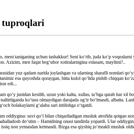
 tuproqlari
lo, meni taniganing uchun tashakkur! Seni ko‘rib, juda ko‘p voqealar
n. Azizim, men faqat beg‘ubor xotiralarnigina eslasam, maylimi?..
asidan yuz qadam narida joylashgan va ularning sharafli nomlari qo
, tanimiz esa quyoshda qoraygan, bitta kulol qo‘lida pishib chiqqan ko‘z
rar edi...
tam qo‘y junidan kesilib, uzun yoki kalta, xullas, ta’bga qarab har xil 
naltirilganda ko‘tara olmaydigan darajada og‘ir bo‘lmasdi, albatta. Lank
‘och bolakaylarni g‘alaba sari intilishga o‘rgatdi.
 oddiygina: suvi qo‘l bilan chiqariladigan musluk atrofida qotgan non b
mahalladosh do‘stim – Hamidning onasi tandirda yopardi. Ular oddiygina
an issiq non yemasdan ketmasdi. Bizga esa qiyshiq jo‘mrakli musluk oldi