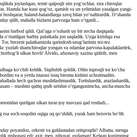
ikda joylashgan, temir qalpoqli sim yog‘ochlar, xira chiroqlar
ldin. Hamda har kuni qog‘oz, qamish va un yelimidan yasalgan yangi-
i boshqarar, baland-balandlarga zavq bilan yo‘naltirardik. O‘shanda
ay qilib, mahalla bizlarni parvozga ham o‘rgatdi...
asini barbod qildi. Qal’aga o‘xshash uy bir necha daqiqada
a o‘rnatilgan harbiy palatkada jon saqladik. Uyga kirishga esa
 Tor, brezent palatkamizda qarindosh-urug‘larimiz tez-tez
mda: yuzlab shamchiroqlar yongan va odamlar parvona-kapalaklardek,
horbog‘li ulkan hovli! Alvido, afsonaviy xazina qidirib, men
lbaga ko‘chib keldik. Siqilishib qoldik. Oltin tuproqli tor ko‘cha
ordim va u yerda istarasi issiq bironta kishini uchratmadim.
mahallada hech qachon mushtlashmasdik. Tortishardik, arazlashardik,
lasam – mushtni qattiq qisib urishni o‘rgangunimcha, ancha-muncha
omonidan qurilgan ulkan turar-joy mavzasi qad rostladi...
ng esa soch-soqolim oqiga oq qo‘shildi, yurak ham bezovta bo‘lib
anday poyandoz, orkestr va guldastadan ortiqroqdir! Albatta, menga
k nishonasi edi: axir, men, nihoyat, uydaman! Kelgan kunimning