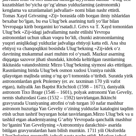
kuzatishlari bo‘yicha qo‘zg‘almas yulduzlarning (astronomik)
kenglama va uzunlamalari jadvallari» nomi bilan nashr ettirdi.
Tomas Xayd Grivsning «Zij» borasida olib borgan ilmiy ishlaridan
bexabar bo‘lgan, bu esa Ulug‘bek asarining turli yo‘llar bilan
Yevropaga kirib borganini ko‘rsatadi.J. Grivs va T. Xayd tomonidan
Ulug‘bek «Zij»idagi jadvallarning nashr etilishi Yevropa
astronomlari uchun ulkan voqea bo‘ldi, chunki astronomlarning
yuqori aniqlikdagi yulduzlar jadvaliga ehtiyoji katta edi. Ana shu
ehtiyoj va chanqoqlikni bosishda Ulug‘bekning «Zij»idek o‘z
davrining mukammal asari muhim rol o‘ynadi. Mazkur asarning
diqqatga sazovor jihati shundaki, kitobda keltirilgan rasmlarning
ikkitasida vatandoshimiz Mirzo Ulug‘bekning siymosi aks ettirilgan.
Rasmlarning birida Ulug‘bek osmon xudosi Uraniya raislik
qilayotgan majlisda uning o‘ng qo‘l tomonida o‘tiribdi. Suratda yirik
astronomlardan grek Ptolemey (er. av. taxminan 170 yili vafot
etgan), italiyalik Jan Baptist Richchioli (1598 – 1671), daniyalik
astronom Tixo Brage (1546 – 1601), polyak astronomi Yan Geveliy,
nemis shahzodasi Gass (1532 – 1592) tasvirlangan.Ikkinchi
gravyurada Uraniyaning atrofini o‘rab turgan 10 nafar mashhur
astronom huzuriga Yan Geveliy o‘zining yulduzlar katalogini taqdim
etish uchun tashrif buyurgan holat tasvirlangan.Mirzo Ulug‘bek va u
tashkil etgan akademiyaning G‘arbiy Yevropada qanchalik mashhur
bo‘lganini Yan Geveliyning «Astronomiya darakchisi» asarida
bitilgan gravyuralardan ham bilish mumkin. 1711 yili Oksfordda
Ulug‘bekning geografik jadvali qayta nashr etildi. Mazkur jadval