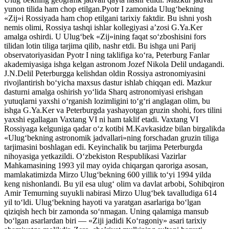
yunon tilida ham chop etilgan.Pyotr I zamonida Ulug‘bekning
«Zij»i Rossiyada ham chop etilgani tarixiy faktdir. Bu ishni yosh
nemis olimi, Rossiya tashqi ishlar kollegiyasi a’zosi G.Ya.Ker
amalga oshirdi. U Ulug‘bek «Zij»ining faqat so‘zboshisini fors
tilidan lotin tiliga tarjima qilib, nashr etdi. Bu ishga uni Parij
observatoriyasidan Pyotr I ning taklifiga ko‘ra, Peterburg Fanlar
akademiyasiga ishga kelgan astronom Jozef Nikola Delil undagandi.
J.N.Delil Peterburgga kelishdan oldin Rossiya astronomiyasini
rivojlantirish bo‘yicha maxsus dastur ishlab chiqqan edi. Mazkur
dasturni amalga oshirish yo‘lida Sharq astronomiyasi erishgan
yutuqlarni yaxshi o‘rganish lozimligini to‘g‘ri anglagan olim, bu
ishga G.Ya.Ker va Peterburgda yashayotgan gruzin shohi, fors tilini
yaxshi egallagan Vaxtang VI ni ham taklif etadi. Vaxtang VI
Rossiyaga kelguniga qadar o‘z kotibi M.Kavkasidze bilan birgalikda
«Ulug‘bekning astronomik jadvallari»ning forschadan gruzin tiliga
tarjimasini boshlagan edi. Keyinchalik bu tarjima Peterburgda
nihoyasiga yetkazildi. O‘zbekiston Respublikasi Vazirlar
Mahkamasining 1993 yil may oyida chiqargan qaroriga asosan,
mamlakatimizda Mirzo Ulug‘bekning 600 yillik to‘yi 1994 yilda
keng nishonlandi. Bu yil esa ulug‘ olim va davlat arbobi, Sohibqiron
Amir Temurning suyukli nabirasi Mirzo Ulug‘bek tavalludiga 614
yil to‘ldi. Ulug‘bekning hayoti va yaratgan asarlariga bo‘lgan
qiziqish hech bir zamonda so‘nmagan. Uning qalamiga mansub
bo‘lgan asarlardan biri — «Ziji jadidi Ko‘ragoniy» asari tarixiy