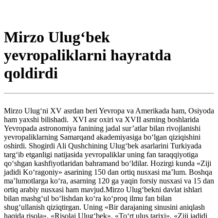
Mirzo Ulug‘bek
yevropaliklarni hayratda
qoldirdi
Mirzo Ulug‘ni XV asrdan beri Yevropa va Amerikada ham, Osiyoda
ham yaxshi bilishadi. XVI asr oxiri va XVII asrning boshlarida
Yevropada astronomiya fanining jadal sur’atlar bilan rivojlanishi
yevropaliklarning Samarqand akademiyasiga bo‘lgan qiziqishini
oshirdi. Shogirdi Ali Qushchining Ulug‘bek asarlarini Turkiyada
targ‘ib etganligi natijasida yevropaliklar uning fan taraqqiyotiga
qo‘shgan kashfiyotlaridan bahramand bo‘ldilar. Hozirgi kunda «Ziji
jadidi Ko‘ragoniy» asarining 150 dan ortiq nusxasi ma’lum. Boshqa
ma’lumotlarga ko‘ra, asarning 120 ga yaqin forsiy nusxasi va 15 dan
ortiq arabiy nusxasi ham mavjud.Mirzo Ulug‘bekni davlat ishlari
bilan mashg‘ul bo‘lishdan ko‘ra ko‘proq ilmu fan bilan
shug‘ullanish qiziqtirgan. Uning «Bir darajaning sinusini aniqlash
haqida risola», «Risolai Ulug‘bek», «To‘rt ulus tarixi», «Ziji jadidi