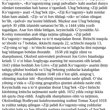
Ko‘ragoniy», «Ko‘ragoniyning yangi jadvallari» kabi asarlari dunyo
olimlari tomonidan hali hanuz o‘rganiladi. Ulug‘bekning «Ziji jadidi
Ko‘ragoniy» asari «Ulug‘bek ziji», «Ziji Ko‘ragoniy» kabi nomlar
bilan ham ataladi. «Zij» so‘zi fors tilidagi «zik» so‘zidan olingan
bo‘lib, «jadval» ma’nosini bildiradi. Mazkur asar Ulug‘bekning
qariyb 30 yillik izlanishi samarasi bo‘lib, u 1444 yilda yozib
tugatilgan. Asar fors tilida bitilgan, keyinchalik G‘iyosiddin Al-
Koshiy tomonidan arab tiliga tarjima qilingan. «Ziji jadidi
Ko‘ragoniy» muqaddima va to‘rt maqoladan iborat. Birinchi maqola
so‘zboshi va 7 bobdan, ikkinchi maqola 22, uchinchi maqola 13,
«Zij»ning so‘ngi – to‘rtinchi maqolasi esa to‘laligicha ilmi nujumga
bag‘ishlangan bobdan iboratdir. 1638 yili ingliz olimi va
sharqshunosi, Oksford universiteti professori Jon Grivs Istanbulga
keladi. U o‘zi bilan Angliyaga asarning bir nusxasini olib ketadi.
1643 yildan boshlab Jon Grivs «Ziji jadidi Ko‘ragoniy» asarini ilmiy
tadqiq qilishni boshladi va Ulug‘bekning yulduzlar katalogidan
olingan 98 ta yulduz holatini 1648 yili e’lon qildi, aniqrog‘i,
olimning mazkur ishi ¬Baynbridj tomonidan nashr qilindi. O‘sha
yilning o‘zida u «Zij»ning geografiya qismini alohida nashr etdi.
Keyinchalik esa u to‘rt qismdan iborat Ulug‘bek «Zij»i birinchi
kitobining lotincha tarjimasini nashr qildi. 1652 yilda oxirgi ikkita
ish qayta chop etildi. Angliyalik sharqshunos olim va tarjimon,
Oksforddagi Bodleyani kutubxonasining xodimi Tomas Xayd 1018
ta yulduz tadqiq qilingan «Ziji jadidi Ko‘ragoniy»ning yulduzlar
jadvalini lotin va fors tillarida nashrga tayyorladi hamda «Ulug‘bek