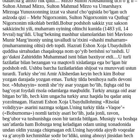
otalarcha g‘amxo‘rlik qildi.... Mirzo Sulton Abusaidning uch o‘g‘li –
Sulton Ahmad Mirzo, Sulton Mahmud Mirzo va Umarshayx
Mirzoga Yunusxonning izzat va sharaf cho‘qqisida bo‘lgan uch
aslzoda qizi – Mehr Nigorxonim, Sulton Nigorxonim va Qutlug‘
Nigorxonim nikohlab berildi.Bobur podshoh sakkiz yuz sakson
sakkizinchi yili, muharram oyining oltinchi kunida (1483 yil, 14
fevral) tug‘ildi. Ulug‘bekning mashhur ulamolaridan biri Mavlono
Munir Marg‘inoniy uning tavalludi ta’rixini «shashi muharram»
(muharramning oltisi) deb topdi. Hazrati Eshon Xoja Ubaydulloh
quddisa sirrahudan chaqaloqqa nom qo‘yib berishni so‘rashdi. U
go‘dakni Zahiriddin Muhammad ismi bilan baxtiyor etdi....U turli
fazilatlar bilan bezangan va maqtovli xislatlarga ega bo‘lgan bir
podshoh edi. Ushbu barcha fazilatlaridan shijoat va muruvvati ustun
turardi. Turkiy she’rni Amir Alisherdan keyin hech kim Bobur
yozgan darajada yozgan emas. Turkiy tilda benihoya nafis devoni
bor. «Mubayyin» nomli she’riy asar yozgan bo‘lib, fiqhga oid bu
bag‘oyat foydali risola odamlarga maqbuldir. Turkiy aruzga oid asar
bitgan bo‘lib, hech kim ungacha turkiy aruz haqida bu qadar aniq
yozolmagan. Hazrati Eshon Xoja Ubaydullohning «Risolai
volidiyya» asarini nazmga solgan.Uning turkiy tilda «Vaqoe’»
(«Boburnoma») nomli tarixiy asari bo‘lib, juda jonli, ravon,
beg‘ubor va tushunishga oson bir tarzda bitilgan. Musiqiy va boshqa
san’atlarda ham Boburga teng keladigan odam uning xonadonida
undan oldin yuzaga chiqmagan edi.Uning hayotida ajoyib voqealar
va g‘aroyib kechmishlar sodir bo‘ldiki, uning abnoyi jinsidan hech