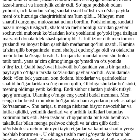
izzat-hurmat va insoniylik zohir etdi. So‘ngra podshoh odam
yuborib, uch kundan so‘ng saodatli soat bo‘lishi va o‘sha paytda
meni o‘z huzuriga chaqirtirishini ma’lum qildi... Nihoyat, men
sharafli dargohga mulozamat uchun bordim. Podshohning saodatli
nazari menga tushgach, shafqat va mehribonligi zo‘ridan gavhar
sochuvchi muborak ko‘zlaridan ko‘z yoshlarini go‘yoki ipga tizilgan
marvarid donalaridek shashqator qildi. U lutf izhor etib men tomon
yuzlandi va inoyat bilan qarshilab marhamat qo‘lini uzatdi. Kamina
ta’zim qilib borganimda, meni shafqat quchog‘iga oldi va otalarcha
mehr bilan ko‘ksiga bosdi. U bir qancha muddat meni shu holda
tutib turdi, yana ta’zim qilmog‘imga qo‘ymadi va o‘z yonida
o‘tirg‘izdi. Qalbi bag‘oyat hissiyotli bo‘lganidan yana bir qancha
payt aytib o‘tilgan tarzda ko‘zlaridan gavhar sochdi. Ayni damda
dedi: «Sen bek yaznam, xon dodam, birodarlar va qarindoshlar
shahid bo‘lganlaridan so‘ng omon qolib, Ollohga shukrlar bo‘lsinki,
mening oldimga yetib kelding. Endi zinhor ulardan judolik tufayli
qayg‘urmagin. Ularning o‘rniga eng yaxshi badal menman. Men
senga ular berishi mumkin bo‘lganidan ham ziyodaroq mehr-shafqat
ko‘rsataman». Shu tariqa, u menga nisbatan bisyor navozishlar va
lutflar qildiki, yetimlik dardlari va g‘ariblik kulfatlari butunlay
xotirimni tark etdi. Men tashqari chiqqanimda bir kishi benihoya
takalluflar bilan menga peshvoz chiqdi va ta’zim qilib dedi:
«Podshoh siz uchun bir uyni tayin etganlar va kamina sizni u yerga
boshlab borurmen». U oldinga tushib meni g‘oyatda ko‘rkam bir
hovliga olib bordi. Xonalarga gilamlar to‘shalgan, did bilan anjom