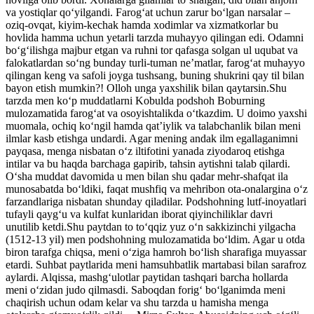
va yostiqlar qo‘yilgandi. Farog‘at uchun zarur bo‘lgan narsalar –
oziq-ovqat, kiyim-kechak hamda xodimlar va xizmatkorlar bu
hovlida hamma uchun yetarli tarzda muhayyo qilingan edi. Odamni
bo‘g‘ilishga majbur etgan va ruhni tor qafasga solgan ul uqubat va
falokatlardan so‘ng bunday turli-tuman ne’matlar, farog‘at muhayyo
qilingan keng va safoli joyga tushsang, buning shukrini qay til bilan
bayon etish mumkin?! Olloh unga yaxshilik bilan qaytarsin.Shu
tarzda men ko‘p muddatlarni Kobulda podshoh Boburning
mulozamatida farog‘at va osoyishtalikda o‘tkazdim. U doimo yaxshi
muomala, ochiq ko‘ngil hamda qat’iylik va talabchanlik bilan meni
ilmlar kasb etishga undardi. Agar mening andak ilm egallaganimni
payqasa, menga nisbatan o‘z iltifotini yanada ziyodaroq etishga
intilar va bu haqda barchaga gapirib, tahsin aytishni talab qilardi.
O‘sha muddat davomida u men bilan shu qadar mehr-shafqat ila
munosabatda bo‘ldiki, faqat mushfiq va mehribon ota-onalargina o‘z
farzandlariga nisbatan shunday qiladilar. Podshohning lutf-inoyatlari
tufayli qayg‘u va kulfat kunlaridan iborat qiyinchiliklar davri
unutilib ketdi.Shu paytdan to to‘qqiz yuz o‘n sakkizinchi yilgacha
(1512-13 yil) men podshohning mulozamatida bo‘ldim. Agar u otda
biron tarafga chiqsa, meni o‘ziga hamroh bo‘lish sharafiga muyassar
etardi. Suhbat paytlarida meni hamsuhbatlik martabasi bilan sarafroz
aylardi. Alqissa, mashg‘ulotlar paytidan tashqari barcha hollarda
meni o‘zidan judo qilmasdi. Saboqdan forig‘ bo‘lganimda meni
chaqirish uchun odam kelar va shu tarzda u hamisha menga