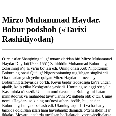
Mirzo Muhammad Haydar.
Bobur podshoh («Tarixi
Rashidiy»dan)
O‘rta asrlar Sharqining ulug‘ muarrixlaridan biri Mirzo Muhammad
Haydar Dug‘lot(1500–1551) Zahiriddin Muhammad Boburning
xolasining o‘g‘li, ya’ni bo‘lasi edi. Uning onasi Xub Nigorxonim
Boburning onasi Qutlug‘ Nigorxonimning tug‘ishgan singlisi edi.
Ota-onadan yosh yetim qolgan Mirzo Haydar bir necha yil
Boburning tarbiyasida bo‘ldi. Keyin taqdir taqozosiga ko‘ra undan
ajralib, ko‘p yillar Koshg‘arda yashadi. Umrining so‘nggi o‘n yilini
Kashmirda o‘tkazdi. U butun umri davomida Boburga nisbatan
minnatdorlik va muhabbat tuyg‘ularini o‘z qalbida olib o‘tdi. Uning
nomi «Haydar» so‘zining ma’nosi «sher» bo‘lib, bu jihatdan
Boburning ismiga o‘xshash edi. Ularning taqdirlari va bashariyat
tarixida qoldirgan izlari ham hayratangiz darajada o‘xshashdir. Har
ikkalasi Movarounnahrda tug‘ilgan bo‘lsalar-da, voqea-hodisalarga