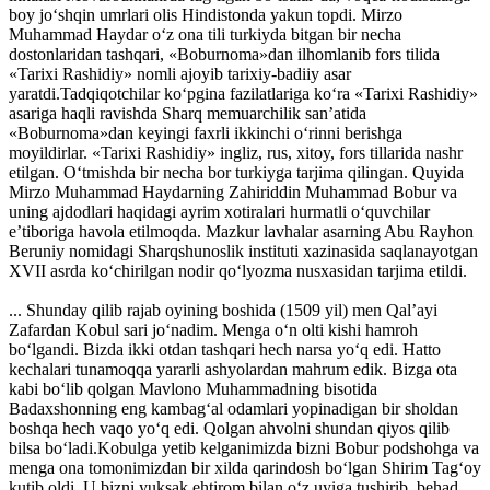
boy jo‘shqin umrlari olis Hindistonda yakun topdi. Mirzo
Muhammad Haydar o‘z ona tili turkiyda bitgan bir necha
dostonlaridan tashqari, «Boburnoma»dan ilhomlanib fors tilida
«Tarixi Rashidiy» nomli ajoyib tarixiy-badiiy asar
yaratdi.Tadqiqotchilar ko‘pgina fazilatlariga ko‘ra «Tarixi Rashidiy»
asariga haqli ravishda Sharq memuarchilik san’atida
«Boburnoma»dan keyingi faxrli ikkinchi o‘rinni berishga
moyildirlar. «Tarixi Rashidiy» ingliz, rus, xitoy, fors tillarida nashr
etilgan. O‘tmishda bir necha bor turkiyga tarjima qilingan. Quyida
Mirzo Muhammad Haydarning Zahiriddin Muhammad Bobur va
uning ajdodlari haqidagi ayrim xotiralari hurmatli o‘quvchilar
e’tiboriga havola etilmoqda. Mazkur lavhalar asarning Abu Rayhon
Beruniy nomidagi Sharqshunoslik instituti xazinasida saqlanayotgan
XVII asrda ko‘chirilgan nodir qo‘lyozma nusxasidan tarjima etildi.
... Shunday qilib rajab oyining boshida (1509 yil) men Qal’ayi
Zafardan Kobul sari jo‘nadim. Menga o‘n olti kishi hamroh
bo‘lgandi. Bizda ikki otdan tashqari hech narsa yo‘q edi. Hatto
kechalari tunamoqqa yararli ashyolardan mahrum edik. Bizga ota
kabi bo‘lib qolgan Mavlono Muhammadning bisotida
Badaxshonning eng kambag‘al odamlari yopinadigan bir sholdan
boshqa hech vaqo yo‘q edi. Qolgan ahvolni shundan qiyos qilib
bilsa bo‘ladi.Kobulga yetib kelganimizda bizni Bobur podshohga va
menga ona tomonimizdan bir xilda qarindosh bo‘lgan Shirim Tag‘oy
kutib oldi. U bizni yuksak ehtirom bilan o‘z uyiga tushirib, behad