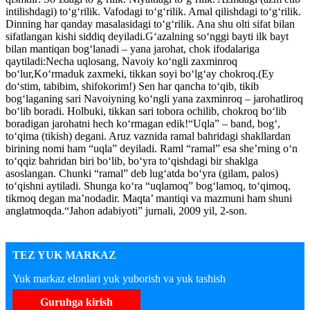
intilishdagi) to‘g‘rilik. Vafodagi to‘g‘rilik. Amal qilishdagi to‘g‘rilik.
Dinning har qanday masalasidagi to‘g‘rilik. Ana shu olti sifat bilan
sifatlangan kishi siddiq deyiladi.G‘azalning so‘nggi bayti ilk bayt
bilan mantiqan bog‘lanadi – yana jarohat, chok ifodalariga
qaytiladi:Necha uqlosang, Navoiy ko‘ngli zaxminroq
bo‘lur,Ko‘rmaduk zaxmeki, tikkan soyi bo‘lg‘ay chokroq.(Ey
do‘stim, tabibim, shifokorim!) Sen har qancha to‘qib, tikib
bog‘laganing sari Navoiyning ko‘ngli yana zaxminroq – jarohatliroq
bo‘lib boradi. Holbuki, tikkan sari tobora ochilib, chokroq bo‘lib
boradigan jarohatni hech ko‘rmagan edik!“Uqla” – band, bog‘,
to‘qima (tikish) degani. Aruz vaznida ramal bahridagi shakllardan
birining nomi ham “uqla” deyiladi. Raml “ramal” esa she’rning o‘n
to‘qqiz bahridan biri bo‘lib, bo‘yra to‘qishdagi bir shaklga
asoslangan. Chunki “ramal” deb lug‘atda bo‘yra (gilam, palos)
to‘qishni aytiladi. Shunga ko‘ra “uqlamoq” bog‘lamoq, to‘qimoq,
tikmoq degan ma’nodadir. Maqta’ mantiqi va mazmuni ham shuni
anglatmoqda.“Jahon adabiyoti” jurnali, 2009 yil, 2-son.
TEZ YUK MARKAZ
Yuk markaz elonlari yuk yuborish va yuk tashish
Guruhga kirish