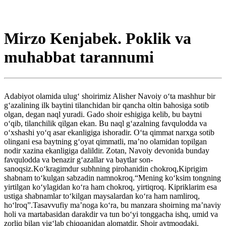
Mirzo Kenjabek. Poklik va
muhabbat tarannumi
Adabiyot olamida ulug‘ shoirimiz Alisher Navoiy o‘ta mashhur bir
g‘azalining ilk baytini tilanchidan bir qancha oltin bahosiga sotib
olgan, degan naql yuradi. Gado shoir eshigiga kelib, bu baytni
o‘qib, tilanchilik qilgan ekan. Bu naql g‘azalning favqulodda va
o‘xshashi yo‘q asar ekanligiga ishoradir. O‘ta qimmat narxga sotib
olingani esa baytning g‘oyat qimmatli, ma’no olamidan topilgan
nodir xazina ekanligiga dalildir. Zotan, Navoiy devonida bunday
favqulodda va benazir g‘azallar va baytlar son-
sanoqsiz.Ko‘kragimdur subhning pirohanidin chokroq,Kiprigim
shabnam to‘kulgan sabzadin namnokroq.“Mening ko‘ksim tongning
yirtilgan ko‘ylagidan ko‘ra ham chokroq, yirtiqroq. Kipriklarim esa
ustiga shabnamlar to‘kilgan maysalardan ko‘ra ham namliroq,
ho‘lroq”.Tasavvufiy ma’noga ko‘ra, bu manzara shoirning ma’naviy
holi va martabasidan darakdir va tun bo‘yi tonggacha ishq, umid va
zorliq bilan yig‘lab chiqqanidan alomatdir. Shoir aytmoqdaki,