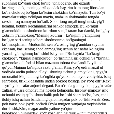
subhning ko‘ylagi chok bo‘lib, tong oqarib, ufq qizarib
ko‘ringanidek, mening qizil qondek bag‘rim ham tong libosidan
ko‘ra chokroq bo‘lgan ko‘ksim chokidan ko‘rinayotir. Tun bo‘yi
maysalar ustiga to‘kilgan mayin, mahzun shabnamlar tongda
ravshanroq namoyon bo‘ladi. Shoir tong orqali tungi unsiz yig‘i
holatini, botiniy kechinmalarini oshkor etmoqda.Bu ko‘ngul
g‘amnokidin to shodmon ko‘rdum seni,Istaram har damki, bo‘lg‘ay
xotirim g‘amnokroq.“Mening xotirim – ko‘nglim g‘amginroq
bo‘lgan sari sening tobora shodmonroq bo‘lganingni
ko‘rmoqdaman. Modomiki, sen o‘z oshig‘ing g‘amidan suyunar
ekansan, bas, sening shodlanmog‘ing uchun har nafas ko‘nglim
yanada g‘amginroq bo‘lishini istayman!”Bu baytda “ko‘kragi
chokroq”, “kiprigi namnokroq” bo‘lishining siri ochildi va “ko‘ngli
g‘amnokroq” ifodasi bilan mazmun tobora rivojlandi.Layli andin
qo‘ydi Majnun ko‘nglida raxti g‘amin,Kim, yo‘q erdi manzil ul
vodiyda andin pokroq.“Layli shuning uchun g‘am yukini, qayg‘u
omonatini Majnunning ko‘nglida qo‘ydiki, bu hayot vodiysida, ishq
sahrosida, tiriklik dashtida undan pokroq boshqa joy yo‘q edi”.Raxt
– yo‘l yuki, safar anjomi degani. Bu o‘rinda g‘am yuki, qayg‘u safar
xaltasi, g‘ussa omonati ma’nosida kelmoqda. Insoniy-majoziy ishq
uchunki oshiq qalbi shunchalik pok bo‘lishi shart bo‘lsa, bas, endi
ilohiy ishq uchun bandaning qalbi naqadar pok bo‘lishi kerak!Zero,
pok narsa pok joyda bo‘ladi.O‘yla mujgon xanjariga yopishibdur
durri ashk,Kim, magar andin yatime yo‘qturur
bebokroq.Shuningdek, ko‘z yoshlarining durri – inju marvaridlari