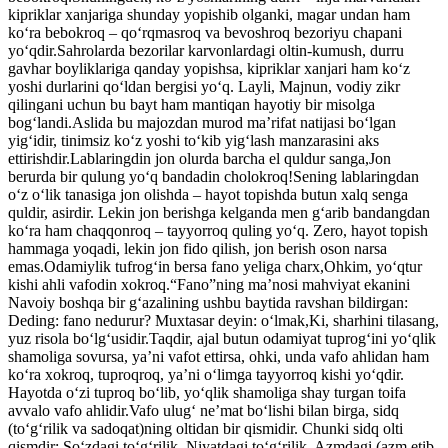
kipriklar xanjariga shunday yopishib olganki, magar undan ham
ko‘ra bebokroq – qo‘rqmasroq va bevoshroq bezoriyu chapani
yo‘qdir.Sahrolarda bezorilar karvonlardagi oltin-kumush, durru
gavhar boyliklariga qanday yopishsa, kipriklar xanjari ham ko‘z
yoshi durlarini qo‘ldan bergisi yo‘q. Layli, Majnun, vodiy zikr
qilingani uchun bu bayt ham mantiqan hayotiy bir misolga
bog‘landi.Aslida bu majozdan murod ma’rifat natijasi bo‘lgan
yig‘idir, tinimsiz ko‘z yoshi to‘kib yig‘lash manzarasini aks
ettirishdir.Lablaringdin jon olurda barcha el quldur sanga,Jon
berurda bir qulung yo‘q bandadin cholokroq!Sening lablaringdan
o‘z o‘lik tanasiga jon olishda – hayot topishda butun xalq senga
quldir, asirdir. Lekin jon berishga kelganda men g‘arib bandangdan
ko‘ra ham chaqqonroq – tayyorroq quling yo‘q. Zero, hayot topish
hammaga yoqadi, lekin jon fido qilish, jon berish oson narsa
emas.Odamiylik tufrog‘in bersa fano yeliga charx,Ohkim, yo‘qtur
kishi ahli vafodin xokroq.“Fano”ning ma’nosi mahviyat ekanini
Navoiy boshqa bir g‘azalining ushbu baytida ravshan bildirgan:
Deding: fano nedurur? Muxtasar deyin: o‘lmak,Ki, sharhini tilasang,
yuz risola bo‘lg‘usidir.Taqdir, ajal butun odamiyat tuprog‘ini yo‘qlik
shamoliga sovursa, ya’ni vafot ettirsa, ohki, unda vafo ahlidan ham
ko‘ra xokroq, tuproqroq, ya’ni o‘limga tayyorroq kishi yo‘qdir.
Hayotda o‘zi tuproq bo‘lib, yo‘qlik shamoliga shay turgan toifa
avvalo vafo ahlidir.Vafo ulug‘ ne’mat bo‘lishi bilan birga, sidq
(to‘g‘rilik va sadoqat)ning oltidan bir qismidir. Chunki sidq olti
qismdir: So‘zdagi to‘g‘rilik. Niyatdagi to‘g‘rilik. Azmdagi (azm etib