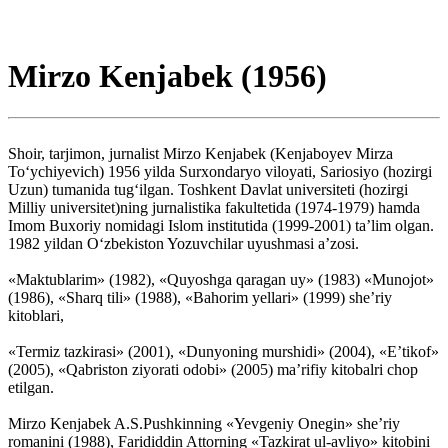
Mirzo Kenjabek (1956)
Shoir, tarjimon, jurnalist Mirzo Kenjabek (Kenjaboyev Mirza
To‘ychiyevich) 1956 yilda Surxondaryo viloyati, Sariosiyo (hozirgi
Uzun) tumanida tug‘ilgan. Toshkent Davlat universiteti (hozirgi
Milliy universitet)ning jurnalistika fakultetida (1974-1979) hamda
Imom Buxoriy nomidagi Islom institutida (1999-2001) ta’lim olgan.
1982 yildan O‘zbekiston Yozuvchilar uyushmasi a’zosi.
«Maktublarim» (1982), «Quyoshga qaragan uy» (1983) «Munojot»
(1986), «Sharq tili» (1988), «Bahorim yellari» (1999) she’riy
kitoblari,
«Termiz tazkirasi» (2001), «Dunyoning murshidi» (2004), «E’tikof»
(2005), «Qabriston ziyorati odobi» (2005) ma’rifiy kitobalri chop
etilgan.
Mirzo Kenjabek A.S.Pushkinning «Yevgeniy Onegin» she’riy
romanini (1988), Farididdin Attorning «Tazkirat ul-avliyo» kitobini