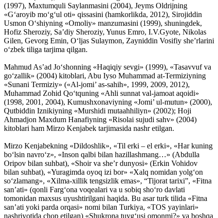
(1997), Maxtumquli Saylanmasini (2004), Jeyms Oldrijning
«G‘aroyib mo‘g‘ul oti» qissasini (hamkorlikda, 2012), Sirojiddin
Usmon O‘shiyning «Omoliy» manzumasini (1999), shuningdek,
Hofiz Sheroziy, Sa’diy Sheroziy, Yunus Emro, I.V.Gyote, Nikolas
Gilen, Gevorg Emin, O‘ljas Sulaymon, Zayniddin Vosifiy she’rlarini
o‘zbek tiliga tarjima qilgan.
Mahmud As’ad Jo‘shonning «Haqiqiy sevgi» (1999), «Tasavvuf va
go‘zallik» (2004) kitoblari, Abu Iyso Muhammad at-Termiziyning
«Sunani Termiziy» («Al-jomi’ as-sahih», 1999, 2009, 2012),
Muhammad Zohid Qo‘tquning «Ahli sunnat val-jamoat aqoidi»
(1998, 2001, 2004), Kumushxonaviyning «Jomi’ ul-mutun» (2000),
Qutbiddin Iznikiyning «Murshidi mutaahhiliyn» (2002); Hoji
Ahmadjon Maxdum Hanafiyning «Risolai sujudi sahv» (2004)
kitoblari ham Mirzo Kenjabek tarjimasida nashr etilgan.
Mirzo Kenjabekning «Dildoshlik», «Til erki – el erki», «Har kuning
bo‘lsin navro‘z», «Inson qalbi bilan hazillashmang…» (Abdulla
Oripov bilan suhbat), «Shoir va she’r dunyosi» (Erkin Vohidov
bilan suhbat), «Yuragimda oyoq izi bor» «Xalq nomidan yolg‘on
so‘zlamang», «Xilma-xillik tengsizlik emas», “Tijorat tarixi”, «Fitna
san’ati» (qonli Farg‘ona voqealari va u sobiq sho‘ro davlati
tomonidan maxsus uyushtirilgani haqida. Bu asar turk tilida «Fitna
san’ati yoki parda orqasi» nomi bilan Turkiya, «TOS yayinlari»
nashriyotida chop etilgan) «Shukrona tuyg‘usi omonmi?» va boshqa