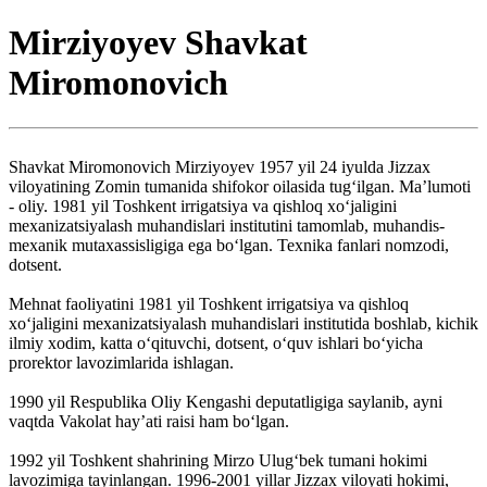
Mirziyoyev Shavkat
Miromonovich
Shavkat Miromonovich Mirziyoyev 1957 yil 24 iyulda Jizzax
viloyatining Zomin tumanida shifokor oilasida tug‘ilgan. Ma’lumoti
- oliy. 1981 yil Toshkent irrigatsiya va qishloq xo‘jaligini
mexanizatsiyalash muhandislari institutini tamomlab, muhandis-
mexanik mutaxassisligiga ega bo‘lgan. Texnika fanlari nomzodi,
dotsent.
Mehnat faoliyatini 1981 yil Toshkent irrigatsiya va qishloq
xo‘jaligini mexanizatsiyalash muhandislari institutida boshlab, kichik
ilmiy xodim, katta o‘qituvchi, dotsent, o‘quv ishlari bo‘yicha
prorektor lavozimlarida ishlagan.
1990 yil Respublika Oliy Kengashi deputatligiga saylanib, ayni
vaqtda Vakolat hay’ati raisi ham bo‘lgan.
1992 yil Toshkent shahrining Mirzo Ulug‘bek tumani hokimi
lavozimiga tayinlangan. 1996-2001 yillar Jizzax viloyati hokimi,