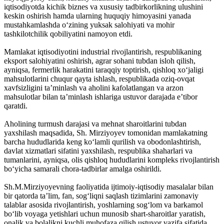
iqtisodiyotda kichik biznes va xususiy tadbirkorlikning ulushini
keskin oshirish hamda ularning huquqiy himoyasini yanada
mustahkamlashda o‘zining yuksak salohiyati va mohir
tashkilotchilik qobiliyatini namoyon etdi.
Mamlakat iqtisodiyotini industrial rivojlantirish, respublikaning
eksport salohiyatini oshirish, agrar sohani tubdan isloh qilish,
ayniqsa, fermerlik harakatini taraqqiy toptirish, qishloq xo‘jaligi
mahsulotlarini chuqur qayta ishlash, respublikada oziq-ovqat
xavfsizligini ta’minlash va aholini kafolatlangan va arzon
mahsulotlar bilan ta’minlash ishlariga ustuvor darajada e’tibor
qaratdi.
Aholining turmush darajasi va mehnat sharoitlarini tubdan
yaxshilash maqsadida, Sh. Mirziyoyev tomonidan mamlakatning
barcha hududlarida keng ko‘lamli qurilish va obodonlashtirish,
davlat xizmatlari sifatini yaxshilash, respublika shaharlari va
tumanlarini, ayniqsa, olis qishloq hududlarini kompleks rivojlantirish
bo‘yicha samarali chora-tadbirlar amalga oshirildi.
Sh.M.Mirziyoyevning faoliyatida ijtimoiy-iqtisodiy masalalar bilan
bir qatorda ta’lim, fan, sog‘liqni saqlash tizimlarini zamonaviy
talablar asosida rivojlantirish, yoshlarning sog‘lom va barkamol
bo‘lib voyaga yetishlari uchun munosib shart-sharoitlar yaratish,
onalik va bolalikni kuchli muhofaza qilish ustuvor vazifa sifatida