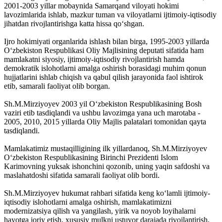
2001-2003 yillar mobaynida Samarqand viloyati hokimi
lavozimlarida ishlab, mazkur tuman va viloyatlarni ijtimoiy-iqtisodiy
jihatdan rivojlantirishga katta hissa qo‘shgan.
Ijro hokimiyati organlarida ishlash bilan birga, 1995-2003 yillarda
O‘zbekiston Respublikasi Oliy Majlisining deputati sifatida ham
mamlakatni siyosiy, ijtimoiy-iqtisodiy rivojlantirish hamda
demokratik islohotlarni amalga oshirish borasidagi muhim qonun
hujjatlarini ishlab chiqish va qabul qilish jarayonida faol ishtirok
etib, samarali faoliyat olib borgan.
Sh.M.Mirziyoyev 2003 yil O‘zbekiston Respublikasining Bosh
vaziri etib tasdiqlandi va ushbu lavozimga yana uch marotaba -
2005, 2010, 2015 yillarda Oliy Majlis palatalari tomonidan qayta
tasdiqlandi.
Mamlakatimiz mustaqilligining ilk yillardanoq, Sh.M.Mirziyoyev
O‘zbekiston Respublikasining Birinchi Prezidenti Islom
Karimovning yuksak ishonchini qozonib, uning yaqin safdoshi va
maslahatdoshi sifatida samarali faoliyat olib bordi.
Sh.M.Mirziyoyev hukumat rahbari sifatida keng ko‘lamli ijtimoiy-
iqtisodiy islohotlarni amalga oshirish, mamlakatimizni
modernizatsiya qilish va yangilash, yirik va noyob loyihalarni
hayotga joriy etish, xususiy mulkni ustuvor darajada rivojlantirish,