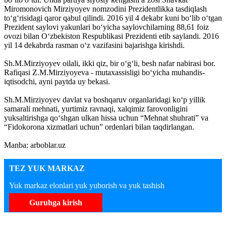
Miromonovich Mirziyoyev nomzodini Prezidentlikka tasdiqlash
to‘g‘risidagi qaror qabul qilindi. 2016 yil 4 dekabr kuni bo‘lib o‘tgan
Prezident saylovi yakunlari bo‘yicha saylovchilarning 88,61 foiz
ovozi bilan O‘zbekiston Respublikasi Prezidenti etib saylandi. 2016
yil 14 dekabrda rasman o‘z vazifasini bajarishga kirishdi.
Sh.M.Mirziyoyev oilali, ikki qiz, bir o‘g‘li, besh nafar nabirasi bor.
Rafiqasi Z.M.Mirziyoyeva - mutaxassisligi bo‘yicha muhandis-
iqtisodchi, ayni paytda uy bekasi.
Sh.M.Mirziyoyev davlat va boshqaruv organlaridagi ko‘p yillik
samarali mehnati, yurtimiz ravnaqi, xalqimiz farovonligini
yuksaltirishga qo‘shgan ulkan hissa uchun “Mehnat shuhrati” va
“Fidokorona xizmatlari uchun” ordenlari bilan taqdirlangan.
Manba: arboblar.uz
TEZ YUK MARKAZ
Yuk markaz elonlari yuk yuborish va yuk tashish
Guruhga kirish