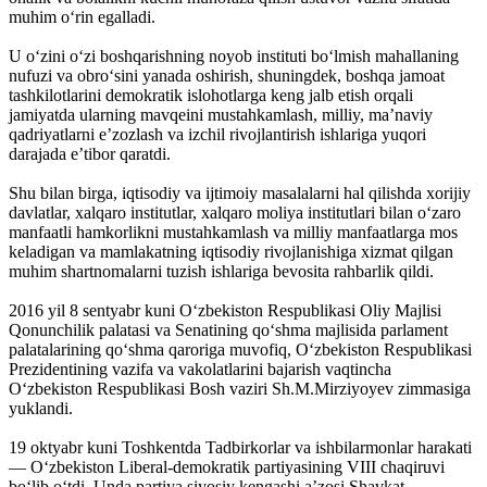
muhim o‘rin egalladi.
U o‘zini o‘zi boshqarishning noyob instituti bo‘lmish mahallaning
nufuzi va obro‘sini yanada oshirish, shuningdek, boshqa jamoat
tashkilotlarini demokratik islohotlarga keng jalb etish orqali
jamiyatda ularning mavqeini mustahkamlash, milliy, ma’naviy
qadriyatlarni e’zozlash va izchil rivojlantirish ishlariga yuqori
darajada e’tibor qaratdi.
Shu bilan birga, iqtisodiy va ijtimoiy masalalarni hal qilishda xorijiy
davlatlar, xalqaro institutlar, xalqaro moliya institutlari bilan o‘zaro
manfaatli hamkorlikni mustahkamlash va milliy manfaatlarga mos
keladigan va mamlakatning iqtisodiy rivojlanishiga xizmat qilgan
muhim shartnomalarni tuzish ishlariga bevosita rahbarlik qildi.
2016 yil 8 sentyabr kuni O‘zbekiston Respublikasi Oliy Majlisi
Qonunchilik palatasi va Senatining qo‘shma majlisida parlament
palatalarining qo‘shma qaroriga muvofiq, O‘zbekiston Respublikasi
Prezidentining vazifa va vakolatlarini bajarish vaqtincha
O‘zbekiston Respublikasi Bosh vaziri Sh.M.Mirziyoyev zimmasiga
yuklandi.
19 oktyabr kuni Toshkentda Tadbirkorlar va ishbilarmonlar harakati
— O‘zbekiston Liberal-demokratik partiyasining VIII chaqiruvi
bo‘lib o‘tdi. Unda partiya siyosiy kengashi a’zosi Shavkat